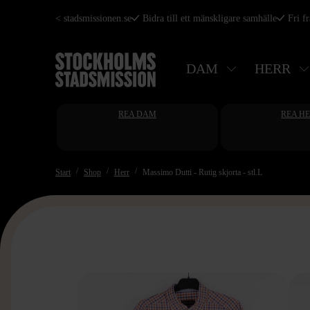
Hoppa
< stadsmissionen.se
Bidra till ett mänskligare samhälle
Fri f
till
huvudinnehåll
DAM
HERR
REA DAM
REA H
Start
Shop
Herr
Massimo Dutti - Rutig skjorta - stl.L