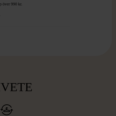
öp över 990 kr.
.
MVETE