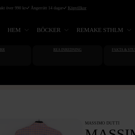
rakt över 990 kr
Ångerrätt 14 dagar
Köpvillkor
HEM
BÖCKER
REMAKE STHLM
ERR
REA INREDNING
FAKTA & ST
MASSIMO DUTTI
MASSIM