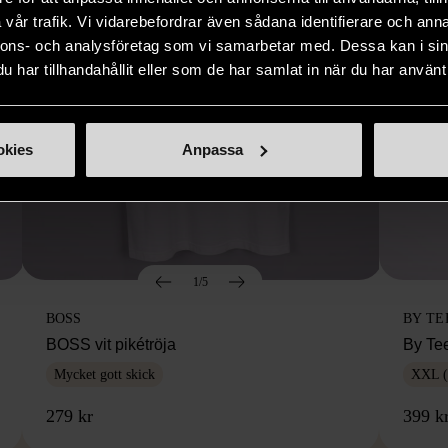
vår trafik. Vi vidarebefordrar även sådana identifierare och anna
nnons- och analysföretag som vi samarbetar med. Dessa kan i sin
har tillhandahållit eller som de har samlat in när du har använt 
okies
Anpassa
1/5
BOSS
BY TE
BOSS vit pikétröja
By Te
Mycket gott skick
XXL (
279 kr
399 k