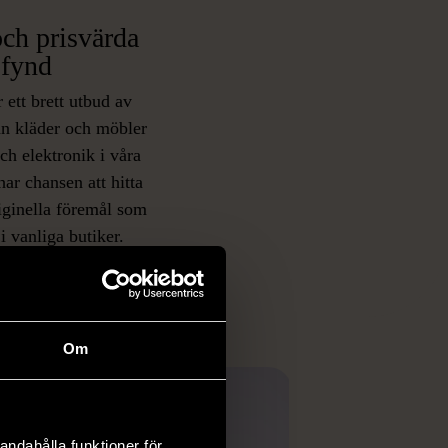
ch prisvärda
fynd
 ett brett utbud av
rån kläder och möbler
och elektronik i våra
har chansen att hitta
iginella föremål som
 i vanliga butiker.
ER
Om
andahålla funktioner för