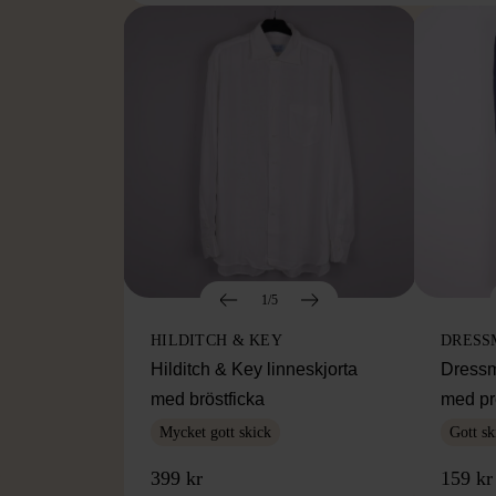
1/5
HILDITCH & KEY
DRESS
Hilditch & Key linneskjorta
Dressm
med bröstficka
med pr
Mycket gott skick
Gott sk
399 kr
159 kr