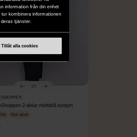
n information från din enhet
 tur kombinera informationen
deras tjänster.
Tillåt alla cookies
1/5
ESHOPPEN
eShoppen 2-delar mörkblå kostym
54)
Nytt skick
r