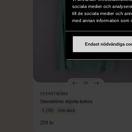
sociala medier och analysera 
till de sociala medier och a
med annan information som du 
Endast nödvändiga co
1/5
STENSTRÖMS
Stenströms skjorta turkos
L (50)
Gott skick
259 kr