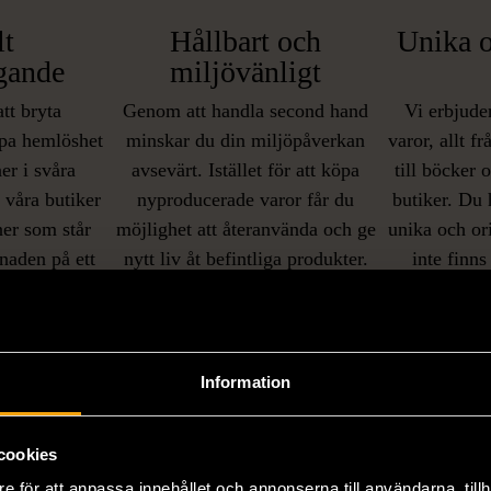
lt
Hållbart och
Unika o
gande
miljövänligt
att bryta
Genom att handla second hand
Vi erbjuder
pa hemlöshet
minskar du din miljöpåverkan
varor, allt f
er i svåra
avsevärt. Istället för att köpa
till böcker 
i våra butiker
nyproducerade varor får du
butiker. Du 
ner som står
möjlighet att återanvända och ge
unika och or
naden på ett
nytt liv åt befintliga produkter.
inte finns
IKNANDE PRODUKT
sätt.
Hitta produkter som påminner om denna
Information
cookies
e för att anpassa innehållet och annonserna till användarna, tillh