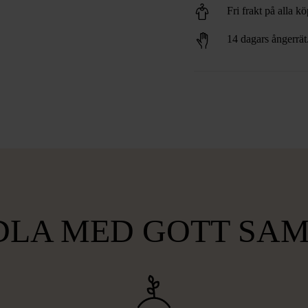
Fri frakt på alla k
14 dagars ångerrät
LA MED GOTT SA