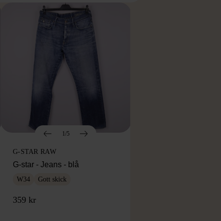
1/5
G-STAR RAW
G-star - Jeans - blå
W34
Gott skick
359 kr