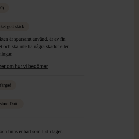
50)
ket gott skick
ten är sparsamt använd, är av fin
et och ska inte ha några skador eller
tningar.
mer om hur vi bedömer
rfärgad
simo Dutti
ch finns enbart som 1 st i lager.