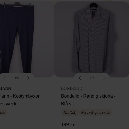
1/5
1/5
MANN
BONDELID
ann - Kostymbyxor
Bondelid - Randig skjorta -
essveck
Blå vit
ick
XL (52)
Mycket gott skick
199 kr