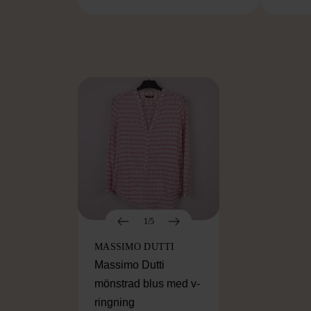
FR
1/5
MASSIMO DUTTI
Massimo Dutti
mönstrad blus med v-
ringning