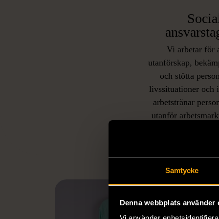
Socia
ansvarsta
Vi arbetar för 
utanförskap, bekäm
och stötta person
livssituationer och 
arbetstränar perso
utanför arbetsmark
L
eller annat 
Samtycke
Denna webbplats använder 
Vi använder enhetsidentifierar