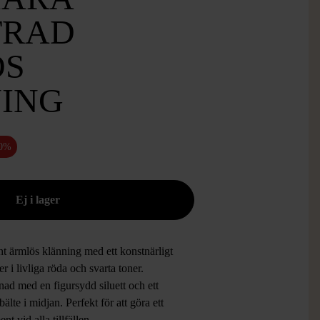
TRAD
ÖS
ING
50%
t ärmlös klänning med ett konstnärligt
r i livliga röda och svarta toner.
ad med en figursydd siluett och ett
t bälte i midjan. Perfekt för att göra ett
ent vid alla tillfällen.