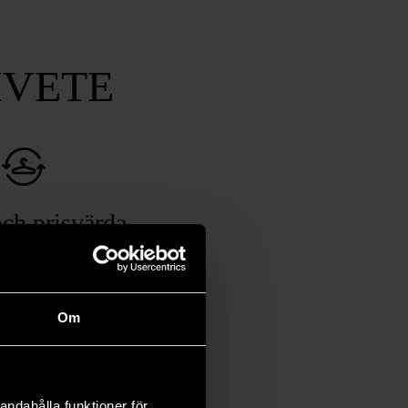
MVETE
ch prisvärda
fynd
 ett brett utbud av
rån kläder och möbler
Om
och elektronik i våra
har chansen att hitta
iginella föremål som
 i vanliga butiker.
andahålla funktioner för