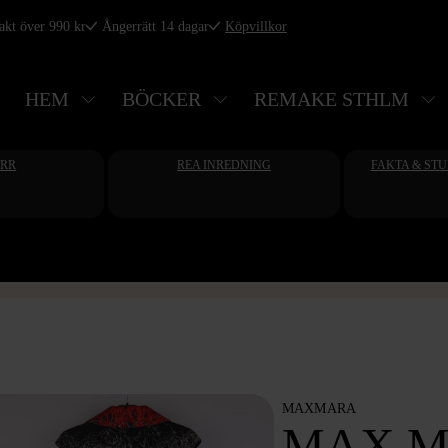
rakt över 990 kr
Ångerrätt 14 dagar
Köpvillkor
HEM
BÖCKER
REMAKE STHLM
ERR
REA INREDNING
FAKTA & ST
MAXMARA
MAX 