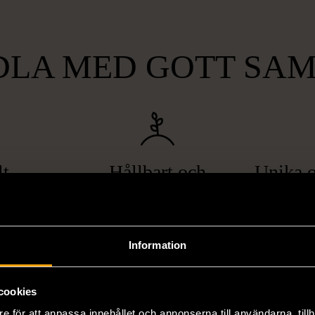
LA MED GOTT SA
lt
Hållbart och
Unika o
gande
miljövänligt
att bryta
Genom att handla second hand
Vi erbjuder
pa hemlöshet
minskar du din miljöpåverkan
varor, allt f
Information
er i svåra
avsevärt. Istället för att köpa
till böcker 
i våra butiker
nyproducerade varor får du
butiker. Du 
cookies
ner som står
möjlighet att återanvända och ge
unika och or
naden på ett
nytt liv åt befintliga produkter.
inte finns
e för att anpassa innehållet och annonserna till användarna, tillh