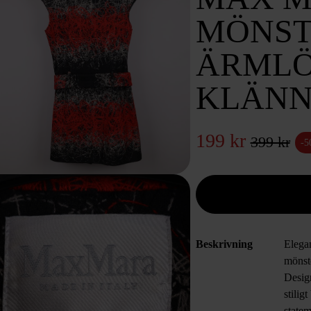
MÖNS
ÄRML
KLÄNN
199 kr
399 kr
-
Beskrivning
Elegan
mönste
Design
stilig
statem