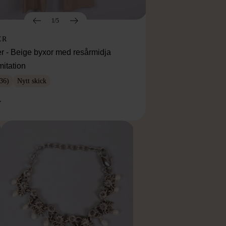
1/5
ER
r - Beige byxor med resårmidja
mitation
36)
Nytt skick
r