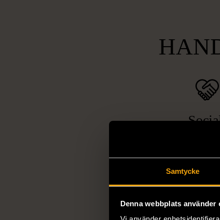
HAND
Socia
ansvarsta
Vi arbetar för 
utanförskap, bekäm
Samtycke
och stötta person
livssituationer och 
Denna webbplats använder 
arbetstränar perso
utanför arbetsmark
Vi använder enhetsidentifierar