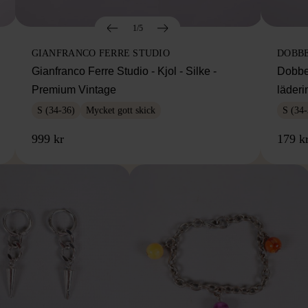
1/5
GIANFRANCO FERRE STUDIO
DOBB
Gianfranco Ferre Studio - Kjol - Silke -
Dobbe
Premium Vintage
läderi
S (34-36)
Mycket gott skick
S (34-
999 kr
179 k