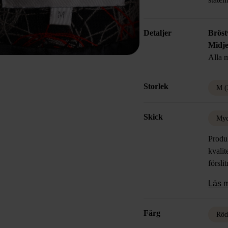
Detaljer
Bröst
Midje
Alla m
Storlek
M (
Skick
Myc
Produk
kvalit
försli
Läs 
Färg
Rö