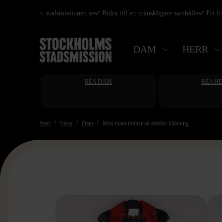
Hoppa
< stadsmissionen.se
Bidra till ett mänskligare samhälle
Fri f
till
huvudinnehåll
DAM
HERR
REA DAM
REA H
Start
Shop
Dam
Max mara mönstrad ärmlös klänning