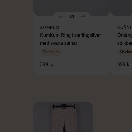
1/5
KUMKUM
OKÄNT
KumKum Ring i sterlingsilver
Örhäng
med svarta stenar
spikbe
Gott skick
Mycket 
399 kr
399 kr
FR