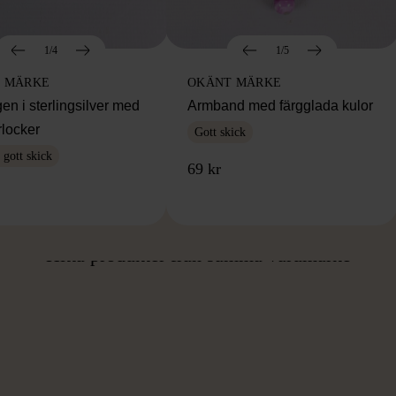
1/4
1/5
 MÄRKE
OKÄNT MÄRKE
en i sterlingsilver med
Armband med färgglada kulor
rlocker
Gott skick
gott skick
69 kr
ÅN SAMMA VARUMÄ
Hitta produkter från samma varumärke