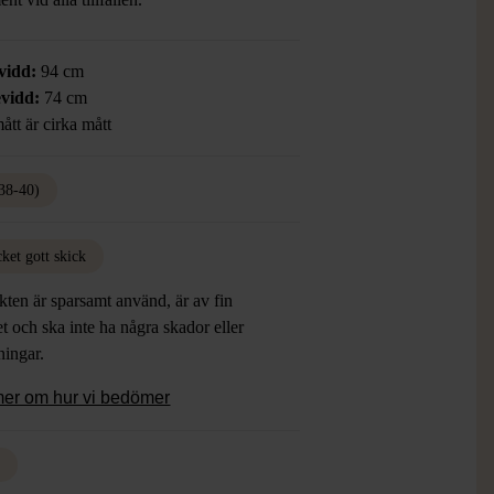
vidd:
94 cm
vidd:
74 cm
ått är cirka mått
38-40)
ket gott skick
ten är sparsamt använd, är av fin
et och ska inte ha några skador eller
tningar.
mer om hur vi bedömer
d