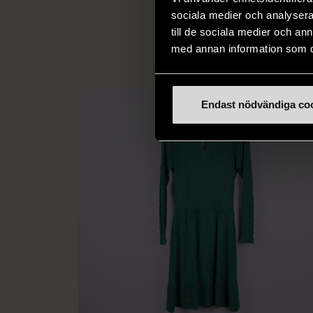
L
eller annat 
sociala medier och analysera 
till de sociala medier och a
med annan information som du 
Endast nödvändiga co