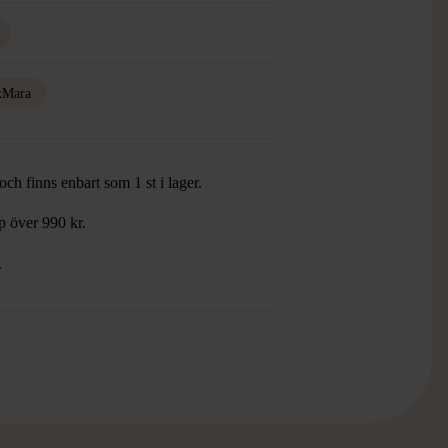
xMara
ch finns enbart som 1 st i lager.
öp över 990 kr.
.