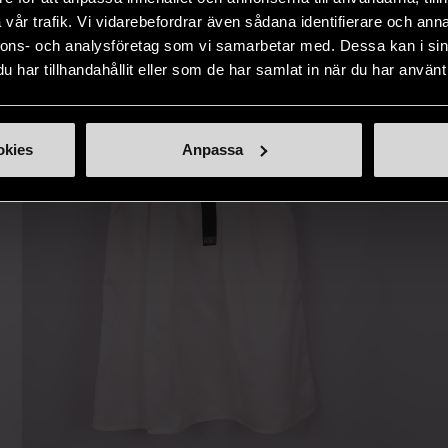
IKNANDE PRODUKT
sätt.
vår trafik. Vi vidarebefordrar även sådana identifierare och anna
nnons- och analysföretag som vi samarbetar med. Dessa kan i sin
Hitta produkter som påminner om denna
har tillhandahållit eller som de har samlat in när du har använt 
okies
Anpassa