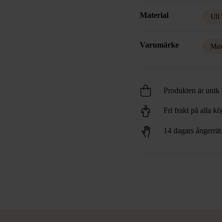
Material
Ull
Varumärke
Ma
Produkten är unik o
Fri frakt på alla k
14 dagars ångerrät