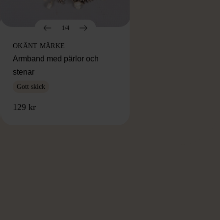
1/4
OKÄNT MÄRKE
Armband med pärlor och
stenar
Gott skick
129 kr
RKE