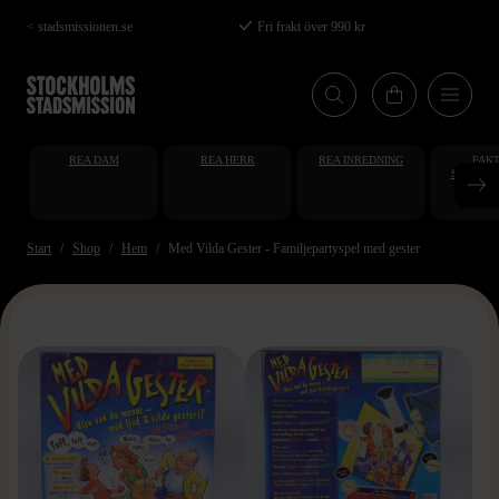
Hoppa
< stadsmissionen.se
Fri frakt över 990 kr
till
huvudinnehåll
REA DAM
REA HERR
REA INREDNING
FAKT
STUDENT
AT
Start
Shop
Hem
Med Vilda Gester - Familjepartyspel med gester