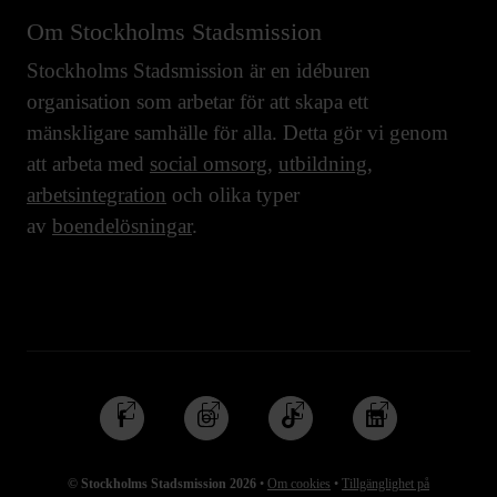
Om Stockholms Stadsmission
Stockholms Stadsmission är en idéburen
organisation som arbetar för att skapa ett
mänskligare samhälle för alla. Detta gör vi genom
att arbeta med
social omsorg
,
utbildning
,
arbetsintegration
och olika typer
av
boendelösningar
.
Följ
Följ
Följ
Följ
oss
oss
oss
oss
på
på
på
på
© Stockholms Stadsmission 2026
•
Om cookies
•
Tillgänglighet på
Facebook
Instagram
TikTok
Linkedin