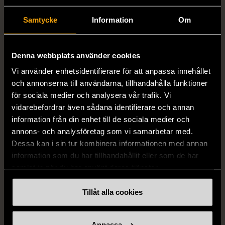
Number of
4-8
Samtycke
Information
Om
players
Age
10+
Denna webbplats använder cookies
Vi använder enhetsidentifierare för att anpassa innehållet
Varumärke
ALF
och annonserna till användarna, tillhandahålla funktioner
för sociala medier och analysera vår trafik. Vi
vidarebefordrar även sådana identifierare och annan
information från din enhet till de sociala medier och
Produkten är unik och finns enbart som 1 st i lager.
annons- och analysföretag som vi samarbetar med.
Dessa kan i sin tur kombinera informationen med annan
Fri frakt på alla köp över 990 kr.
information som du har tillhandahållit eller som de har
14 dagars ångerrät.
samlat in när du har använt deras tjänster.
Tillåt alla cookies
Anpassa