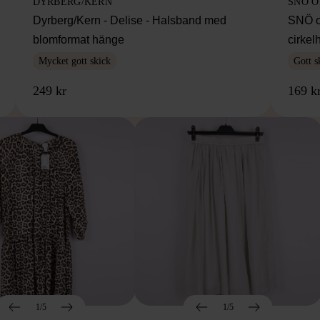
DYRBERG/KERN
SNÖ 
Dyrberg/Kern - Delise - Halsband med
SNÖ o
blomformat hänge
cirke
Mycket gott skick
Gott s
249 kr
169 k
1/5
1/5