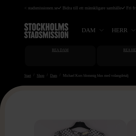
Hoppa
< stadsmissionen.se
Bidra till ett mänskligare samhälle
Fri f
till
huvudinnehåll
DAM
HERR
REA DAM
REA H
Start
Shop
Dam
Michael Kors blommig blus med volangdetalj