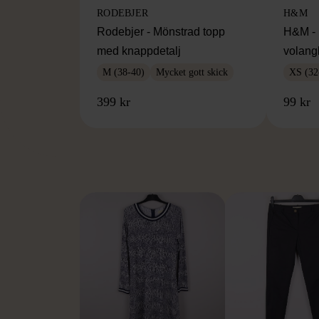
RODEBJER
H&M
Rodebjer - Mönstrad topp
H&M - 
med knappdetalj
volang
M (38-40)
Mycket gott skick
XS (32
399 kr
99 kr
FR