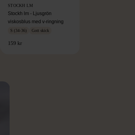
STOCKH LM
Stockh lm - Ljusgrön
viskosblus med v-ringning
S (34-36)
Gott skick
159 kr
RKE