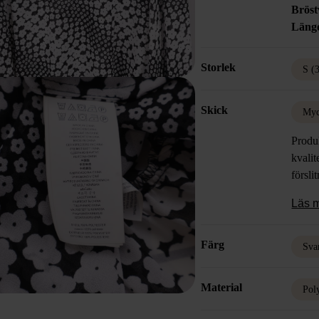
Bröst
Läng
Storlek
S (
Skick
Myc
Produk
kvalit
försli
Läs 
Färg
Sva
Material
Pol