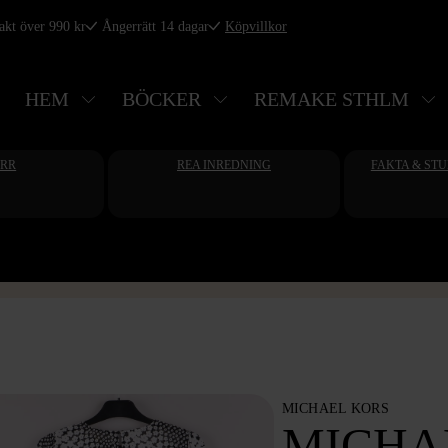
rakt över 990 kr
Ångerrätt 14 dagar
Köpvillkor
HEM
BÖCKER
REMAKE STHLM
ERR
REA INREDNING
FAKTA & ST
MICHAEL KORS
MICHA