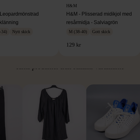
H&M
Leopardmönstrad
H&M - Plisserad midikjol med
klänning
resårmidja - Salviagrön
-34)
Nytt skick
M (38-40)
Gott skick
129 kr
ÅN SAMMA VARUMÄ
Hitta produkter från samma varumärke