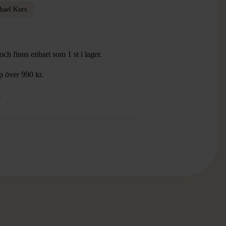
hael Kors
ch finns enbart som 1 st i lager.
öp över 990 kr.
.