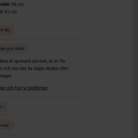
vidd:
94 cm
d:
65 cm
34-36)
ket gott skick
ten är sparsamt använd, är av fin
et och ska inte ha några skador eller
tningar.
mer om hur vi bedömer
rt
yester