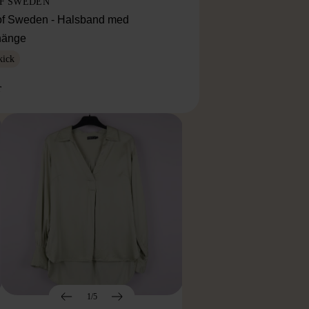
OF SWEDEN
f Sweden - Halsband med
lhänge
kick
r
1/5