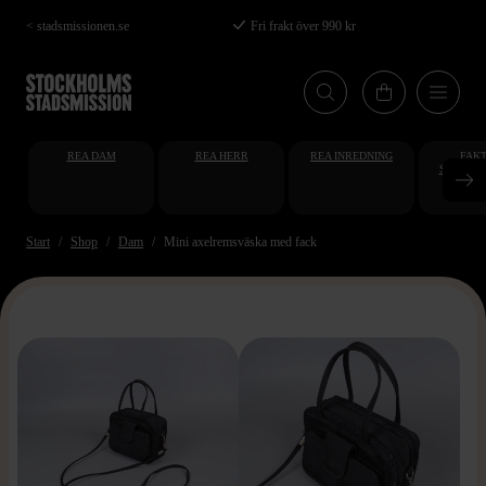
Hoppa
< stadsmissionen.se
Fri frakt över 990 kr
till
huvudinnehåll
REA DAM
REA HERR
REA INREDNING
FAKT
STUDENT
AT
Start
Shop
Dam
Mini axelremsväska med fack