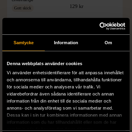
129 kr
Gott skick
169 kr
Samtycke
Information
Om
Denna webbplats använder cookies
Vi använder enhetsidentifierare för att anpassa innehållet
och annonserna till användarna, tillhandahålla funktioner
för sociala medier och analysera vår trafik. Vi
1/5
1/5
vidarebefordrar även sådana identifierare och annan
RODEBJER
H&M
information från din enhet till de sociala medier och
Rodebjer - Mönstrad topp
H&M - Leopardmönstrad
annons- och analysföretag som vi samarbetar med.
med knappdetalj
volangklänning
Dessa kan i sin tur kombinera informationen med annan
M (38-40)
XS (32-34)
Nytt skick
information som du har tillhandahållit eller som de har
Mycket gott skick
samlat in när du har använt deras tjänster.
99 kr