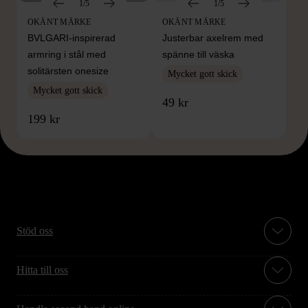
1/5
1/5
OKÄNT MÄRKE
OKÄNT MÄRKE
BVLGARI-inspirerad
Justerbar axelrem med
armring i stål med
spänne till väska
solitärsten onesize
Mycket gott skick
Mycket gott skick
49 kr
199 kr
Stöd oss
Hitta till oss