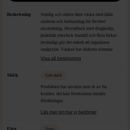
Beskrivning
Smidig och stilren liten väska med både
axelrem och bärhandtag för flexibel
användning. Huvudfack med dragkedja,
praktiskt ytterfack framtill och flera fickor
invändigt gör det enkelt att organisera
småprylar. Väskan har diskreta sömmar
och detaljer i silverfärg vilket ger en clean,
Visa all beskrivning
modern känsla. Passar lika bra till vardags
som till cityhäng när du vill ha det
Skick
Gott skick
viktigaste nära till hands.
Produkten har använts men är av fin
kvalitet, det kan förekomma mindre
förslitningar.
Läs mer om hur vi bedömer
Färg
Svart