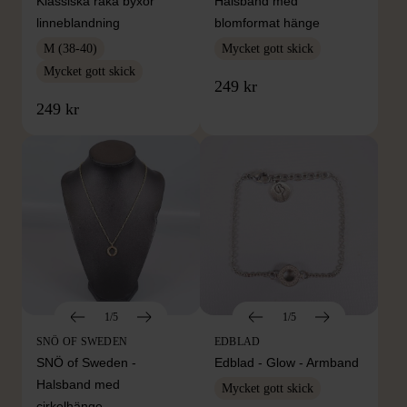
Klassiska raka byxor
Halsband med
linneblandning
blomformat hänge
M (38-40)
Mycket gott skick
Mycket gott skick
249 kr
249 kr
1/5
1/5
SNÖ OF SWEDEN
EDBLAD
SNÖ of Sweden -
Edblad - Glow - Armband
Halsband med
Mycket gott skick
cirkelhänge