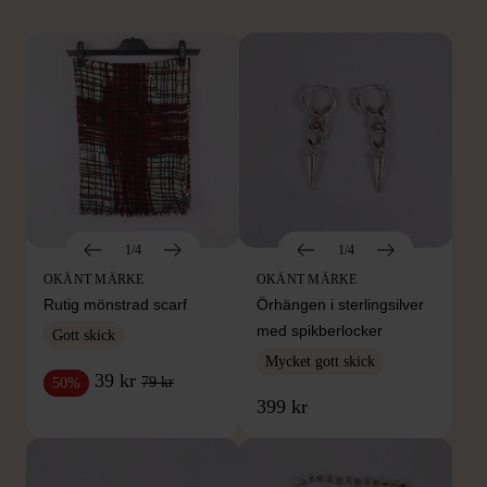
1/4
1/4
OKÄNT MÄRKE
OKÄNT MÄRKE
Rutig mönstrad scarf
Örhängen i sterlingsilver
med spikberlocker
Gott skick
Mycket gott skick
39 kr
79 kr
50%
399 kr