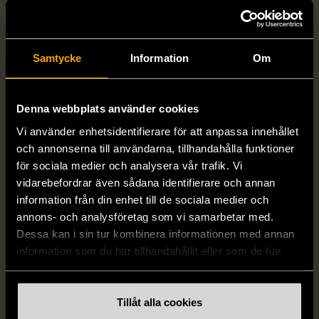
cm
Färg
Vit
Samtycke
Information
Om
Varumärke
Mio
Denna webbplats använder cookies
Vi använder enhetsidentifierare för att anpassa innehållet
Produkten är unik och finns enbart som 1 st i lager.
och annonserna till användarna, tillhandahålla funktioner
för sociala medier och analysera vår trafik. Vi
Fri frakt på alla köp över 990 kr.
vidarebefordrar även sådana identifierare och annan
information från din enhet till de sociala medier och
14 dagars ångerrät.
annons- och analysföretag som vi samarbetar med.
Dessa kan i sin tur kombinera informationen med annan
information som du har tillhandahållit eller som de har
samlat in när du har använt deras tjänster.
Tillåt alla cookies