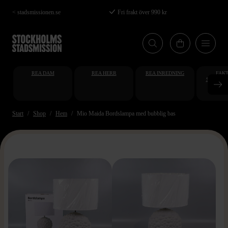
Hoppa
< stadsmissionen.se
Fri frakt över 990 kr
till
huvudinnehåll
REA DAM
REA HERR
REA INREDNING
FAKT
STUDENT
AT
Start
Shop
Hem
Mio Maida Bordslampa med bubblig bas