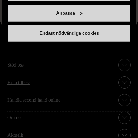
FRÅN SAMMA VARUMÄRKE
Hitta produkter från samma varumärke
Anpassa
Endast nödvändiga cookies
Stöd oss
Hitta till oss
Handla second hand online
Om oss
Aktuellt