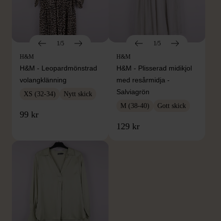
1/5
1/5
H&M
H&M
H&M - Leopardmönstrad
H&M - Plisserad midikjol
volangklänning
med resårmidja -
Salviagrön
XS (32-34)
Nytt skick
M (38-40)
Gott skick
99 kr
129 kr