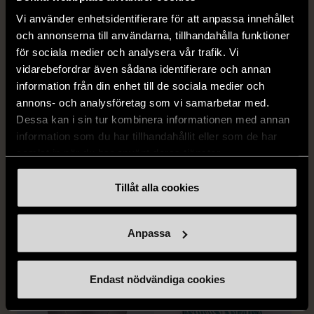
Vi använder enhetsidentifierare för att anpassa innehållet
och annonserna till användarna, tillhandahålla funktioner
för sociala medier och analysera vår trafik. Vi
vidarebefordrar även sådana identifierare och annan
information från din enhet till de sociala medier och
annons- och analysföretag som vi samarbetar med.
Dessa kan i sin tur kombinera informationen med annan
1/5
1/5
information som du har tillhandahållit eller som de har
EDBLAD
DYRBERG/KERN
samlat in när du har använt deras tjänster.
Edblad - Glow - Armband
Dyrberg/Kern - Delise -
Halsband med
Tillåt alla cookies
Mycket gott skick
blomformat hänge
129 kr
Mycket gott skick
Anpassa
249 kr
Endast nödvändiga cookies