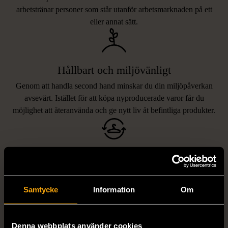
arbetstränar personer som står utanför arbetsmarknaden på ett
eller annat sätt.
Hållbart och miljövänligt
Genom att handla second hand minskar du din miljöpåverkan
avsevärt. Istället för att köpa nyproducerade varor får du
möjlighet att återanvända och ge nytt liv åt befintliga produkter.
Unika och prisvärda fynd
Vi erbjuder ett brett utbud av varor, allt från kläder och möbler
LIKNANDE PRODUKTER
till böcker och elektronik i våra butiker. Du har chansen att hitta
Samtycke
Information
Om
unika och originella föremål som inte finns i vanliga butiker.
Hitta produkter som påminner om denna
Denna webbplats använder cookies