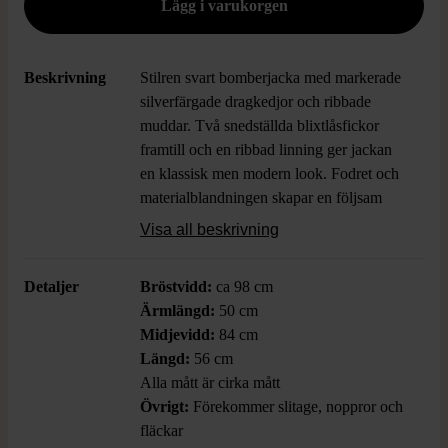
Beskrivning
Stilren svart bomberjacka med markerade
silverfärgade dragkedjor och ribbade
muddar. Två snedställda blixtlåsfickor
framtill och en ribbad linning ger jackan
en klassisk men modern look. Fodret och
materialblandningen skapar en följsam
passform och lyxig känsla.
Visa all beskrivning
Detaljer
Bröstvidd:
ca 98 cm
Ärmlängd:
50 cm
Midjevidd:
84 cm
Längd:
56 cm
Alla mått är cirka mått
Övrigt:
Förekommer slitage, noppror och
fläckar