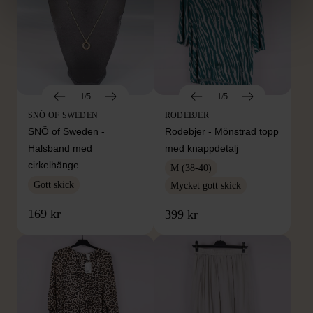
1/5
1/5
SNÖ OF SWEDEN
RODEBJER
SNÖ of Sweden -
Rodebjer - Mönstrad topp
Halsband med
med knappdetalj
cirkelhänge
M (38-40)
Gott skick
Mycket gott skick
169 kr
399 kr