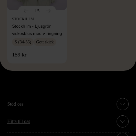
1/5
STOCKH LM
Stockh lm - Ljusgrön
viskosblus med v-ringning
S (34-36)
Gott skick
159 kr
Stöd oss
Hitta till oss