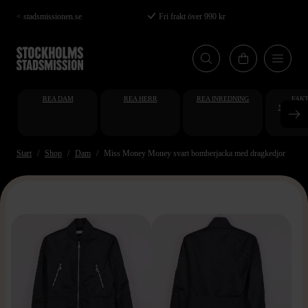
Hoppa
< stadsmissionen.se
Fri frakt över 990 kr
till
huvudinnehåll
REA DAM
REA HERR
REA INREDNING
FAKT
STUDENT
AT
Start
Shop
Dam
Miss Money Money svart bomberjacka med dragkedjor