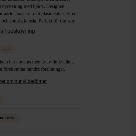
tt nyckelring med hjärta. Designen
r pärlor, snäckor och plastdetaljer för en
l och somrig känsla. Perfekt för dig som
ixa och matcha olika stilar eller ge din
all beskrivning
en boho touch.
t skick
ten har använts men är av fin kvalitet,
an förekomma mindre förslitningar.
mer om hur vi bedömer
nt märke