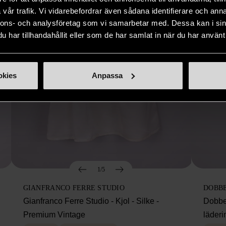
vår trafik. Vi vidarebefordrar även sådana identifierare och anna
nnons- och analysföretag som vi samarbetar med. Dessa kan i sin
har tillhandahållit eller som de har samlat in när du har använt 
okies
Anpassa
1/5
GIANFRANCO FERRE STUDIO
DOBB
Gianfranco Ferre Studio - Kjol - Silke -
Dobbe
Premium Vintage
läderi