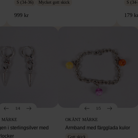
S (34-36)
Mycket gott skick
S (34-
999 kr
179 k
1/4
1/5
 MÄRKE
OKÄNT MÄRKE
en i sterlingsilver med
Armband med färgglada kulor
rlocker
Gott skick