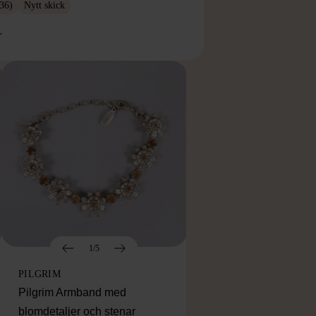
36)
Nytt skick
r
1/5
PILGRIM
Pilgrim Armband med
blomdetaljer och stenar