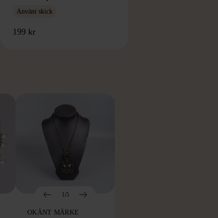
Använt skick
199 kr
RKE
1/5
OKÄNT MÄRKE