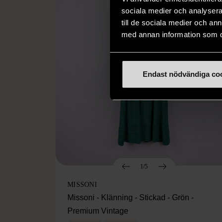
sociala medier och analysera 
till de sociala medier och a
med annan information som du 
Endast nödvändiga co
1/5
MISSONI
Missoni - Klänning - Stickad - Grön -
Premium Vintage