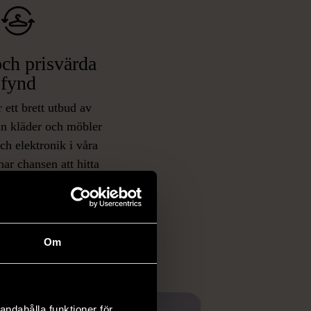
ch prisvärda
fynd
 ett brett utbud av
rån kläder och möbler
och elektronik i våra
har chansen att hitta
iginella föremål som
 i vanliga butiker.
ER
Om
andahålla funktioner för