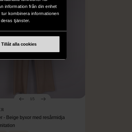
n information från din enhet
 tur kombinera informationen
deras tjänster.
Tillåt alla cookies
1/5
ER
r - Beige byxor med resårmidja
mitation