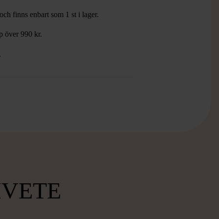
ch finns enbart som 1 st i lager.
öp över 990 kr.
.
MVETE