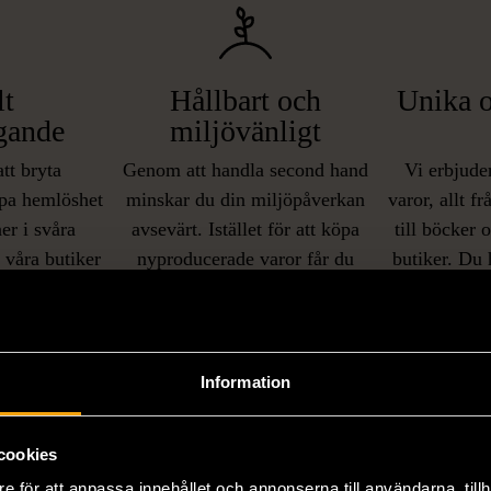
lt
Hållbart och
Unika o
gande
miljövänligt
att bryta
Genom att handla second hand
Vi erbjuder
pa hemlöshet
minskar du din miljöpåverkan
varor, allt f
er i svåra
avsevärt. Istället för att köpa
till böcker 
i våra butiker
nyproducerade varor får du
butiker. Du 
ner som står
möjlighet att återanvända och ge
unika och or
naden på ett
nytt liv åt befintliga produkter.
inte finns
IKNANDE PRODUKT
sätt.
Information
Hitta produkter som påminner om denna
cookies
e för att anpassa innehållet och annonserna till användarna, tillh