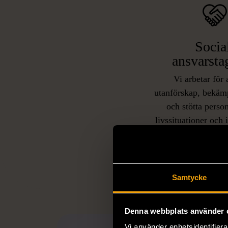
Socia
ansvarsta
Vi arbetar för 
utanförskap, bekäm
och stötta person
livssituationer och 
arbetstränar perso
utanför arbetsmark
L
eller annat 
Samtycke
Denna webbplats använder 
Vi använder enhetsidentifierar