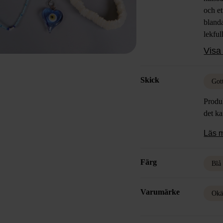
och e
blanda
lekful
vill m
Visa 
look 
Skick
Got
Produk
det k
Läs 
Färg
Blå
Varumärke
Okä