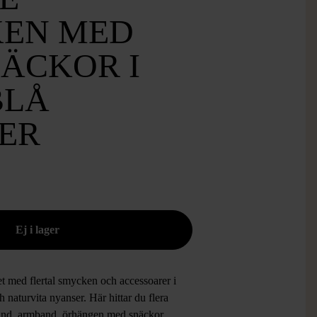
EN MED
NÄCKOR I
BLÅ
ER
et med flertal smycken och accessoarer i
h naturvita nyanser. Här hittar du flera
and, armband, örhängen med snäckor