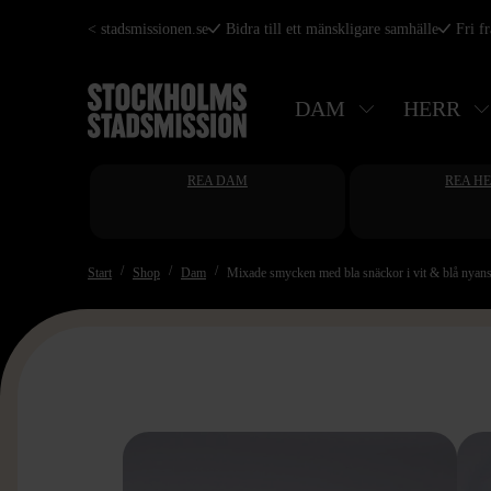
Hoppa
< stadsmissionen.se
Bidra till ett mänskligare samhälle
Fri f
till
huvudinnehåll
DAM
HERR
REA DAM
REA H
Start
Shop
Dam
Mixade smycken med bla snäckor i vit & blå nyans