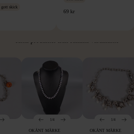
gott skick
69 kr
ÅN SAMMA VARUMÄ
Hitta produkter från samma varumärke
1/4
1/4
OKÄNT MÄRKE
OKÄNT MÄRKE