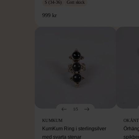
S (34-36)
Gott skick
999 kr
1/5
KUMKUM
OKÄNT
KumKum Ring i sterlingsilver
Örhäng
med svarta stenar
spikbe