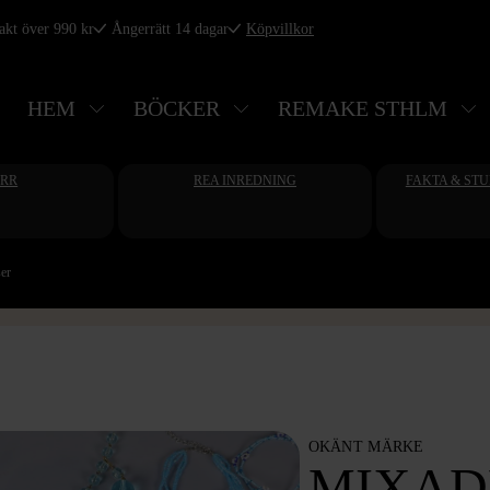
rakt över 990 kr
Ångerrätt 14 dagar
Köpvillkor
HEM
BÖCKER
REMAKE STHLM
ERR
REA INREDNING
FAKTA & ST
er
OKÄNT MÄRKE
MIXAD