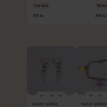
Gott skick
Mycket 
399 kr
399 kr
FR
1/4
1/5
OKÄNT MÄRKE
OKÄNT MÄRKE