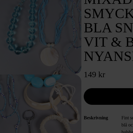
SMYCK
BLA S
VIT & 
NYANS
149 kr
Beskrivning
Fint s
blå oc
halsb