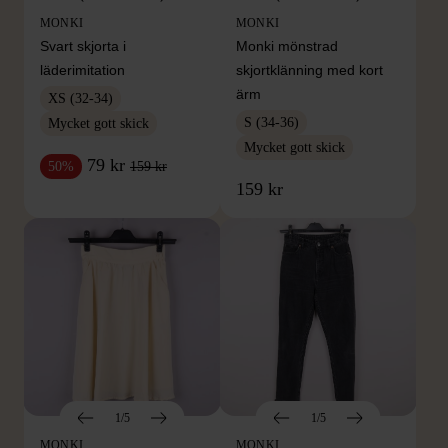
MONKI
MONKI
Svart skjorta i
Monki mönstrad
läderimitation
skjortklänning med kort
ärm
XS (32-34)
S (34-36)
Mycket gott skick
Mycket gott skick
79 kr
159 kr
50%
159 kr
1/5
1/5
MONKI
MONKI