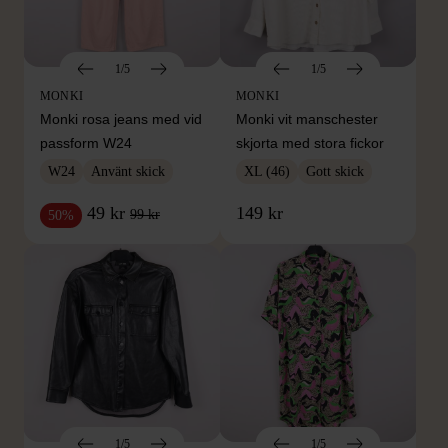
1/5
1/5
MONKI
MONKI
Monki rosa jeans med vid
Monki vit manschester
passform W24
skjorta med stora fickor
W24
Använt skick
XL (46)
Gott skick
49 kr
149 kr
99 kr
50%
1/5
1/5