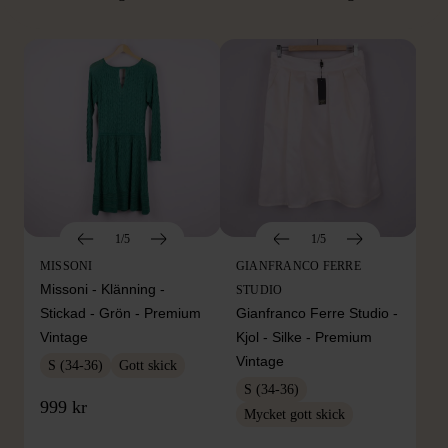
Hitta produkter som påminner om denna
1/5
1/5
MISSONI
GIANFRANCO FERRE
Missoni - Klänning -
STUDIO
Stickad - Grön - Premium
Gianfranco Ferre Studio -
Vintage
Kjol - Silke - Premium
Vintage
S (34-36)
Gott skick
S (34-36)
999 kr
Mycket gott skick