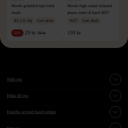
Monki gräddvit kjol med
Monki high waist relaxed
resår
jeans med rå kant W27
XS (32-34)
Gott skick
W27
Gott skick
29 kr
159 kr
59 kr
50%
Stöd oss
Hitta till oss
Handla second hand online