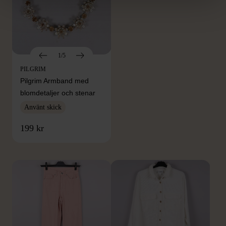
1/5
PILGRIM
Pilgrim Armband med
blomdetaljer och stenar
Använt skick
FRÅN SAMMA VARUMÄRKE
199 kr
Hitta produkter från samma varumärke