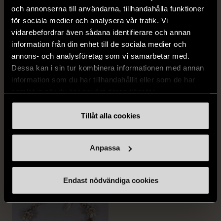
och annonserna till användarna, tillhandahålla funktioner
för sociala medier och analysera vår trafik. Vi
vidarebefordrar även sådana identifierare och annan
information från din enhet till de sociala medier och
annons- och analysföretag som vi samarbetar med.
Dessa kan i sin tur kombinera informationen med annan
information som du har tillhandahållit eller som de har
samlat in när du har använt deras tjänster.
1/4
1/5
OKÄNT MÄRKE
OKÄNT MÄRKE
Tillåt alla cookies
Örhängen i sterlingsilver
Armband med färgglada
med spikberlocker
kulor
Mycket gott skick
Gott skick
Anpassa
399 kr
69 kr
Endast nödvändiga cookies