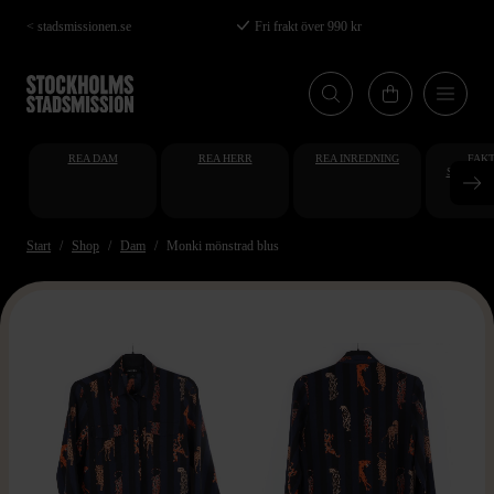
Hoppa
< stadsmissionen.se
Fri frakt över 990 kr
till
huvudinnehåll
REA DAM
REA HERR
REA INREDNING
FAKT
STUDENT
AT
Start
Shop
Dam
Monki mönstrad blus