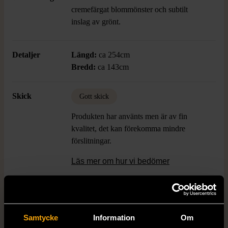
cremefärgat blommönster och subtilt
inslag av grönt.
Detaljer
Längd:
ca 254cm
Bredd:
ca 143cm
Skick
Gott skick
Produkten har använts men är av fin
kvalitet, det kan förekomma mindre
förslitningar.
Läs mer om hur vi bedömer
Dimensions
Längd: ca 254cm, Bredd: ca 143cm
Samtycke
Information
Om
Färg
Röd