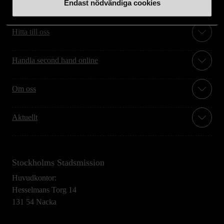
Endast nödvändiga cookies
Stöd oss
Hitta till oss
Handla second hand online
Om oss
Aktuellt
Stockholms Stadsmission
Huvudkontor:
Hesselmans Torg 14
131 54 Nacka