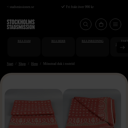
Hoppa
< stadsmissionen.se
Fri frakt över 990 kr
till
huvudinnehåll
REA DAM
REA HERR
REA INREDNING
FAKT
STUDENT
AT
Start
Shop
Hem
Mönstrad duk i roströd