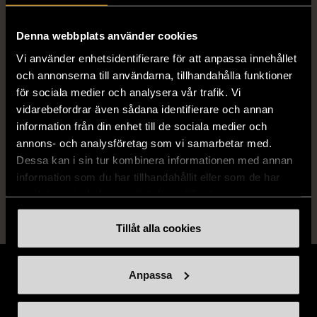
Material
Textil
Denna webbplats använder cookies
Vi använder enhetsidentifierare för att anpassa innehållet
och annonserna till användarna, tillhandahålla funktioner
Produkten är unik och finns enbart som 1 st i lager.
för sociala medier och analysera vår trafik. Vi
vidarebefordrar även sådana identifierare och annan
Fri frakt på alla köp över 990 kr.
information från din enhet till de sociala medier och
annons- och analysföretag som vi samarbetar med.
14 dagars ångerrät.
Dessa kan i sin tur kombinera informationen med annan
information som du har tillhandahållit eller som de har
samlat in när du har använt deras tjänster.
Tillåt alla cookies
Anpassa