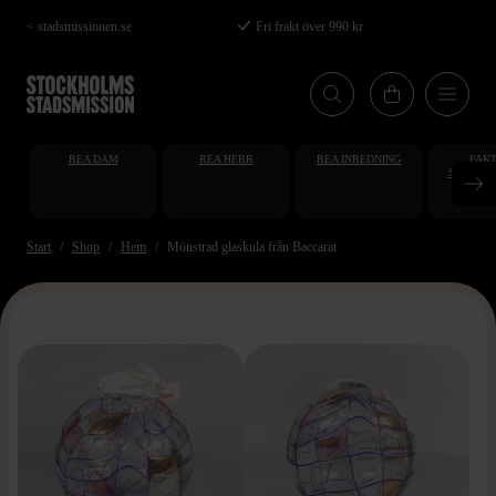
Hoppa
< stadsmissionen.se
Fri frakt över 990 kr
till
huvudinnehåll
REA DAM
REA HERR
REA INREDNING
FAKT
STUDENT
AT
Start
Shop
Hem
Mönstrad glaskula från Baccarat