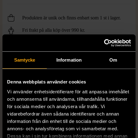
Produkten är unik och finns enbart som 1 st i lager.
Fri frakt på alla köp över 990 kr.
14 dagars ångerrät.
Samtycke
Information
Om
Denna webbplats använder cookies
Vi använder enhetsidentifierare för att anpassa innehållet
FRÅN SAMMA VARUMÄRKE
och annonserna till användarna, tillhandahålla funktioner
Hitta produkter från samma varumärke
för sociala medier och analysera vår trafik. Vi
vidarebefordrar även sådana identifierare och annan
information från din enhet till de sociala medier och
annons- och analysföretag som vi samarbetar med.
Dessa kan i sin tur kombinera informationen med annan