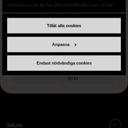
information som du har tillhandahållit eller som de har
samlat in när du har använt deras tjänster.
Tillåt alla cookies
1/5
1/5
Anpassa
BACCARAT
BACCARAT
Stor julgranskula i glas
Baccarat glaskula med
marmorerad yta
Gott skick
Endast nödvändiga cookies
Gott skick
26 kr
129 kr
80%
99 kr
Stöd oss