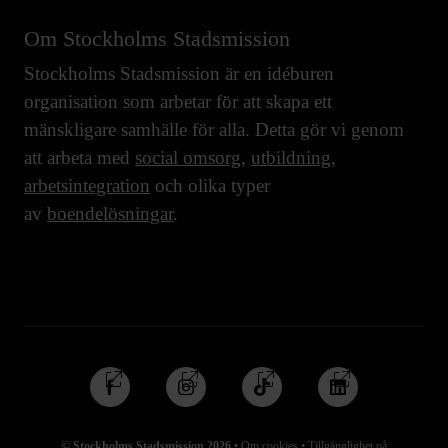
Om Stockholms Stadsmission
Stockholms Stadsmission är en idéburen
organisation som arbetar för att skapa ett
mänskligare samhälle för alla. Detta gör vi genom
att arbeta med
social omsorg
,
utbildning
,
arbetsintegration
och olika typer
av
boendelösningar
.
Följ
Följ
Följ
Följ
oss
oss
oss
oss
på
på
på
på
© Stockholms Stadsmission 2026
•
Om cookies
•
Tillgänglighet på