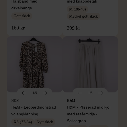
Halsband med
med knappdetalj
cirkelhänge
M (38-40)
Gott skick
Mycket gott skick
169 kr
399 kr
1/5
1/5
H&M
H&M
H&M - Leopardmönstrad
H&M - Plisserad midikjol
volangklänning
med resårmidja -
Salviagrön
XS (32-34)
Nytt skick