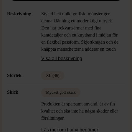
Beskrivning
Stylad i ett unikt grafiskt mönster ger
denna klänning ett moderiktigt uttryck.
Den har trekvartsärmar med fina
kantdetaljer och ett knytband i midjan för
en flexibel passform. Skjortkragen och de
knäppta manschetterna adderar en touch
av elegans till detta plagg, perfekt för både
Visa all beskrivning
vardag och speciella tillfällen.
Storlek
XL (46)
Skick
Mycket gott skick
Produkten är sparsamt använd, är av fin
kvalitet och ska inte ha några skador eller
förslitningar.
Läs mer om hur vi bedömer