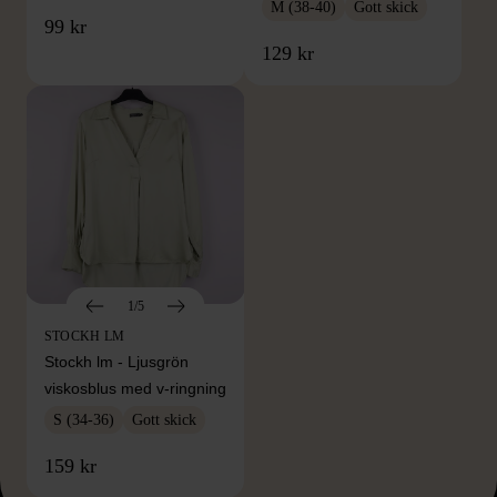
M (38-40)
Gott skick
99 kr
129 kr
1/5
STOCKH LM
Stockh lm - Ljusgrön
viskosblus med v-ringning
S (34-36)
Gott skick
159 kr