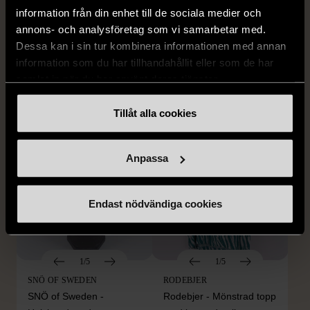
EDBLAD
DYRBERG/KERN
information från din enhet till de sociala medier och
Edblad - Glow - Armband
Dyrberg/Kern - Delise -
annons- och analysföretag som vi samarbetar med.
Halsband med
Mycket gott skick
Dessa kan i sin tur kombinera informationen med annan
blomformat hänge
information som du har tillhandahållit eller som de har
129 kr
Mycket gott skick
samlat in när du har använt deras tjänster.
249 kr
Tillåt alla cookies
Anpassa
Endast nödvändiga cookies
1/5
1/5
SNÖ OF SWEDEN
RODEBJER
SNÖ of Sweden -
Rodebjer - Mönstrad topp