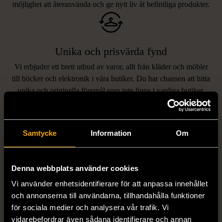
möjlighet att återanvända och ge nytt liv åt befintliga produkter.
Unika och prisvärda fynd
Vi erbjuder ett brett utbud av varor, allt från kläder och möbler
LIKNANDE PRODUKTER
till böcker och elektronik i våra butiker. Du har chansen att hitta
unika och originella föremål som inte finns i vanliga butiker.
Hitta produkter som påminner om denna
Samtycke
Information
Om
Denna webbplats använder cookies
Vi använder enhetsidentifierare för att anpassa innehållet
och annonserna till användarna, tillhandahålla funktioner
för sociala medier och analysera vår trafik. Vi
1/5
1/5
vidarebefordrar även sådana identifierare och annan