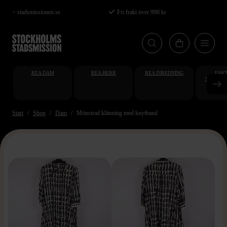
Hoppa
< stadsmissionen.se
Fri frakt över 990 kr
till
huvudinnehåll
REA DAM
REA HERR
REA INREDNING
FAKT
STUDENT
AT
Start
Shop
Dam
Mönstrad klänning med knytband