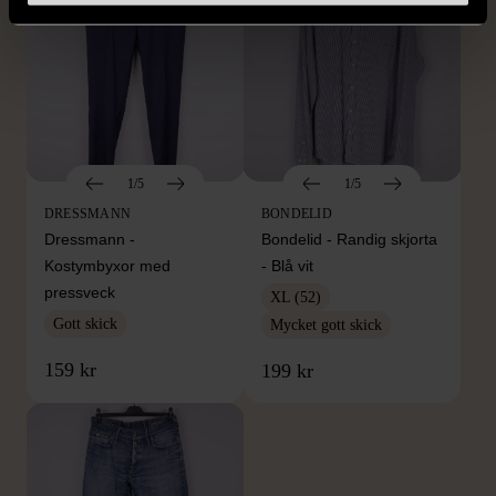
1/5
1/5
DRESSMANN
BONDELID
Dressmann -
Bondelid - Randig skjorta
Kostymbyxor med
- Blå vit
pressveck
XL (52)
Gott skick
Mycket gott skick
159 kr
199 kr