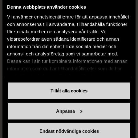
259 kr
279 kr
Denna webbplats använder cookies
Vi använder enhetsidentifierare för att anpassa innehållet
och annonserna till användarna, tillhandahålla funktioner
för sociala medier och analysera vår trafik. Vi
vidarebefordrar även sådana identifierare och annan
information från din enhet till de sociala medier och
annons- och analysföretag som vi samarbetar med.
Dessa kan i sin tur kombinera informationen med annan
information som du har tillhandahållit eller som de har
1/5
1/5
samlat in när du har använt deras tjänster.
BY TEESHOPPEN
HILDITCH & KEY
By TeeShoppen 2-delar
Hilditch & Key linneskjorta
Tillåt alla cookies
mörkblå kostym
med bröstficka
XXL (54)
Nytt skick
Mycket gott skick
Anpassa
399 kr
399 kr
Endast nödvändiga cookies