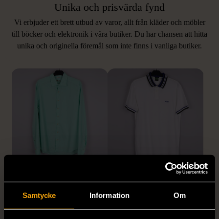
Unika och prisvärda fynd
Vi erbjuder ett brett utbud av varor, allt från kläder och möbler
LIKNANDE PRODUKTER
till böcker och elektronik i våra butiker. Du har chansen att hitta
unika och originella föremål som inte finns i vanliga butiker.
Hitta produkter som påminner om denna
1/5
1/5
STENSTRÖMS
BOSS
Stenströms skjorta turkos
BOSS vit pikétröja
Samtycke
Information
Om
L (50)
Gott skick
Mycket gott skick