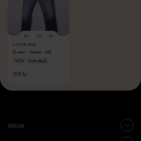
1/5
G-STAR RAW
G-star - Jeans - blå
W34
Gott skick
359 kr
Stöd oss