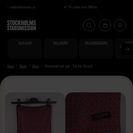
Hoppa
< stadsmissionen.se
Fri frakt över 990 kr
till
huvudinnehåll
REA DAM
REA HERR
REA INREDNING
FAKT
STUDENT
AT
Start
Shop
Herr
Mönstrad röd sjal - Tid för Tweed