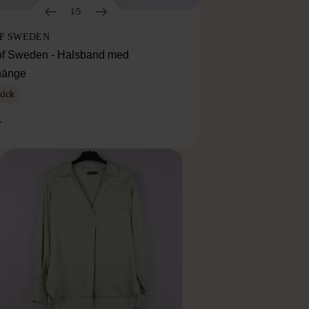
1/5
OF SWEDEN
f Sweden - Halsband med
lhänge
kick
r