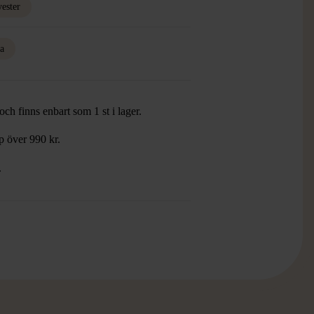
yester
a
ch finns enbart som 1 st i lager.
öp över 990 kr.
.