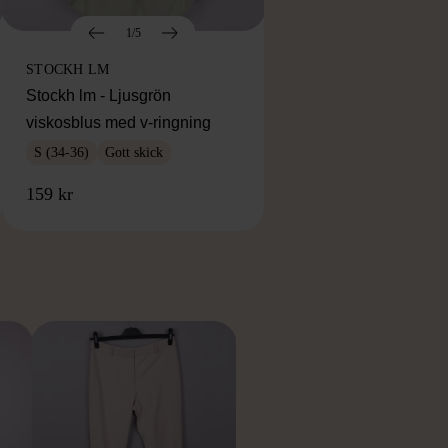
1/5
STOCKH LM
Stockh lm - Ljusgrön
viskosblus med v-ringning
S (34-36)
Gott skick
159 kr
RKE