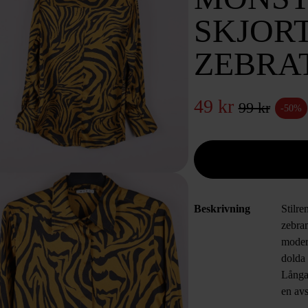
SKJOR
ZEBRA
49 kr
99 kr
-50%
Beskrivning
Stilr
zebram
moder
dolda 
Långa
en av