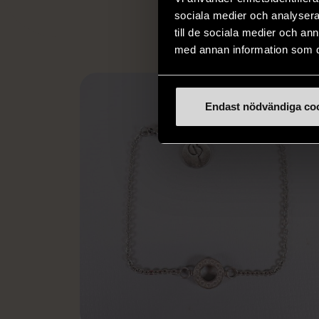
L
sociala medier och analysera 
till de sociala medier och a
med annan information som du 
Endast nödvändiga co