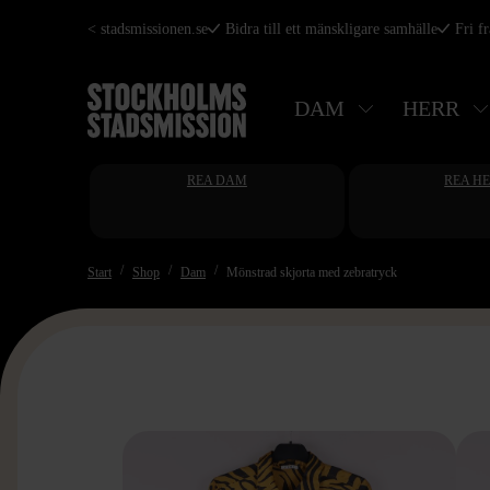
Hoppa
< stadsmissionen.se
Bidra till ett mänskligare samhälle
Fri f
till
huvudinnehåll
DAM
HERR
REA DAM
REA H
Start
Shop
Dam
Mönstrad skjorta med zebratryck