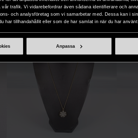
IKNANDE PRODUKT
vår trafik. Vi vidarebefordrar även sådana identifierare och anna
Hitta produkter som påminner om denna
nnons- och analysföretag som vi samarbetar med. Dessa kan i sin
har tillhandahållit eller som de har samlat in när du har använt 
okies
Anpassa