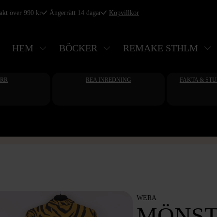
rakt över 990 kr
Ångerrätt 14 dagar
Köpvillkor
HEM
BÖCKER
REMAKE STHLM
ERR
REA INREDNING
FAKTA & ST
WERA
MÖNS