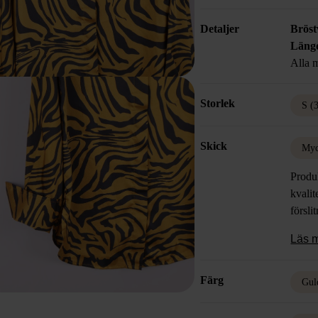
Detaljer
Bröst
Läng
Alla m
Storlek
S (
Skick
Myc
Produk
kvalit
försli
Läs 
Färg
Gul