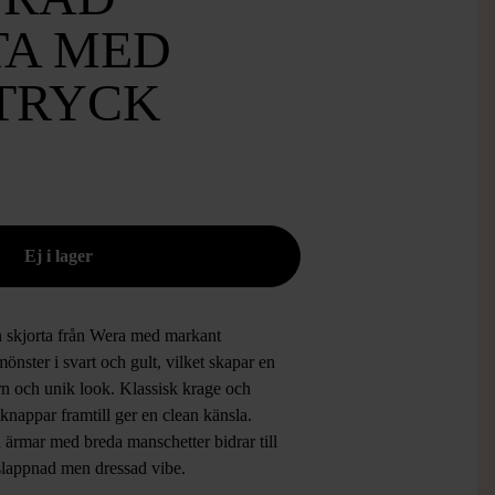
TA MED
TRYCK
en skjorta från Wera med markant
önster i svart och gult, vilket skapar en
n och unik look. Klassisk krage och
knappar framtill ger en clean känsla.
 ärmar med breda manschetter bidrar till
slappnad men dressad vibe.