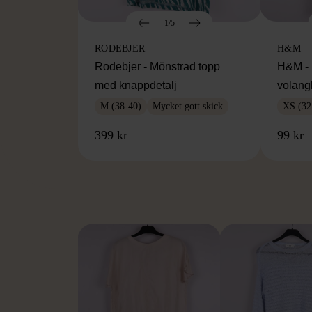
1/5
RODEBJER
H&M
Rodebjer - Mönstrad topp
H&M - 
med knappdetalj
volang
M (38-40)
Mycket gott skick
XS (32
399 kr
99 kr
FR