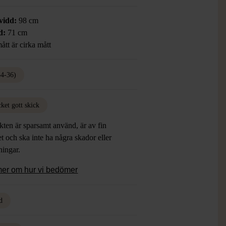
vidd:
98 cm
d:
71 cm
ått är cirka mått
34-36)
ket gott skick
ten är sparsamt använd, är av fin
et och ska inte ha några skador eller
tningar.
mer om hur vi bedömer
d