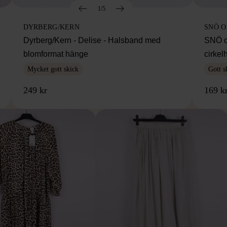
1/5
DYRBERG/KERN
SNÖ 
Dyrberg/Kern - Delise - Halsband med
SNÖ o
blomformat hänge
cirke
Mycket gott skick
Gott s
249 kr
169 k