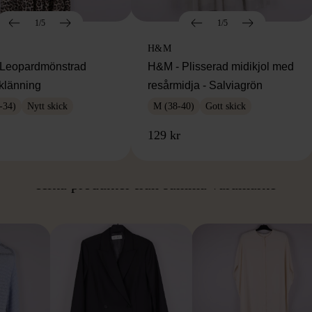
1/5
1/5
H&M
Leopardmönstrad
H&M - Plisserad midikjol med
klänning
resårmidja - Salviagrön
-34)
Nytt skick
M (38-40)
Gott skick
129 kr
ÅN SAMMA VARUMÄ
Hitta produkter från samma varumärke