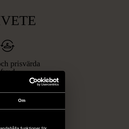
MVETE
ch prisvärda
fynd
 ett brett utbud av
rån kläder och möbler
och elektronik i våra
Om
har chansen att hitta
iginella föremål som
 i vanliga butiker.
andahålla funktioner för