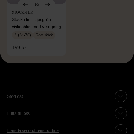
1/5
STOCKH LM
Stockh lm - Ljusgrön
viskosblus med v-ringning
S (34-36)
Gott skick
159 kr
Stöd oss
Hitta till oss
Handla second hand online