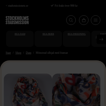
Hoppa
< stadsmissionen.se
Fri frakt över 990 kr
till
huvudinnehåll
REA DAM
REA HERR
REA INREDNING
FAKT
STUDENT
AT
Start
Shop
Dam
Mönstrad ullsjal med fransar