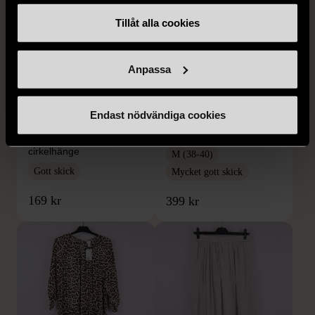
Tillåt alla cookies
Anpassa
1/5
1/5
SNÖ OF SWEDEN
RODEBJER
Endast nödvändiga cookies
SNÖ of Sweden -
Rodebjer - Mönstrad topp
Halsband med
med knappdetalj
cirkelhänge
M (38-40)
Gott skick
Mycket gott skick
169 kr
399 kr