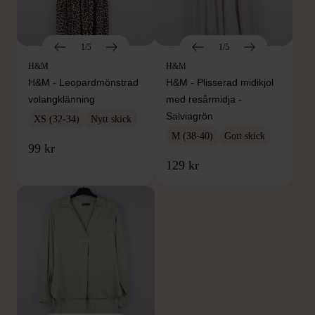
1/5
1/5
H&M
H&M
H&M - Leopardmönstrad
H&M - Plisserad midikjol
volangklänning
med resårmidja -
Salviagrön
XS (32-34)
Nytt skick
M (38-40)
Gott skick
99 kr
129 kr