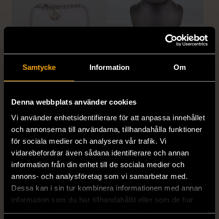
Samtycke
Information
Om
1/5
1/5
EDBLAD
DYRBERG/KERN
Denna webbplats använder cookies
Edblad - Glow - Armband
Dyrberg/Kern - Delise -
Vi använder enhetsidentifierare för att anpassa innehållet
Halsband med
Mycket gott skick
och annonserna till användarna, tillhandahålla funktioner
blomformat hänge
129 kr
för sociala medier och analysera vår trafik. Vi
Mycket gott skick
vidarebefordrar även sådana identifierare och annan
249 kr
information från din enhet till de sociala medier och
annons- och analysföretag som vi samarbetar med.
Dessa kan i sin tur kombinera informationen med annan
information som du har tillhandahållit eller som de har
samlat in när du har använt deras tjänster.