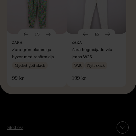
1/5
1/5
ZARA
ZARA
Zara grön blommiga
Zara högmidjade vita
byxor med resårmidja
jeans W26
Mycket gott skick
W26
Nytt skick
99 kr
199 kr
Stöd oss