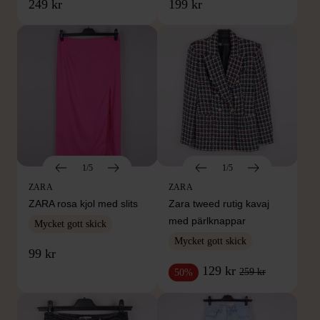
249 kr
199 kr
1/5
1/5
ZARA
ZARA
ZARA rosa kjol med slits
Zara tweed rutig kavaj
med pärlknappar
Mycket gott skick
Mycket gott skick
99 kr
129 kr
259 kr
50%