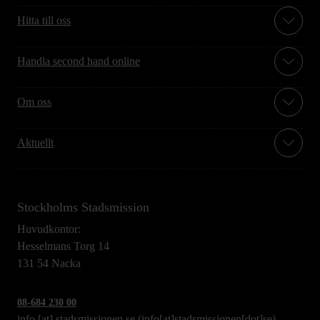
Hitta till oss
Handla second hand online
Om oss
Aktuellt
Stockholms Stadsmission
Huvudkontor:
Hesselmans Torg 14
131 54 Nacka
08-684 230 00
info
[at]
stadsmissionen.se
(info[at]stadsmissionen[dot]se)