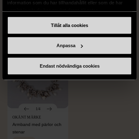
OKÄNT MÄRKE
OKÄNT MÄRKE
information som du har tillhandahållit eller som de har
Örhängen i sterlingsilver
Armband med färgglada
samlat in när du har använt deras tjänster.
med spikberlocker
kulor
Tillåt alla cookies
Mycket gott skick
Gott skick
399 kr
69 kr
Anpassa
Endast nödvändiga cookies
1/4
OKÄNT MÄRKE
Armband med pärlor och
stenar