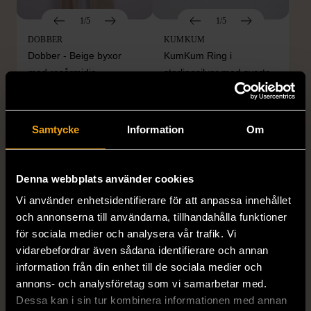
1/5
1/5
DOBBER
KUMKUM
Dobber - Beige byxor
KumKum Ring i
med resårmidja
sterlingsilver med svarta
läderimitation
stenar
S (34-36)
Nytt skick
Gott skick
Samtycke
Information
Om
179 kr
399 kr
Denna webbplats använder cookies
Vi använder enhetsidentifierare för att anpassa innehållet
och annonserna till användarna, tillhandahålla funktioner
för sociala medier och analysera vår trafik. Vi
vidarebefordrar även sådana identifierare och annan
information från din enhet till de sociala medier och
annons- och analysföretag som vi samarbetar med.
1/4
1/5
Dessa kan i sin tur kombinera informationen med annan