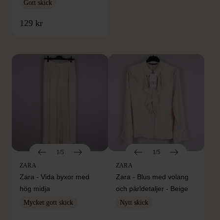
Gott skick
FRÅN SAMMA VARUMÄRKE
129 kr
Hitta produkter från samma varumärke
1/5
1/5
ZARA
ZARA
Zara - Vida byxor med
Zara - Blus med volang
hög midja
och pärldetaljer - Beige
Mycket gott skick
Nytt skick