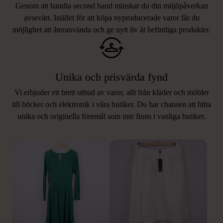
Genom att handla second hand minskar du din miljöpåverkan
avsevärt. Istället för att köpa nyproducerade varor får du
möjlighet att återanvända och ge nytt liv åt befintliga produkter.
Unika och prisvärda fynd
Vi erbjuder ett brett utbud av varor, allt från kläder och möbler
LIKNANDE PRODUKTER
till böcker och elektronik i våra butiker. Du har chansen att hitta
unika och originella föremål som inte finns i vanliga butiker.
Hitta produkter som påminner om denna