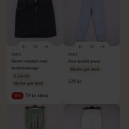
1/5
1/5
ZARA
ZARA
Denim minikjol med
Zara ljusblå jeans
femficksdesign
Mycket gott skick
S (34-36)
129 kr
Mycket gott skick
74 kr
149 kr
50%