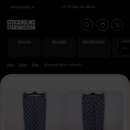
Hoppa
< stadsmissionen.se
Fri frakt över 990 kr
till
huvudinnehåll
REA DAM
REA HERR
REA INREDNING
FAKT
STUDENT
AT
Start
Shop
Dam
Mönstrade byxor i retrostil