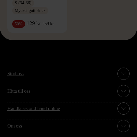
S (34-36)
Mycket gott skick
129 kr
259 kr
50%
Stöd oss
Hitta till oss
Handla second hand online
Om oss