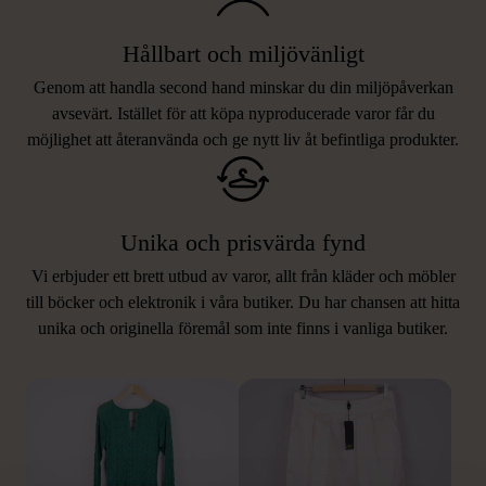
Hållbart och miljövänligt
Genom att handla second hand minskar du din miljöpåverkan
avsevärt. Istället för att köpa nyproducerade varor får du
möjlighet att återanvända och ge nytt liv åt befintliga produkter.
Unika och prisvärda fynd
Vi erbjuder ett brett utbud av varor, allt från kläder och möbler
LIKNANDE PRODUKTER
till böcker och elektronik i våra butiker. Du har chansen att hitta
unika och originella föremål som inte finns i vanliga butiker.
Hitta produkter som påminner om denna