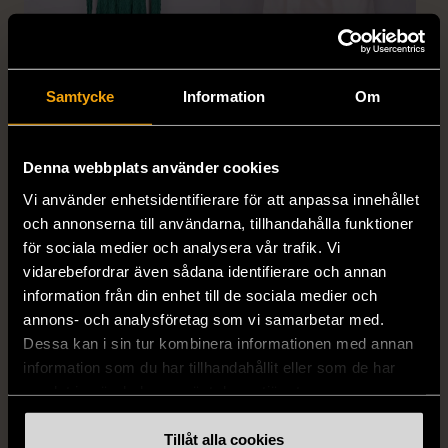
Samtycke
Information
Om
1/5
1/5
MISSONI
GIANFRANCO FERRE
Missoni - Klänning -
STUDIO
Denna webbplats använder cookies
Stickad - Grön - Premium
Gianfranco Ferre Studio -
Vi använder enhetsidentifierare för att anpassa innehållet
Vintage
Kjol - Silke - Premium
och annonserna till användarna, tillhandahålla funktioner
Vintage
S (34-36)
Gott skick
för sociala medier och analysera vår trafik. Vi
S (34-36)
999 kr
vidarebefordrar även sådana identifierare och annan
Mycket gott skick
information från din enhet till de sociala medier och
999 kr
annons- och analysföretag som vi samarbetar med.
Dessa kan i sin tur kombinera informationen med annan
information som du har tillhandahållit eller som de har
samlat in när du har använt deras tjänster.
Tillåt alla cookies