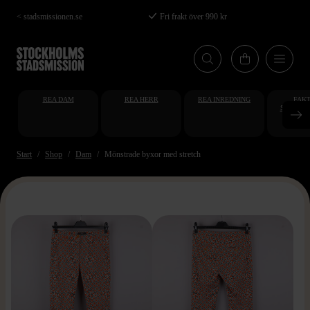
Hoppa
< stadsmissionen.se
Fri frakt över 990 kr
till
huvudinnehåll
REA DAM
REA HERR
REA INREDNING
FAKT
STUDENT
AT
Start
Shop
Dam
Mönstrade byxor med stretch