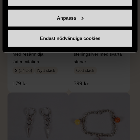
Anpassa
1/5
1/5
Endast nödvändiga cookies
DOBBER
KUMKUM
Dobber - Beige byxor
KumKum Ring i
med resårmidja
sterlingsilver med svarta
läderimitation
stenar
S (34-36)
Nytt skick
Gott skick
179 kr
399 kr