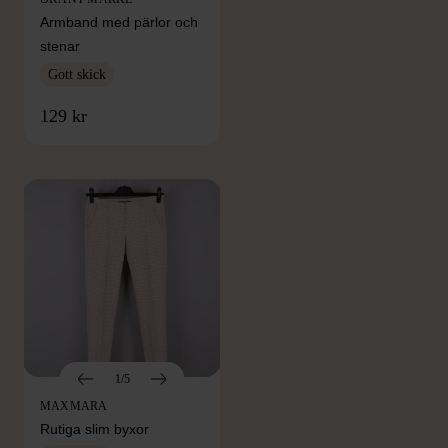
Armband med pärlor och
stenar
Gott skick
FRÅN SAMMA VARUMÄRKE
129 kr
Hitta produkter från samma varumärke
1/5
MAXMARA
Rutiga slim byxor