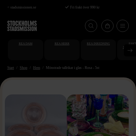
Hoppa
< stadsmissionen.se
Fri frakt över 990 kr
till
huvudinnehåll
REA DAM
REA HERR
REA INREDNING
FAKT
STUDENT
AT
Start
Shop
Hem
Mönstrade tallrikar i glas - Rosa - 5st