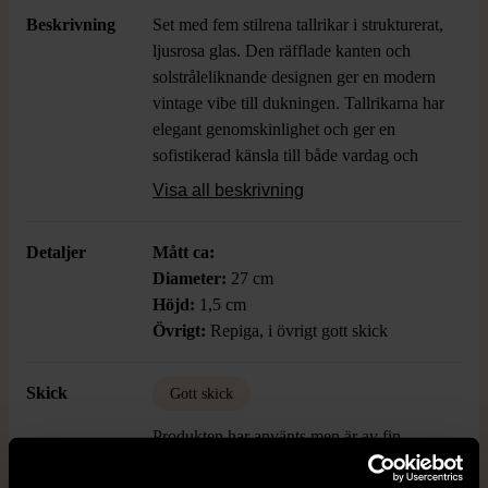
Beskrivning
Set med fem stilrena tallrikar i strukturerat,
ljusrosa glas. Den räfflade kanten och
solstråleliknande designen ger en modern
vintage vibe till dukningen. Tallrikarna har
elegant genomskinlighet och ger en
sofistikerad känsla till både vardag och
fest.
Visa all beskrivning
Detaljer
Mått ca:
Diameter:
27 cm
Höjd:
1,5 cm
Övrigt:
Repiga, i övrigt gott skick
Skick
Gott skick
Produkten har använts men är av fin
kvalitet, det kan förekomma mindre