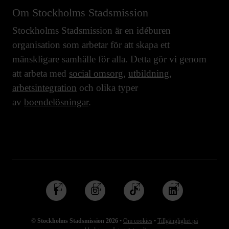
Om Stockholms Stadsmission
Stockholms Stadsmission är en idéburen
organisation som arbetar för att skapa ett
mänskligare samhälle för alla. Detta gör vi genom
att arbeta med
social omsorg
,
utbildning
,
arbetsintegration
och olika typer
av
boendelösningar
.
Följ
Följ
Följ
Följ
oss
oss
oss
oss
på
på
på
på
© Stockholms Stadsmission 2026
•
Om cookies
•
Tillgänglighet på
Facebook
Instagram
TikTok
Linkedin