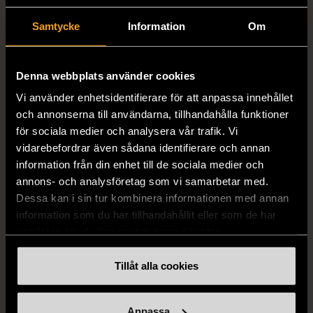
förslitningar.
Samtycke
Information
Om
Läs mer om hur vi bedömer
Färg
Ljusrosa
Denna webbplats använder cookies
Vi använder enhetsidentifierare för att anpassa innehållet
Material
Glas
och annonserna till användarna, tillhandahålla funktioner
för sociala medier och analysera vår trafik. Vi
vidarebefordrar även sådana identifierare och annan
information från din enhet till de sociala medier och
Produkten är unik och finns enbart som 1 st i lager.
annons- och analysföretag som vi samarbetar med.
Dessa kan i sin tur kombinera informationen med annan
Fri frakt på alla köp över 990 kr.
information som du har tillhandahållit eller som de har
14 dagars ångerrät.
samlat in när du har använt deras tjänster.
Tillåt alla cookies
Anpassa