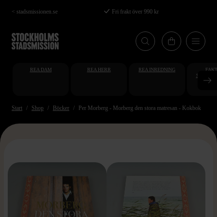
Hoppa
< stadsmissionen.se
Fri frakt över 990 kr
till
huvudinnehåll
REA DAM
REA HERR
REA INREDNING
FAKT
STUDENT
AT
Start
Shop
Böcker
Per Morberg - Morberg den stora matresan - Kokbok
>