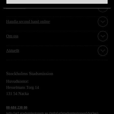
Hitta till oss
Handla second hand online
Om oss
Aktuellt
Stockholms Stadsmission
Huvudkontor:
Hesselmans Torg 14
131 54 Nacka
08-684 230 00
info
[at]
stadsmissionen.se
(info[at]stadsmissionen[dot]se)