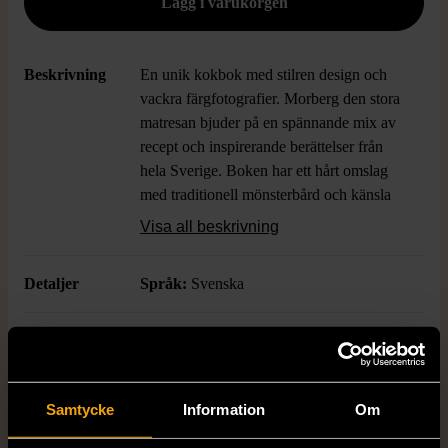
Beskrivning
En unik kokbok med stilren design och
vackra färgfotografier. Morberg den stora
matresan bjuder på en spännande mix av
recept och inspirerande berättelser från
hela Sverige. Boken har ett hårt omslag
med traditionell mönsterbård och känsla
av äkta hantverk. Perfekt för dig som vill
Visa all beskrivning
inspireras i köket och drömma dig bort till
olika regioner.
Detaljer
Språk:
Svenska
Boktitel
Morberg den stora matresan
Författare
Per Morberg
Samtycke
Information
Om