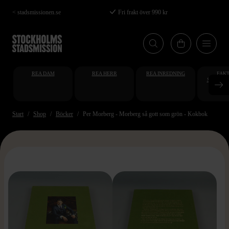
Hoppa
< stadsmissionen.se
Fri frakt över 990 kr
till
huvudinnehåll
REA DAM
REA HERR
REA INREDNING
FAKT
STUDENT
AT
Start
Shop
Böcker
Per Morberg - Morberg så gott som grön - Kokbok
>