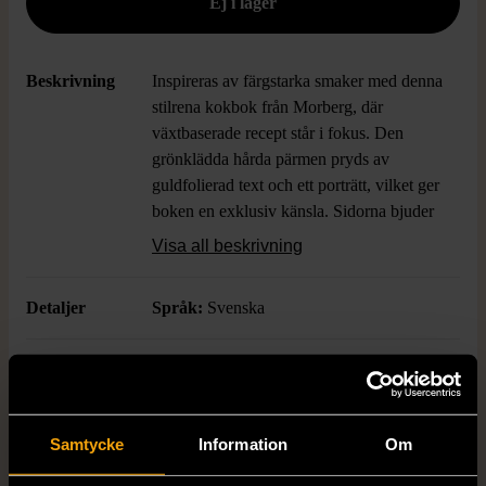
Beskrivning
Inspireras av färgstarka smaker med denna
stilrena kokbok från Morberg, där
växtbaserade recept står i fokus. Den
grönklädda hårda pärmen pryds av
guldfolierad text och ett porträtt, vilket ger
boken en exklusiv känsla. Sidorna bjuder
på vackra matbilder och lättlästa recept
Visa all beskrivning
perfekt för dig som vill upptäcka nya
gröna favoriter i köket.
Detaljer
Språk:
Svenska
Boktitel
Morberg så gott som grön
Författare
Per Moberg
Samtycke
Information
Om