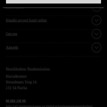
Hitta till oss
Handla second hand online
Om oss
Aktuellt
Stockholms Stadsmission
Huvudkontor:
Hesselmans Torg 14
131 54 Nacka
08-684 230 00
info
[at]
stadsmissionen.se
(info[at]stadsmissionen[dot]se)