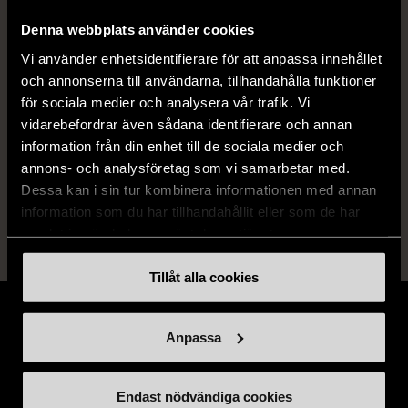
ISBN
978-91-9840-340-4
Denna webbplats använder cookies
Skick
Vi använder enhetsidentifierare för att anpassa innehållet
Mycket gott skick
och annonserna till användarna, tillhandahålla funktioner
Produkten är sparsamt använd, är av fin
för sociala medier och analysera vår trafik. Vi
kvalitet och ska inte ha några skador eller
vidarebefordrar även sådana identifierare och annan
förslitningar.
information från din enhet till de sociala medier och
annons- och analysföretag som vi samarbetar med.
Läs mer om hur vi bedömer
Dessa kan i sin tur kombinera informationen med annan
information som du har tillhandahållit eller som de har
samlat in när du har använt deras tjänster.
Tillåt alla cookies
Anpassa
Stöd oss
Endast nödvändiga cookies