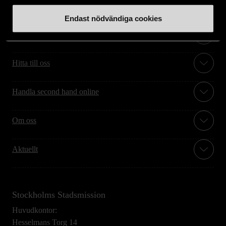
Endast nödvändiga cookies
Stöd oss
Hitta till oss
Handla second hand online
Om oss
Aktuellt
Stockholms Stadsmission
Huvudkontor:
Hesselmans Torg 14