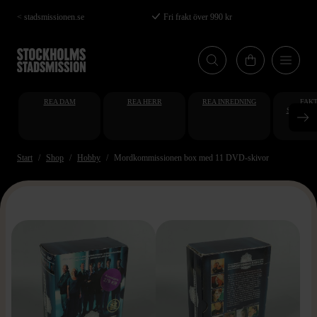
Hoppa
< stadsmissionen.se
Fri frakt över 990 kr
till
huvudinnehåll
REA DAM
REA HERR
REA INREDNING
FAKT
STUDENT
AT
Start
Shop
Hobby
Mordkommissionen box med 11 DVD-skivor