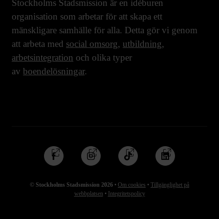
Stockholms Stadsmission är en idéburen
organisation som arbetar för att skapa ett
mänskligare samhälle för alla. Detta gör vi genom
att arbeta med
social omsorg
,
utbildning
,
arbetsintegration
och olika typer
av
boendelösningar
.
Följ
Följ
Följ
Följ
oss
oss
oss
oss
på
på
på
på
© Stockholms Stadsmission 2026
•
Om cookies
•
Tillgänglighet på
Facebook
Instagram
TikTok
Linkedin
webbplatsen
•
Integritetspolicy