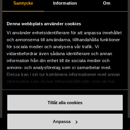
Samtycke
Information
Om
Language
DANSKA
Denna webbplats använder cookies
Utgivningsår
2003
Vi använder enhetsidentifierare för att anpassa innehållet
och annonserna till användarna, tillhandahålla funktioner
för sociala medier och analysera vår trafik. Vi
vidarebefordrar även sådana identifierare och annan
Produkten är unik och finns enbart som 1 st i lager.
information från din enhet till de sociala medier och
Fri frakt på alla köp över 990 kr.
annons- och analysföretag som vi samarbetar med.
Dessa kan i sin tur kombinera informationen med annan
14 dagars ångerrät.
information som du har tillhandahållit eller som de har
samlat in när du har använt deras tjänster.
Tillåt alla cookies
Anpassa