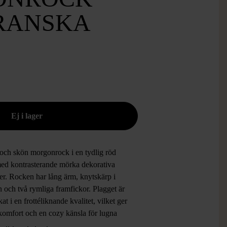
RANSKA
och skön morgonrock i en tydlig röd
med kontrasterande mörka dekorativa
er. Rocken har lång ärm, knytskärp i
 och två rymliga framfickor. Plagget är
rkat i en frottéliknande kvalitet, vilket ger
 komfort och en cozy känsla för lugna
er hemma.