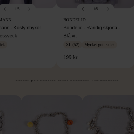
1/5
1/5
MANN
BONDELID
ann - Kostymbyxor
Bondelid - Randig skjorta -
essveck
Blå vit
ick
XL (52)
Mycket gott skick
199 kr
ÅN SAMMA VARUMÄ
Hitta produkter från samma varumärke