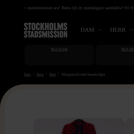
Hoppa
< stadsmissionen.se
Bidra till ett mänskligare samhälle
Fri f
till
huvudinnehåll
DAM
HERR
REA DAM
REA H
Start
Shop
Herr
Morgonrock med franska liljor