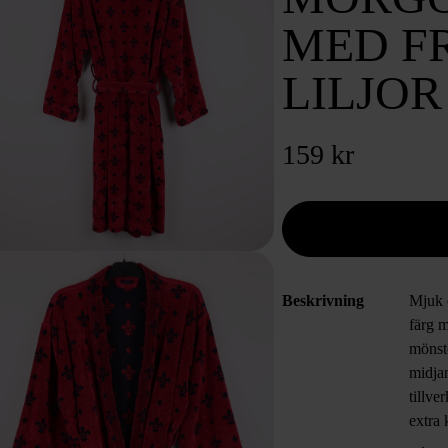
MED F
LILJOR
159 kr
Beskrivning
Mjuk 
färg 
mönst
midjan
tillve
extra
stund