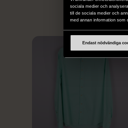
L
eller annat 
sociala medier och analysera 
till de sociala medier och a
med annan information som du 
Endast nödvändiga co