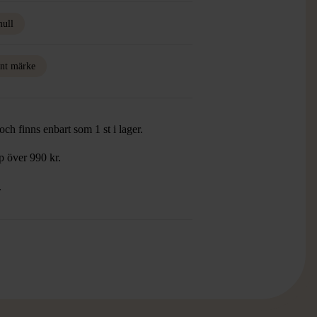
ull
nt märke
ch finns enbart som 1 st i lager.
öp över 990 kr.
.