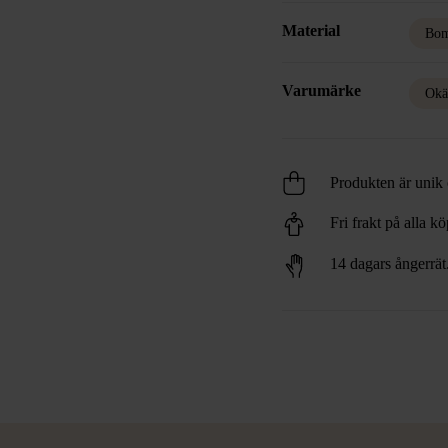
Material
Bom
Varumärke
Okä
Produkten är unik o
Fri frakt på alla k
14 dagars ångerrät