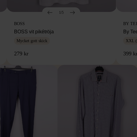
1/5
BOSS
BY TE
BOSS vit pikétröja
By Te
Mycket gott skick
XXL (
279 kr
399 k