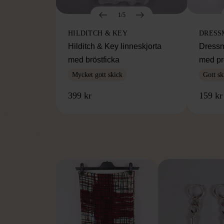
1/5
HILDITCH & KEY
DRESS
Hilditch & Key linneskjorta
Dressm
med bröstficka
med pr
Mycket gott skick
Gott sk
399 kr
159 kr
FR