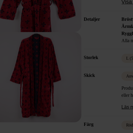
Visa 
Detaljer
Bröst
Ärml
Rygg
Alla m
Storlek
L (
Skick
Anv
Produk
eller 
Läs 
Färg
Rö