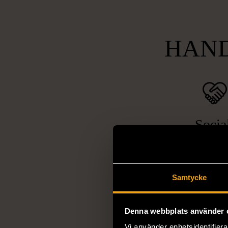
HAND
Socia
ansvarsta
Vi arbetar för 
utanförskap, bekäm
Samtycke
och stötta person
livssituationer och 
Denna webbplats använder 
arbetstränar perso
utanför arbetsmark
Vi använder enhetsidentifierar