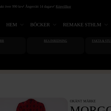
rakt över 990 kr
Ångerrätt 14 dagar
Köpvillkor
HEM
BÖCKER
REMAKE STHLM
ERR
REA INREDNING
FAKTA & ST
OKÄNT MÄRKE
MORG