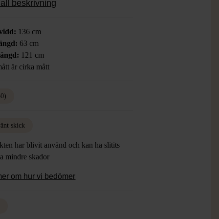
all beskrivning
vidd:
136 cm
ängd:
63 cm
längd:
121 cm
ått är cirka mått
50)
änt skick
ten har blivit använd och kan ha slitits
ha mindre skador
mer om hur vi bedömer
d