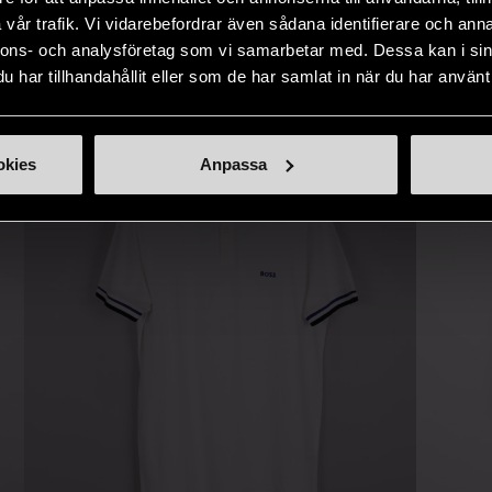
IKNANDE PRODUKT
sätt.
vår trafik. Vi vidarebefordrar även sådana identifierare och anna
nnons- och analysföretag som vi samarbetar med. Dessa kan i sin
Hitta produkter som påminner om denna
har tillhandahållit eller som de har samlat in när du har använt 
okies
Anpassa