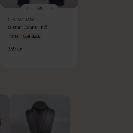
1/5
G-STAR RAW
G-star - Jeans - blå
W34
Gott skick
359 kr
RKE