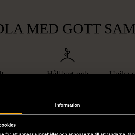
LA MED GOTT SA
lt
Hållbart och
Unika o
gande
miljövänligt
att bryta
Genom att handla second hand
Vi erbjuder
pa hemlöshet
minskar du din miljöpåverkan
varor, allt f
Information
er i svåra
avsevärt. Istället för att köpa
till böcker 
i våra butiker
nyproducerade varor får du
butiker. Du 
cookies
ner som står
möjlighet att återanvända och ge
unika och or
naden på ett
nytt liv åt befintliga produkter.
inte finns
e för att anpassa innehållet och annonserna till användarna, tillh