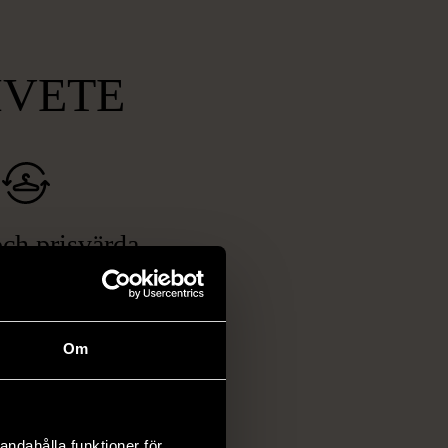
MVETE
ch prisvärda
fynd
 ett brett utbud av
rån kläder och möbler
Om
och elektronik i våra
har chansen att hitta
iginella föremål som
 i vanliga butiker.
andahålla funktioner för