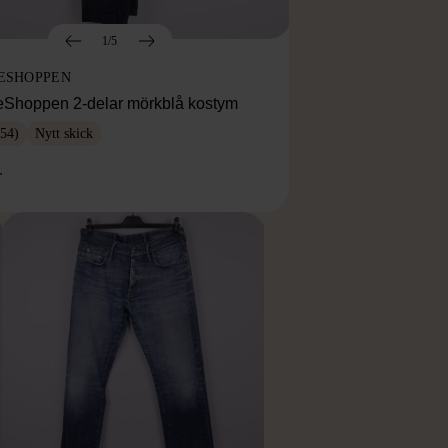
1/5
ESHOPPEN
eShoppen 2-delar mörkblå kostym
54)
Nytt skick
r