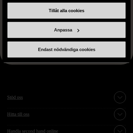
Tillåt alla cookies
1/5
RÖRSTRAND
Blå dekorativ tallrik
Anpassa
Nytt skick
259 kr
Endast nödvändiga cookies
Stöd oss
Hitta till oss
Handla second hand online