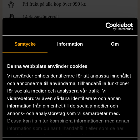
Fri frakt på alla köp över 990 kr.
14 dagars ångerrät.
Samtycke
Information
Om
Denna webbplats använder cookies
FRÅN SAMMA VARUMÄRKE
Vi använder enhetsidentifierare för att anpassa innehållet
Hitta produkter från samma varumärke
och annonserna till användarna, tillhandahålla funktioner
för sociala medier och analysera vår trafik. Vi
vidarebefordrar även sådana identifierare och annan
information från din enhet till de sociala medier och
annons- och analysföretag som vi samarbetar med.
Dessa kan i sin tur kombinera informationen med annan
information som du har tillhandahållit eller som de har
samlat in när du har använt deras tjänster.