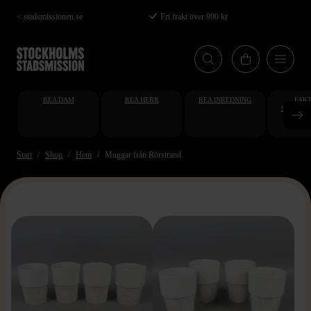
Hoppa
< stadsmissionen.se
Fri frakt över 990 kr
till
huvudinnehåll
REA DAM
REA HERR
REA INREDNING
FAKT
STUDENT
AT
Start
Shop
Hem
Muggar från Rörstrand