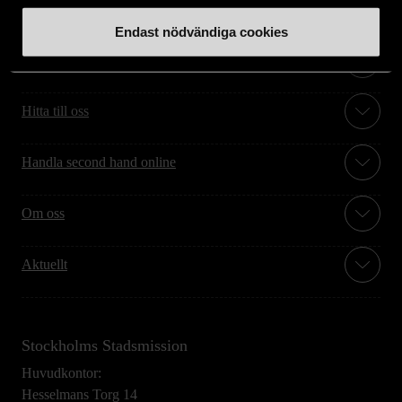
Endast nödvändiga cookies
Stöd oss
Hitta till oss
Handla second hand online
Om oss
Aktuellt
Stockholms Stadsmission
Huvudkontor:
Hesselmans Torg 14