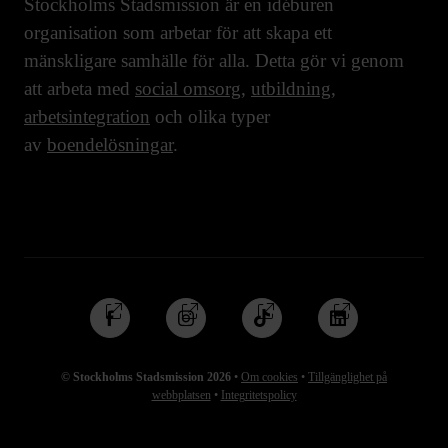
Stockholms Stadsmission är en idéburen
organisation som arbetar för att skapa ett
mänskligare samhälle för alla. Detta gör vi genom
att arbeta med
social omsorg
,
utbildning
,
arbetsintegration
och olika typer
av
boendelösningar
.
Följ
Följ
Följ
Följ
oss
oss
oss
oss
på
på
på
på
© Stockholms Stadsmission 2026
•
Om cookies
•
Tillgänglighet på
Facebook
Instagram
TikTok
Linkedin
webbplatsen
•
Integritetspolicy