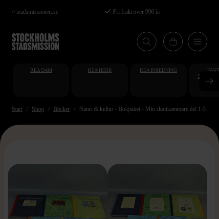
Hoppa
< stadsmissionen.se
Fri frakt över 990 kr
till
huvudinnehåll
REA DAM
REA HERR
REA INREDNING
FAKT
STUDENT
AT
Start
Shop
Böcker
Natur & kultur - Bokpaket - Min skattkammare del 1-5
>