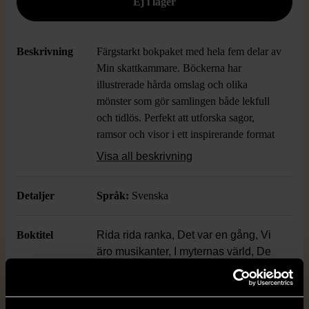
Beskrivning
Färgstarkt bokpaket med hela fem delar av
Min skattkammare. Böckerna har
illustrerade hårda omslag och olika
mönster som gör samlingen både lekfull
och tidlös. Perfekt att utforska sagor,
ramsor och visor i ett inspirerande format
– passar lika bra i hyllan som vid
Visa all beskrivning
lässtunden. Illustrationerna är detaljrika
och böckerna har en nostalgisk, klassisk
Detaljer
Språk:
Svenska
känsla.
Boktitel
Rida rida ranka, Det var en gång, Vi
äro musikanter, I myternas värld, De
fyra årstiderna
Författare
Natur & kultur