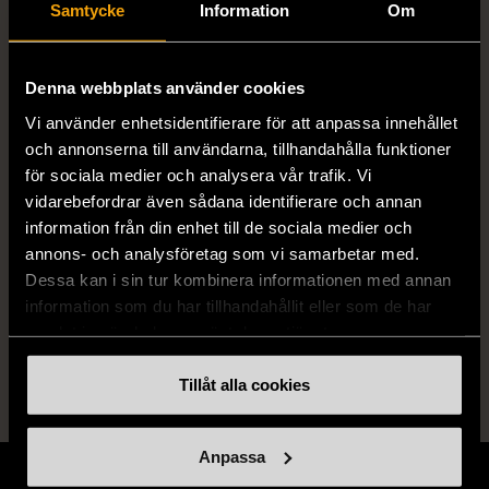
Samtycke
Information
Om
ISBN
91-27-08635-6, 91-27-07857-4, 91-
27-07645-8, 91-27-07073-5, 91-27-
Denna webbplats använder cookies
06605-3
Vi använder enhetsidentifierare för att anpassa innehållet
och annonserna till användarna, tillhandahålla funktioner
Skick
för sociala medier och analysera vår trafik. Vi
Mycket gott skick
vidarebefordrar även sådana identifierare och annan
Produkten är sparsamt använd, är av fin
information från din enhet till de sociala medier och
kvalitet och ska inte ha några skador eller
annons- och analysföretag som vi samarbetar med.
förslitningar.
Dessa kan i sin tur kombinera informationen med annan
information som du har tillhandahållit eller som de har
Läs mer om hur vi bedömer
samlat in när du har använt deras tjänster.
Tillåt alla cookies
Anpassa