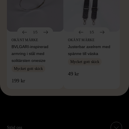
1/5
1/5
OKÄNT MÄRKE
OKÄNT MÄRKE
BVLGARI-inspirerad
Justerbar axelrem med
armring i stål med
spänne till väska
solitärsten onesize
Mycket gott skick
Mycket gott skick
49 kr
199 kr
Stöd oss