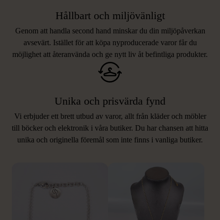
Hållbart och miljövänligt
Genom att handla second hand minskar du din miljöpåverkan
avsevärt. Istället för att köpa nyproducerade varor får du
möjlighet att återanvända och ge nytt liv åt befintliga produkter.
Unika och prisvärda fynd
Vi erbjuder ett brett utbud av varor, allt från kläder och möbler
LIKNANDE PRODUKTER
till böcker och elektronik i våra butiker. Du har chansen att hitta
unika och originella föremål som inte finns i vanliga butiker.
Hitta produkter som påminner om denna