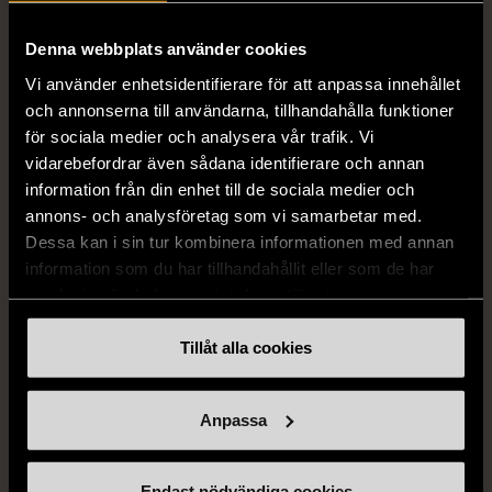
H&M
H&M
H&M - Leopardmönstrad
H&M - Plisserad midikjol
Denna webbplats använder cookies
volangklänning
med resårmidja -
Vi använder enhetsidentifierare för att anpassa innehållet
Salviagrön
XS (32-34)
Nytt skick
och annonserna till användarna, tillhandahålla funktioner
M (38-40)
Gott skick
för sociala medier och analysera vår trafik. Vi
99 kr
vidarebefordrar även sådana identifierare och annan
129 kr
information från din enhet till de sociala medier och
annons- och analysföretag som vi samarbetar med.
Dessa kan i sin tur kombinera informationen med annan
information som du har tillhandahållit eller som de har
samlat in när du har använt deras tjänster.
Tillåt alla cookies
1/5
Anpassa
STOCKH LM
Stockh lm - Ljusgrön
Endast nödvändiga cookies