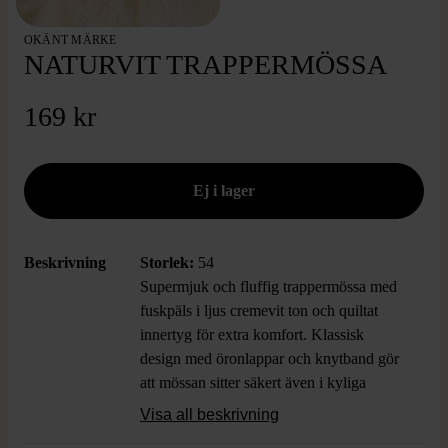
OKÄNT MÄRKE
NATURVIT TRAPPERMÖSSA
169 kr
Beskrivning
Storlek:
54
Supermjuk och fluffig trappermössa med
fuskpäls i ljus cremevit ton och quiltat
innertyg för extra komfort. Klassisk
design med öronlappar och knytband gör
att mössan sitter säkert även i kyliga
vindar. Ger en snygg vintage vibe och
Visa all beskrivning
passar dig som gillar både stil och värme