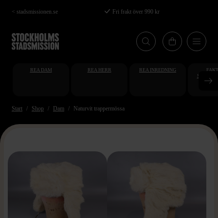
Hoppa
< stadsmissionen.se
Fri frakt över 990 kr
till
huvudinnehåll
REA DAM
REA HERR
REA INREDNING
FAKT
STUDENT
AT
Start
Shop
Dam
Naturvit trappermössa