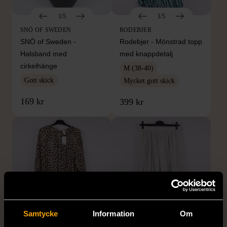
1/5
1/5
SNÖ OF SWEDEN
RODEBJER
SNÖ of Sweden -
Rodebjer - Mönstrad topp
Halsband med
med knappdetalj
cirkelhänge
M (38-40)
Gott skick
Mycket gott skick
169 kr
399 kr
Samtycke
Information
Om
1/5
1/5