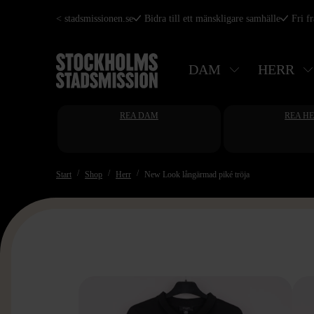
Hoppa
< stadsmissionen.se
Bidra till ett mänskligare samhälle
Fri f
till
huvudinnehåll
DAM
HERR
REA DAM
REA H
Start
Shop
Herr
New Look långärmad piké tröja