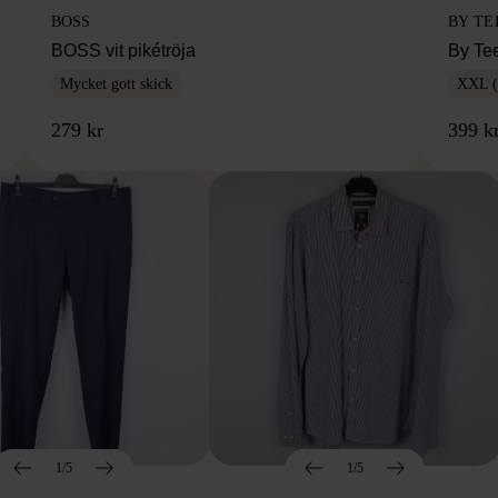
BOSS
BY TE
BOSS vit pikétröja
By Te
Mycket gott skick
XXL (
279 kr
399 k
1/5
1/5