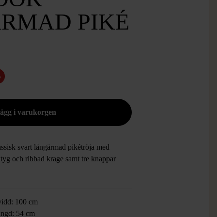
RMAD PIKÉ
%
assisk svart långärmad pikétröja med
 tyg och ribbad krage samt tre knappar
vidd: 100 cm
ngd: 54 cm