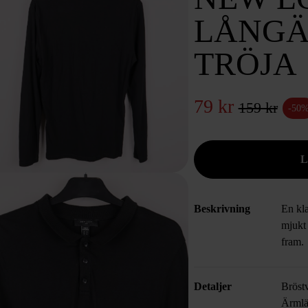
LÅNGÄ
TRÖJA
79 kr
159 kr
-50
Beskrivning
En kl
mjukt
fram.
Detaljer
Bröst
Ärmlä