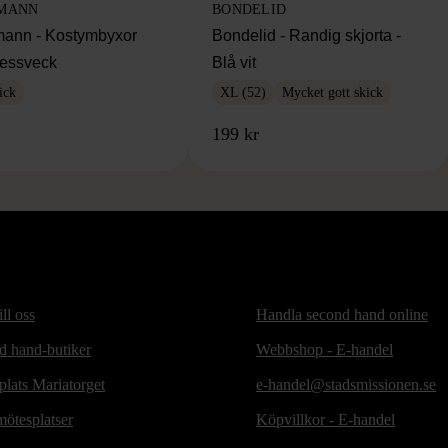
MANN
BONDELID
ann - Kostymbyxor
Bondelid - Randig skjorta -
essveck
Blå vit
ick
XL (52)
Mycket gott skick
199 kr
ill oss
Handla second hand online
d hand-butiker
Webbshop - E-handel
lats Mariatorget
e-handel@stadsmissionen.se
ötesplatser
Köpvillkor - E-handel