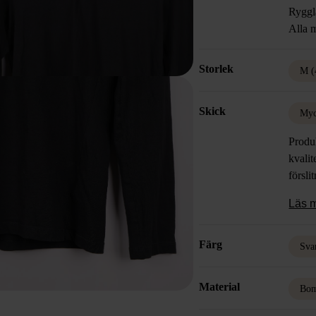
Ryggl
Alla m
Storlek
M (
Skick
Myc
Produk
kvalit
försli
Läs 
Färg
Sva
Material
Bom