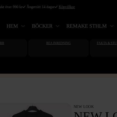
rakt över 990 kr
Ångerrätt 14 dagar
Köpvillkor
HEM
BÖCKER
REMAKE STHLM
ERR
REA INREDNING
FAKTA & ST
NEW LOOK
NEW L