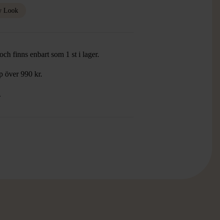
 Look
ch finns enbart som 1 st i lager.
öp över 990 kr.
.