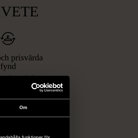
MVETE
ch prisvärda
fynd
 ett brett utbud av
rån kläder och möbler
och elektronik i våra
har chansen att hitta
Om
iginella föremål som
 i vanliga butiker.
ER
andahålla funktioner för