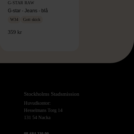
G-STAR RAW
G-star - Jeans - blå
W34
Gott skick
359 kr
Stockholms Stadsmission
Huvudkontor:
Hesselmans Torg 14
131 54 Nacka
08-684 230 00