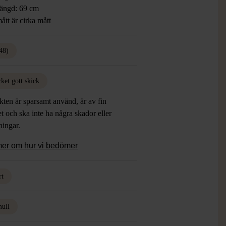
ängd: 69 cm
ått är cirka mått
48)
ket gott skick
ten är sparsamt använd, är av fin
et och ska inte ha några skador eller
tningar.
mer om hur vi bedömer
rt
ull