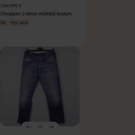
ESHOPPEN
eShoppen 2-delar mörkblå kostym
54)
Nytt skick
r
1/5