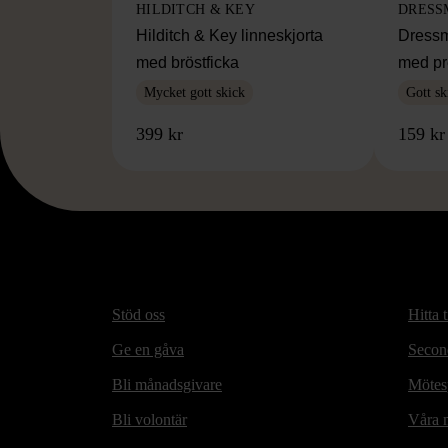
HILDITCH & KEY
DRESS
Hilditch & Key linneskjorta
Dressm
med bröstficka
med pr
Mycket gott skick
Gott sk
399 kr
159 kr
Stöd oss
Hitta t
Ge en gåva
Secon
Bli månadsgivare
Mötesp
Bli volontär
Våra m