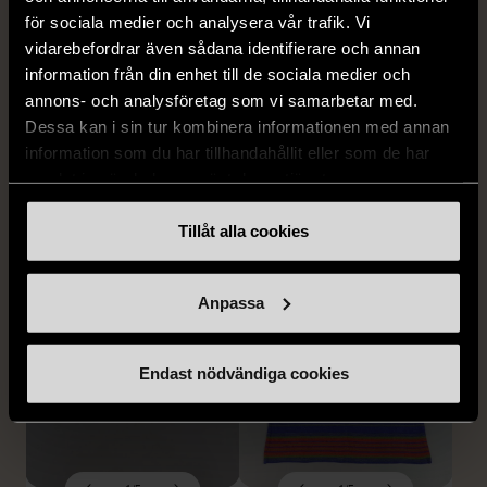
för sociala medier och analysera vår trafik. Vi
vidarebefordrar även sådana identifierare och annan
information från din enhet till de sociala medier och
annons- och analysföretag som vi samarbetar med.
1/5
1/5
Dessa kan i sin tur kombinera informationen med annan
OKÄNT MÄRKE
OKÄNT MÄRKE
information som du har tillhandahållit eller som de har
Blå minigryta med lock
Duk med färgade ränder
samlat in när du har använt deras tjänster.
Gott skick
Gott skick
Tillåt alla cookies
169 kr
99 kr
Anpassa
Endast nödvändiga cookies