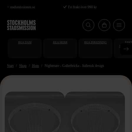
Hoppa
< stadsmissionen.se
Fri frakt över 990 kr
till
huvudinnehåll
REA DAM
REA HERR
REA INREDNING
FAKT
STUDENT
AT
Start
Shop
Hem
Nightmare - Gallerbricka - Italiensk design