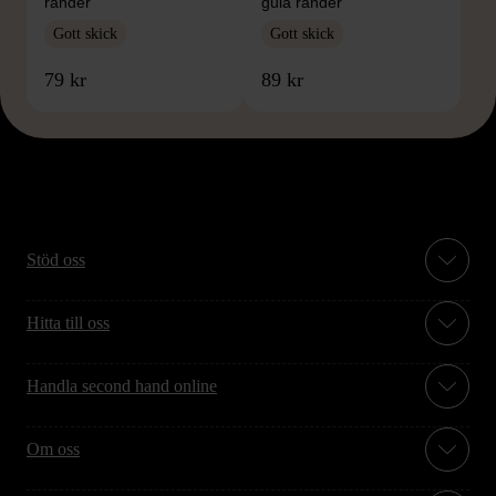
ränder
gula ränder
Gott skick
Gott skick
79 kr
89 kr
Stöd oss
Hitta till oss
Handla second hand online
Om oss