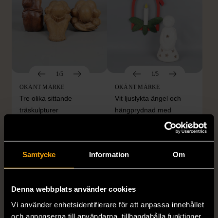
1/5
1/5
OKÄNT MÄRKE
OKÄNT MÄRKE
Tre olika sittande
Vit ljuslykta ängel och
träskulpturer
hängprydnad med
konstljus
Gott skick
Mycket gott skick
549 kr
Samtycke
Information
Om
50 kr
249 kr
80%
Denna webbplats använder cookies
Vi använder enhetsidentifierare för att anpassa innehållet
och annonserna till användarna, tillhandahålla funktioner