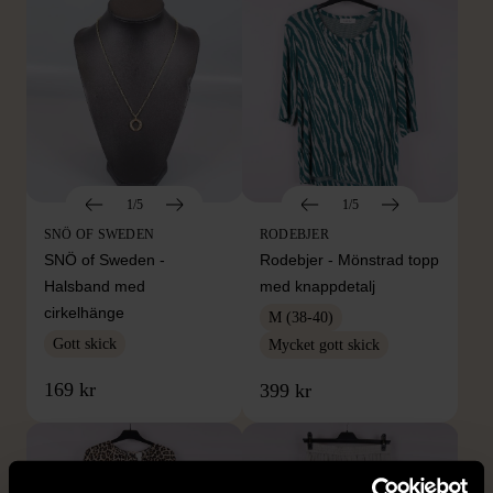
1/5
1/5
SNÖ OF SWEDEN
RODEBJER
SNÖ of Sweden -
Rodebjer - Mönstrad topp
Halsband med
med knappdetalj
cirkelhänge
M (38-40)
Gott skick
Mycket gott skick
169 kr
399 kr