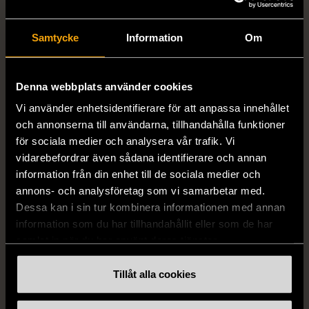
Samtycke
Information
Om
Denna webbplats använder cookies
1/5
1/5
Vi använder enhetsidentifierare för att anpassa innehållet
H&M
H&M
och annonserna till användarna, tillhandahålla funktioner
H&M - Leopardmönstrad
H&M - Plisserad midikjol
för sociala medier och analysera vår trafik. Vi
volangklänning
med resårmidja -
vidarebefordrar även sådana identifierare och annan
Salviagrön
XS (32-34)
Nytt skick
information från din enhet till de sociala medier och
M (38-40)
Gott skick
annons- och analysföretag som vi samarbetar med.
99 kr
Dessa kan i sin tur kombinera informationen med annan
129 kr
information som du har tillhandahållit eller som de har
samlat in när du har använt deras tjänster.
Tillåt alla cookies