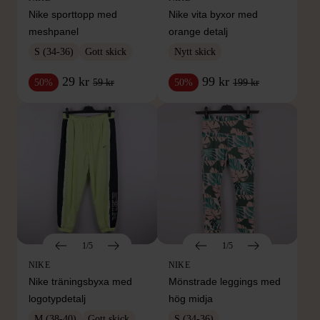
Nike sporttopp med
Nike vita byxor med
meshpanel
orange detalj
S (34-36)
Gott skick
Nytt skick
29 kr
99 kr
59 kr
199 kr
50%
50%
1/5
1/5
NIKE
NIKE
Nike träningsbyxa med
Mönstrade leggings med
logotypdetalj
hög midja
M (38-40)
Gott skick
S (34-36)