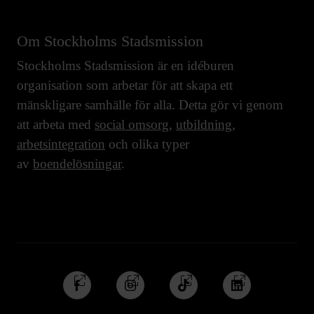
Om Stockholms Stadsmission
Stockholms Stadsmission är en idéburen
organisation som arbetar för att skapa ett
mänskligare samhälle för alla. Detta gör vi genom
att arbeta med
social omsorg
,
utbildning
,
arbetsintegration
och olika typer
av
boendelösningar
.
Följ
Följ
Följ
Följ
oss
oss
oss
oss
på
på
på
på