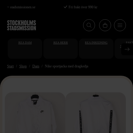
Hoppa
< stadsmissionen.se
Fri frakt över 990 kr
till
huvudinnehåll
REA DAM
REA HERR
REA INREDNING
FAKT
STUDENT
AT
Start
Shop
Dam
Nike sportjacka med dragkedja