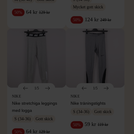
Mycket gott skick
64 kr
129 kr
50%
124 kr
249 kr
50%
1/5
1/5
NIKE
NIKE
Nike stretchiga leggings
Nike träningstights
med logga
S (34-36)
Gott skick
S (34-36)
Gott skick
59 kr
119 kr
50%
64 kr
129 kr
50%