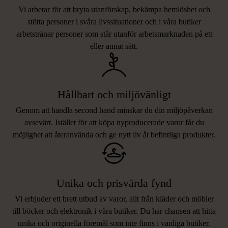
Vi arbetar för att bryta utanförskap, bekämpa hemlöshet och
stötta personer i svåra livssituationer och i våra butiker
arbetstränar personer som står utanför arbetsmarknaden på ett
eller annat sätt.
Hållbart och miljövänligt
Genom att handla second hand minskar du din miljöpåverkan
avsevärt. Istället för att köpa nyproducerade varor får du
möjlighet att återanvända och ge nytt liv åt befintliga produkter.
Unika och prisvärda fynd
Vi erbjuder ett brett utbud av varor, allt från kläder och möbler
LIKNANDE PRODUKTER
till böcker och elektronik i våra butiker. Du har chansen att hitta
unika och originella föremål som inte finns i vanliga butiker.
Hitta produkter som påminner om denna