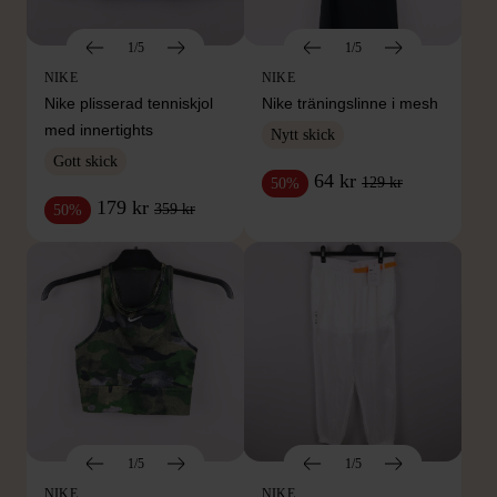
1/5
1/5
NIKE
NIKE
Nike plisserad tenniskjol
Nike träningslinne i mesh
med innertights
Nytt skick
Gott skick
64 kr
129 kr
50%
179 kr
359 kr
50%
1/5
1/5
NIKE
NIKE