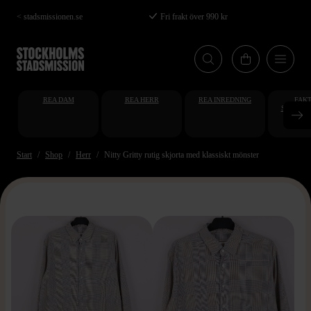
Hoppa
< stadsmissionen.se
Fri frakt över 990 kr
till
huvudinnehåll
REA DAM
REA HERR
REA INREDNING
FAKT
STUDENT
AT
Start
Shop
Herr
Nitty Gritty rutig skjorta med klassiskt mönster