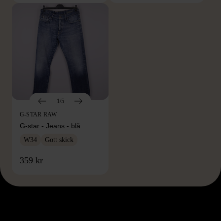
1/5
G-STAR RAW
G-star - Jeans - blå
W34
Gott skick
359 kr