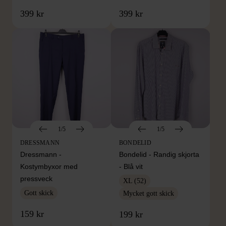
399 kr
399 kr
1/5
1/5
DRESSMANN
BONDELID
Dressmann -
Bondelid - Randig skjorta
Kostymbyxor med
- Blå vit
pressveck
XL (52)
Gott skick
Mycket gott skick
159 kr
199 kr