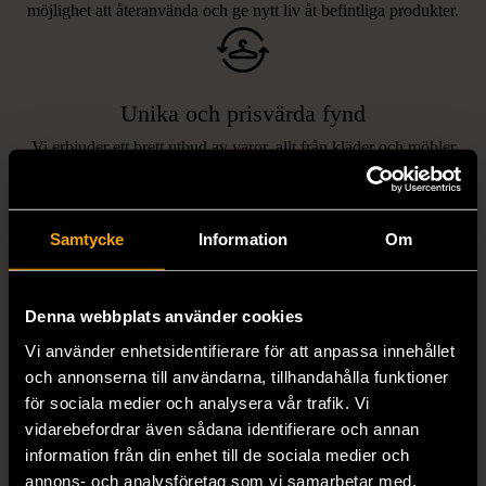
möjlighet att återanvända och ge nytt liv åt befintliga produkter.
Unika och prisvärda fynd
Vi erbjuder ett brett utbud av varor, allt från kläder och möbler
LIKNANDE PRODUKTER
till böcker och elektronik i våra butiker. Du har chansen att hitta
unika och originella föremål som inte finns i vanliga butiker.
Hitta produkter som påminner om denna
Samtycke
Information
Om
Denna webbplats använder cookies
Vi använder enhetsidentifierare för att anpassa innehållet
och annonserna till användarna, tillhandahålla funktioner
för sociala medier och analysera vår trafik. Vi
vidarebefordrar även sådana identifierare och annan
information från din enhet till de sociala medier och
1/5
1/5
annons- och analysföretag som vi samarbetar med.