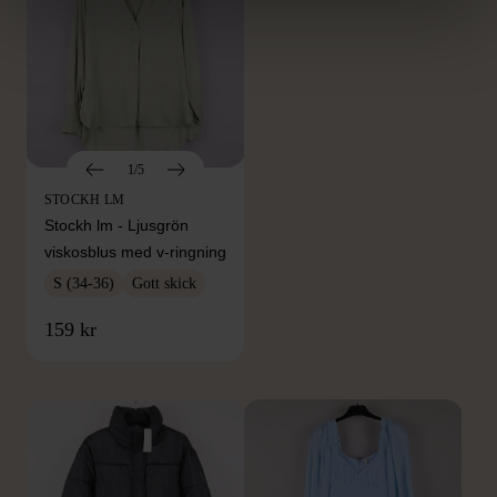
1/5
STOCKH LM
Stockh lm - Ljusgrön
viskosblus med v-ringning
S (34-36)
Gott skick
FRÅN SAMMA VARUMÄRKE
159 kr
Hitta produkter från samma varumärke