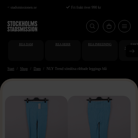
Hoppa
< stadsmissionen.se
Fri frakt över 990 kr
till
huvudinnehåll
REA DAM
REA HERR
REA INREDNING
FAKT
STUDENT
AT
Start
Shop
Dam
NLY Trend sömlösa ribbade leggings blå