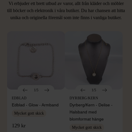
Vi erbjuder ett brett utbud av varor, allt från kläder och möbler
LIKNANDE PRODUKTER
till böcker och elektronik i våra butiker. Du har chansen att hitta
unika och originella föremål som inte finns i vanliga butiker.
Hitta produkter som påminner om denna
1/5
1/5
EDBLAD
DYRBERG/KERN
Edblad - Glow - Armband
Dyrberg/Kern - Delise -
Halsband med
Mycket gott skick
blomformat hänge
129 kr
Mycket gott skick