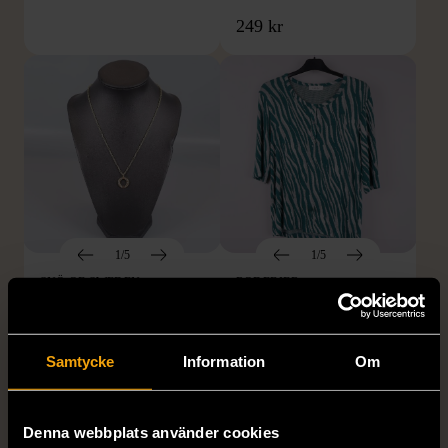
249 kr
1/5
1/5
SNÖ OF SWEDEN
RODEBJER
SNÖ of Sweden -
Rodebjer - Mönstrad topp
Halsband med
med knappdetalj
cirkelhänge
M (38-40)
Samtycke
Information
Om
Gott skick
Mycket gott skick
169 kr
399 kr
Denna webbplats använder cookies