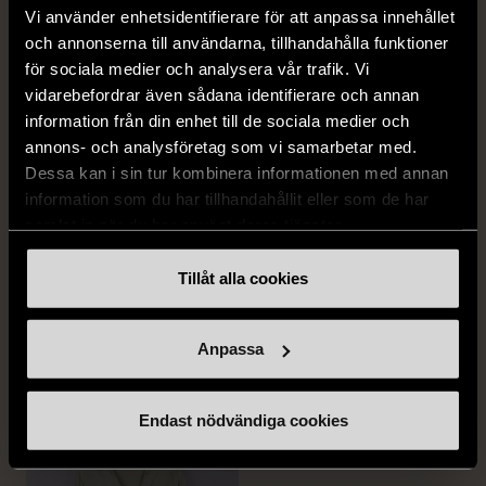
Vi använder enhetsidentifierare för att anpassa innehållet
och annonserna till användarna, tillhandahålla funktioner
för sociala medier och analysera vår trafik. Vi
vidarebefordrar även sådana identifierare och annan
information från din enhet till de sociala medier och
annons- och analysföretag som vi samarbetar med.
Dessa kan i sin tur kombinera informationen med annan
information som du har tillhandahållit eller som de har
1/5
1/5
samlat in när du har använt deras tjänster.
H&M
H&M
H&M - Leopardmönstrad
H&M - Plisserad midikjol
Tillåt alla cookies
volangklänning
med resårmidja -
Salviagrön
XS (32-34)
Nytt skick
Anpassa
M (38-40)
Gott skick
99 kr
129 kr
Endast nödvändiga cookies