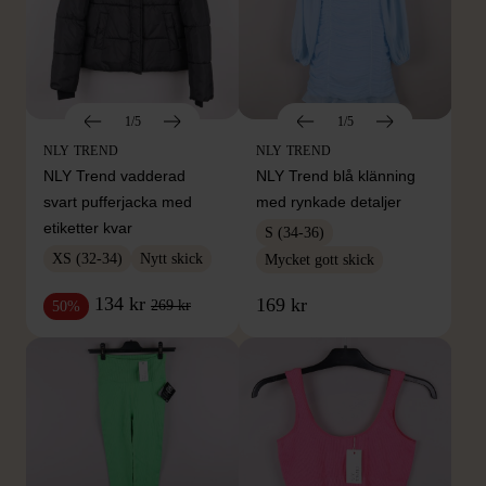
1/5
1/5
NLY TREND
NLY TREND
NLY Trend vadderad
NLY Trend blå klänning
svart pufferjacka med
med rynkade detaljer
etiketter kvar
S (34-36)
XS (32-34)
Nytt skick
Mycket gott skick
134 kr
169 kr
269 kr
50%