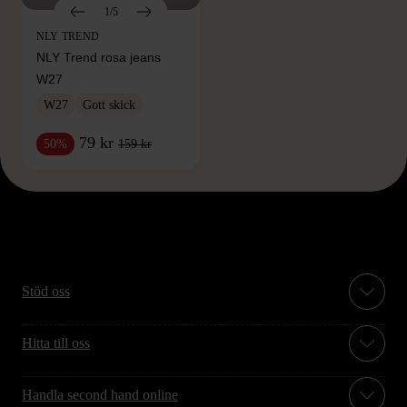
1/5
NLY TREND
NLY Trend rosa jeans
W27
W27
Gott skick
79 kr
159 kr
50%
Stöd oss
Hitta till oss
Handla second hand online