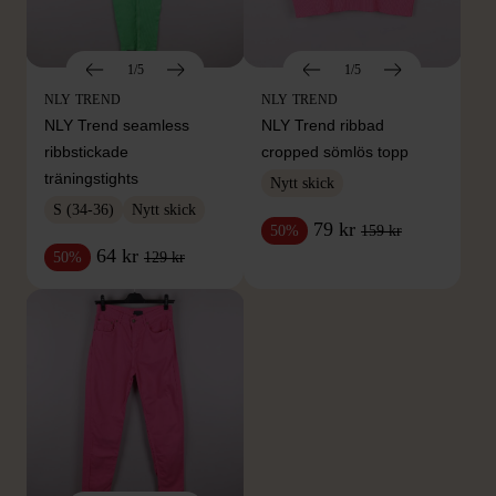
1/5
1/5
NLY TREND
NLY TREND
NLY Trend seamless
NLY Trend ribbad
ribbstickade
cropped sömlös topp
träningstights
Nytt skick
S (34-36)
Nytt skick
79 kr
159 kr
50%
64 kr
129 kr
50%