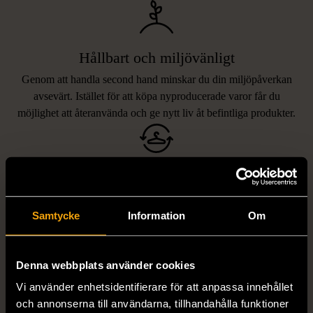
Hållbart och miljövänligt
Genom att handla second hand minskar du din miljöpåverkan
avsevärt. Istället för att köpa nyproducerade varor får du
möjlighet att återanvända och ge nytt liv åt befintliga produkter.
Unika och prisvärda fynd
Vi erbjuder ett brett utbud av varor, allt från kläder och möbler
Samtycke
Information
Om
LIKNANDE PRODUKTER
till böcker och elektronik i våra butiker. Du har chansen att hitta
unika och originella föremål som inte finns i vanliga butiker.
Hitta produkter som påminner om denna
Denna webbplats använder cookies
Vi använder enhetsidentifierare för att anpassa innehållet
och annonserna till användarna, tillhandahålla funktioner