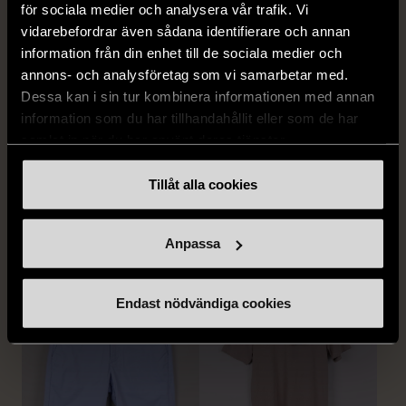
för sociala medier och analysera vår trafik. Vi
vidarebefordrar även sådana identifierare och annan
information från din enhet till de sociala medier och
annons- och analysföretag som vi samarbetar med.
Dessa kan i sin tur kombinera informationen med annan
information som du har tillhandahållit eller som de har
1/5
1/5
samlat in när du har använt deras tjänster.
EAST WEST
CHAMPION
East West vit piké tröja i
Champion blå vintage
Tillåt alla cookies
frotté med klassisk krage
sportjacka med huva
S (46)
Nytt skick
L (50)
Gott skick
Anpassa
199 kr
359 kr
Endast nödvändiga cookies