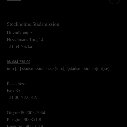
Stockholms Stadsmission
Huvudkontor:
Hesselmans Torg 14
131 54 Nacka
08-684 230 00
info
[at]
stadsmissionen.se
(info[at]stadsmissionen[dot]se)
Postadress:
Box 35
131 06 NACKA
Org.nr: 802003-1954
Plusgiro: 900351-8
Bankgiro: 900-3518