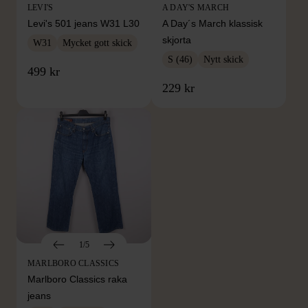
LEVI'S
A DAY'S MARCH
Levi's 501 jeans W31 L30
A Day´s March klassisk
skjorta
W31
Mycket gott skick
S (46)
Nytt skick
499 kr
229 kr
1/5
MARLBORO CLASSICS
Marlboro Classics raka
jeans