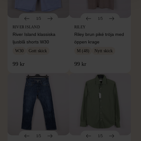
1/5
1/5
RIVER ISLAND
RILEY
River Island klassiska
Riley brun piké tröja med
ljusblå shorts W30
öppen krage
W30
Gott skick
M (48)
Nytt skick
99 kr
99 kr
1/5
1/5