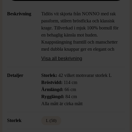
Beskrivning
Tidlös vit skjorta från NONNO med rak
passform, stilren bröstficka och klassisk
krage. Tillverkad i mjuk 100% bomull för
en behaglig känsla mot huden.
Knappstängning framtill och manschetter
med dubbla knappar ger en elegant och
enkel look.
Visa all beskrivning
Detaljer
Storlek:
42 vilket motsvarar storlek L
Bröstvidd:
114 cm
Ärmlängd:
66 cm
Rygglängd:
84 cm
Alla mått är cirka mått
Storlek
L (50)