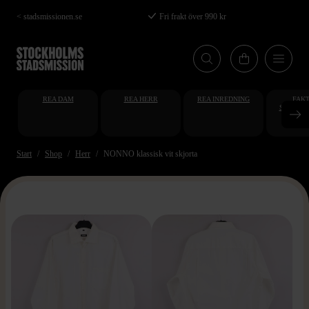
Hoppa
< stadsmissionen.se
Fri frakt över 990 kr
till
huvudinnehåll
REA DAM
REA HERR
REA INREDNING
FAKT
STUDENT
AT
Start
Shop
Herr
NONNO klassisk vit skjorta