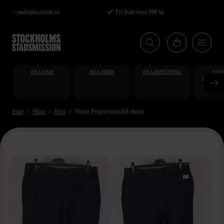
Hoppa
< stadsmissionen.se
Fri frakt över 990 kr
till
huvudinnehåll
REA DAM
REA HERR
REA INREDNING
FAKT
STUDENT
AT
Start
Shop
Herr
Norse Project mörkblå shorts