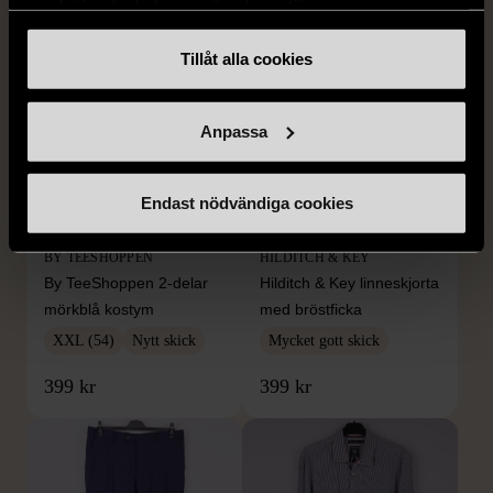
samlat in när du har använt deras tjänster.
Tillåt alla cookies
Anpassa
Endast nödvändiga cookies
1/5
1/5
BY TEESHOPPEN
HILDITCH & KEY
By TeeShoppen 2-delar
Hilditch & Key linneskjorta
mörkblå kostym
med bröstficka
XXL (54)
Nytt skick
Mycket gott skick
399 kr
399 kr