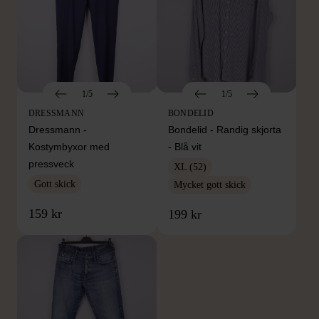
1/5
1/5
DRESSMANN
BONDELID
Dressmann -
Bondelid - Randig skjorta
Kostymbyxor med
- Blå vit
pressveck
XL (52)
Gott skick
Mycket gott skick
159 kr
199 kr