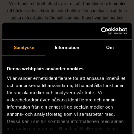
Vi erbjuder ett brett utbud av varor, allt från kläder och möbler
LIKNANDE PRODUKTER
till böcker och elektronik i våra butiker. Du har chansen att hitta
unika och originella föremål som inte finns i vanliga butiker.
Hitta produkter som påminner om denna
Samtycke
Information
Om
Denna webbplats använder cookies
Vi använder enhetsidentifierare för att anpassa innehållet
och annonserna till användarna, tillhandahålla funktioner
1/5
1/5
för sociala medier och analysera vår trafik. Vi
vidarebefordrar även sådana identifierare och annan
STENSTRÖMS
BOSS
Stenströms skjorta turkos
BOSS vit pikétröja
information från din enhet till de sociala medier och
annons- och analysföretag som vi samarbetar med.
L (50)
Gott skick
Mycket gott skick
Dessa kan i sin tur kombinera informationen med annan
259 kr
279 kr
information som du har tillhandahållit eller som de har