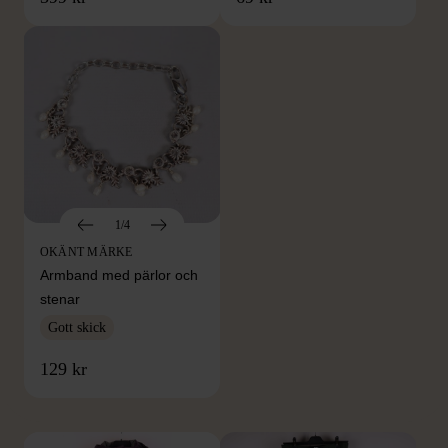
1/4
OKÄNT MÄRKE
Armband med pärlor och
stenar
Gott skick
FRÅN SAMMA VARUMÄRKE
129 kr
Hitta produkter från samma varumärke