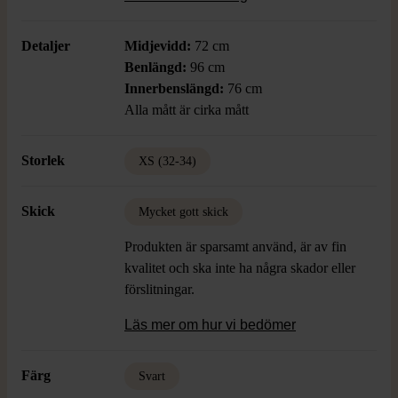
linningen baktill ger ökad täckning och
damaskerna kan sträckas för att passa
Detaljer
Midjevidd:
72 cm
även de mest skrymmande skidpjäxorna.
Benlängd:
96 cm
En slitstark, vattenavvisande finish ger
Innerbenslängd:
76 cm
skydd mot lätt fukt.
Alla mått är cirka mått
Storlek
XS (32-34)
Skick
Mycket gott skick
Produkten är sparsamt använd, är av fin
kvalitet och ska inte ha några skador eller
förslitningar.
Läs mer om hur vi bedömer
Färg
Svart