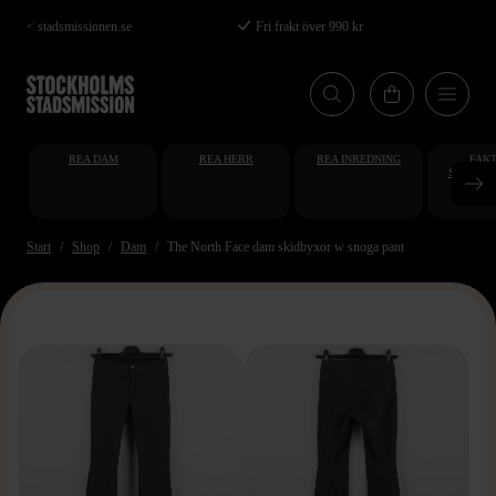
Hoppa
< stadsmissionen.se
Fri frakt över 990 kr
till
huvudinnehåll
REA DAM
REA HERR
REA INREDNING
FAKT
STUDENT
AT
Start
Shop
Dam
The North Face dam skidbyxor w snoga pant