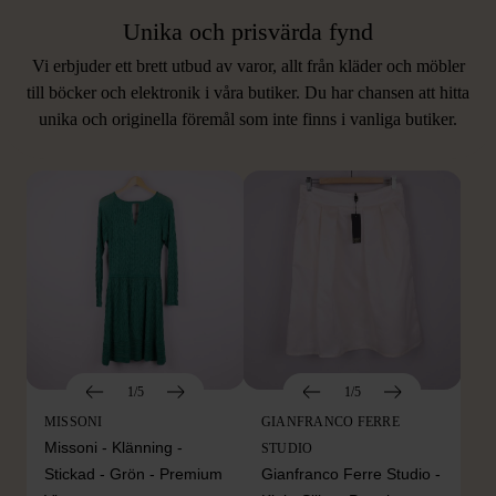
Unika och prisvärda fynd
Vi erbjuder ett brett utbud av varor, allt från kläder och möbler
LIKNANDE PRODUKTER
till böcker och elektronik i våra butiker. Du har chansen att hitta
unika och originella föremål som inte finns i vanliga butiker.
Hitta produkter som påminner om denna
1/5
1/5
MISSONI
GIANFRANCO FERRE
Missoni - Klänning -
STUDIO
Stickad - Grön - Premium
Gianfranco Ferre Studio -