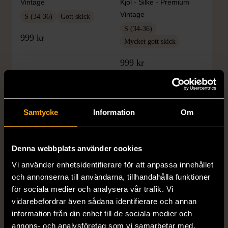
Vintage
Kjol - Silke - Premium
Vintage
S (34-36)
Gott skick
S (34-36)
999 kr
Mycket gott skick
999 kr
Samtycke
Information
Om
Denna webbplats använder cookies
Vi använder enhetsidentifierare för att anpassa innehållet
och annonserna till användarna, tillhandahålla funktioner
1/5
1/5
för sociala medier och analysera vår trafik. Vi
DOBBER
KUMKUM
vidarebefordrar även sådana identifierare och annan
Dobber - Beige byxor
KumKum Ring i
information från din enhet till de sociala medier och
med resårmidja
sterlingsilver med svarta
annons- och analysföretag som vi samarbetar med.