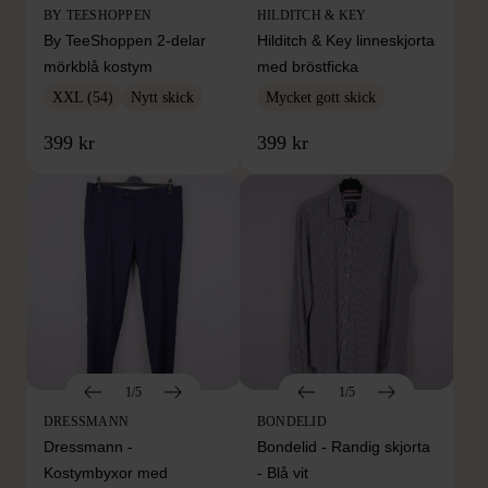
BY TEESHOPPEN
HILDITCH & KEY
By TeeShoppen 2-delar
Hilditch & Key linneskjorta
mörkblå kostym
med bröstficka
XXL (54)
Nytt skick
Mycket gott skick
399 kr
399 kr
1/5
1/5
DRESSMANN
BONDELID
Dressmann -
Bondelid - Randig skjorta
Kostymbyxor med
- Blå vit