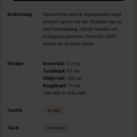
Beskrivning
Stickad tröja med ett iögonfallande rutigt
mönster i grönt och vitt. Modellen har en
rund halsringning, ribbade muddar och
avslappnad passform. Helsydd i 100%
bomull för en mjuk känsla.
Detaljer
Bröstvidd:
112 cm
Ärmlängd:
65 cm
Midjevidd:
106 cm
Rygglängd:
74 cm
Alla mått är cirka mått
Storlek
M (48)
Skick
Gott skick