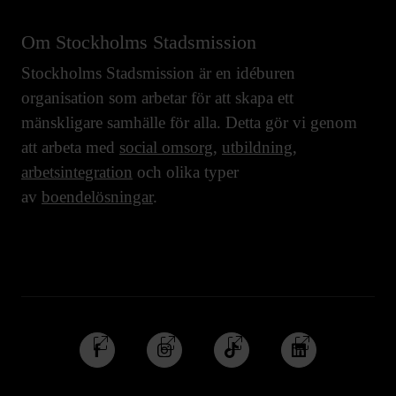
Om Stockholms Stadsmission
Stockholms Stadsmission är en idéburen
organisation som arbetar för att skapa ett
mänskligare samhälle för alla. Detta gör vi genom
att arbeta med
social omsorg
,
utbildning
,
arbetsintegration
och olika typer
av
boendelösningar
.
Följ
Följ
Följ
Följ
oss
oss
oss
oss
på
på
på
på