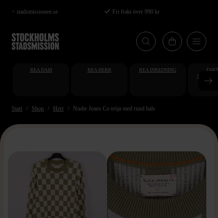
Hoppa
< stadsmissionen.se
Fri frakt över 990 kr
till
huvudinnehåll
REA DAM
REA HERR
REA INREDNING
FAKT
STUDENT
AT
Start
Shop
Herr
Nudie Jeans Co tröja med rund hals