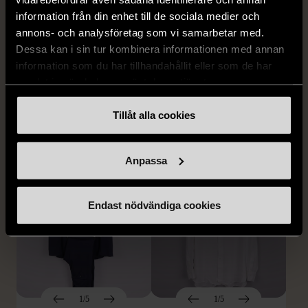
information från din enhet till de sociala medier och
annons- och analysföretag som vi samarbetar med.
Dessa kan i sin tur kombinera informationen med annan
1/5
1/5
information som du har tillhandahållit eller som de har
STENSTRÖMS
BOSS
samlat in när du har använt deras tjänster.
Stenströms skjorta turkos
BOSS vit pikétröja
L (50)
Gott skick
Mycket gott skick
Tillåt alla cookies
259 kr
279 kr
Anpassa
Endast nödvändiga cookies
1/5
1/5