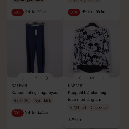
49 kr
99 kr
99 kr
199 kr
50%
50%
1/5
1/5
KAPPAHL
KAPPAHL
Kappahl blå glittriga byxor
Kappahl blå blommig
topp med lång ärm
S (34-36)
Nytt skick
S (34-36)
Gott skick
74 kr
149 kr
50%
129 kr