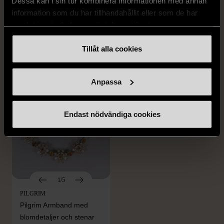
Dessa kan i sin tur kombinera informationen med annan
OKÄNT MÄRKE
OKÄNT MÄRKE
information som du har tillhandahållit eller som de har
Örhängen i sterlingsilver
Armband med färgglada
samlat in när du har använt deras tjänster.
med spikberlocker
kulor
Mycket gott skick
Gott skick
Tillåt alla cookies
399 kr
69 kr
Anpassa
Endast nödvändiga cookies
1/5
PILGRIM
Pilgrim Armband med
blomdetaljer och stenar