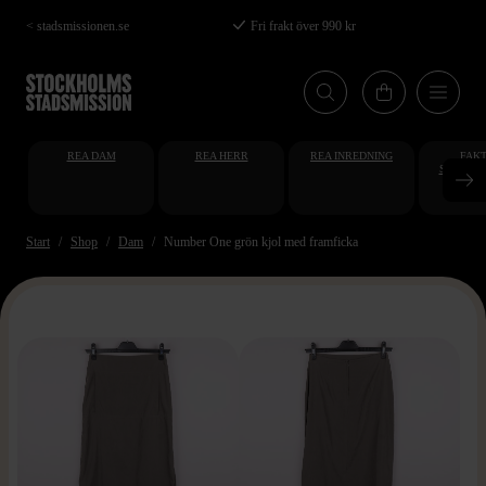
Hoppa
< stadsmissionen.se
Fri frakt över 990 kr
till
huvudinnehåll
REA DAM
REA HERR
REA INREDNING
FAKT
STUDENT
AT
Start
Shop
Dam
Number One grön kjol med framficka