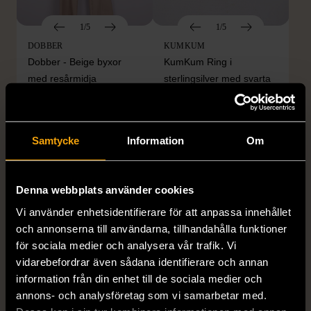
1/5
1/5
DOBBER
KUMKUM
Dobber - Beige byxor
KumKum Ring i
med resårmidja
sterlingsilver med svarta
läderimitation
stenar
S (34-36)
Nytt skick
Gott skick
Samtycke
Information
Om
179 kr
399 kr
Denna webbplats använder cookies
Vi använder enhetsidentifierare för att anpassa innehållet
och annonserna till användarna, tillhandahålla funktioner
för sociala medier och analysera vår trafik. Vi
vidarebefordrar även sådana identifierare och annan
information från din enhet till de sociala medier och
annons- och analysföretag som vi samarbetar med.
1/4
1/5