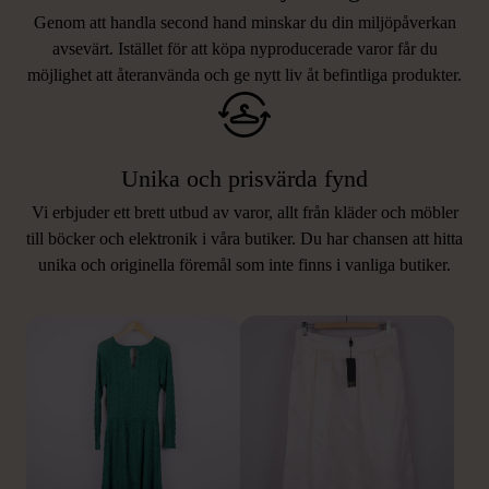
Genom att handla second hand minskar du din miljöpåverkan
avsevärt. Istället för att köpa nyproducerade varor får du
möjlighet att återanvända och ge nytt liv åt befintliga produkter.
Unika och prisvärda fynd
Vi erbjuder ett brett utbud av varor, allt från kläder och möbler
LIKNANDE PRODUKTER
till böcker och elektronik i våra butiker. Du har chansen att hitta
unika och originella föremål som inte finns i vanliga butiker.
Hitta produkter som påminner om denna