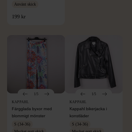
Använt skick
FRÅN SAMMA VARUMÄRKE
199 kr
Hitta produkter från samma varumärke
1/5
1/5
KAPPAHL
KAPPAHL
Färgglada byxor med
Kappahl bikerjacka i
blommigt mönster
konstläder
S (34-36)
S (34-36)
Mycket gott skick
Mycket gott skick