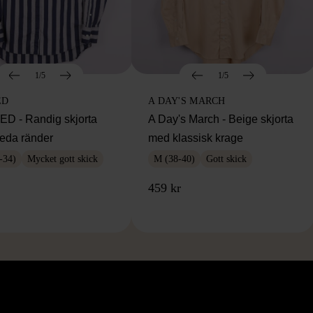
1/5
1/5
ED
A DAY'S MARCH
 - Randig skjorta
A Day's March - Beige skjorta
eda ränder
med klassisk krage
-34)
Mycket gott skick
M (38-40)
Gott skick
459 kr