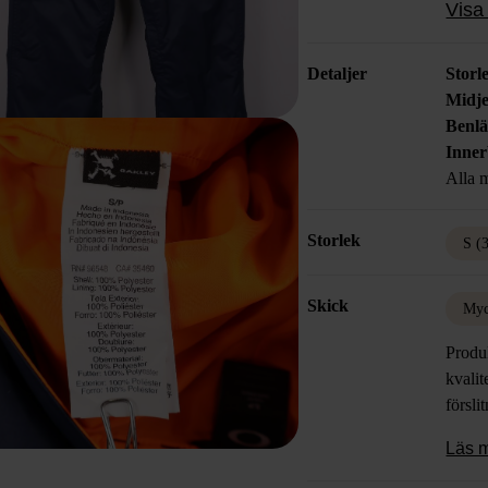
Visa 
dem pe
Detaljer
Storl
Midje
Benl
Inne
Alla m
Storlek
S (
Skick
Myc
Produk
kvalit
försli
Läs 