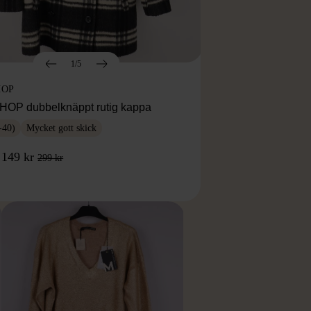
1/5
HOP
OP dubbelknäppt rutig kappa
-40)
Mycket gott skick
149 kr
299 kr