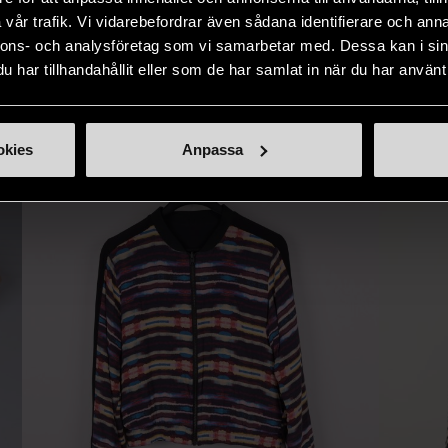
ner som står
möjlighet att återanvända och ge
unika och or
vår trafik. Vi vidarebefordrar även sådana identifierare och anna
naden på ett
nytt liv åt befintliga produkter.
inte finns
nnons- och analysföretag som vi samarbetar med. Dessa kan i sin
IKNANDE PRODUKT
har tillhandahållit eller som de har samlat in när du har använt 
sätt.
Hitta produkter som påminner om denna
okies
Anpassa