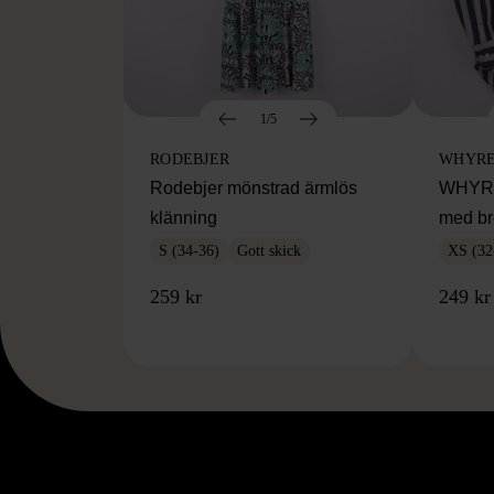
1/5
RODEBJER
WHYR
Rodebjer mönstrad ärmlös
WHYRED
klänning
med br
S (34-36)
Gott skick
XS (32
259 kr
249 kr