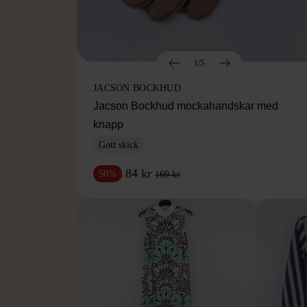
1/5
JACSON BOCKHUD
Jacson Bockhud mockahandskar med
knapp
Gott skick
84 kr
50%
169 kr