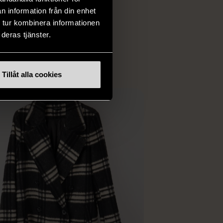
iginella föremål som
n information från din enhet
 i vanliga butiker.
 tur kombinera informationen
ER
deras tjänster.
Tillåt alla cookies