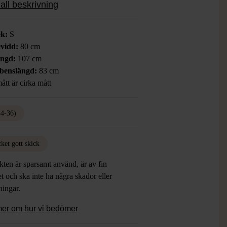
all beskrivning
rfekta för en aktiv dag i backen.
ek:
S
vidd:
80 cm
ängd:
107 cm
rbenslängd:
83 cm
ått är cirka mått
34-36)
ket gott skick
ten är sparsamt använd, är av fin
et och ska inte ha några skador eller
tningar.
mer om hur vi bedömer