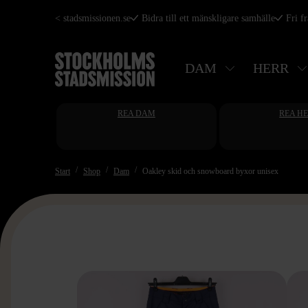
Hoppa
< stadsmissionen.se
Bidra till ett mänskligare samhälle
Fri f
till
huvudinnehåll
DAM
HERR
REA DAM
REA H
Start
Shop
Dam
Oakley skid och snowboard byxor unisex