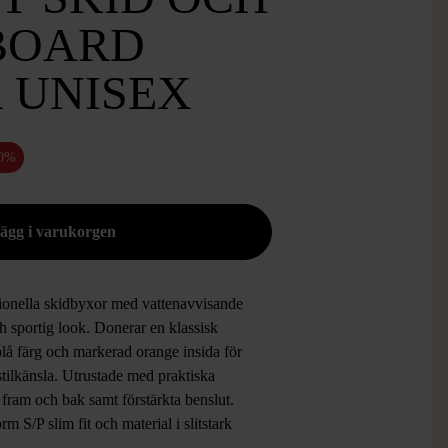
BOARD
 UNISEX
50%
ionella skidbyxor med vattenavvisande
h sportig look. Donerar en klassisk
lå färg och markerad orange insida för
stilkänsla. Utrustade med praktiska
 fram och bak samt förstärkta benslut.
rm S/P slim fit och material i slitstark
ter både utvändigt och invändigt gör