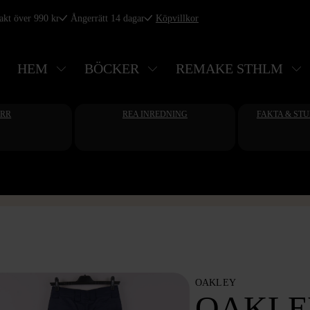
rakt över 990 kr
Ångerrätt 14 dagar
Köpvillkor
HEM
BÖCKER
REMAKE STHLM
ERR
REA INREDNING
FAKTA & ST
OAKLEY
OAKLE