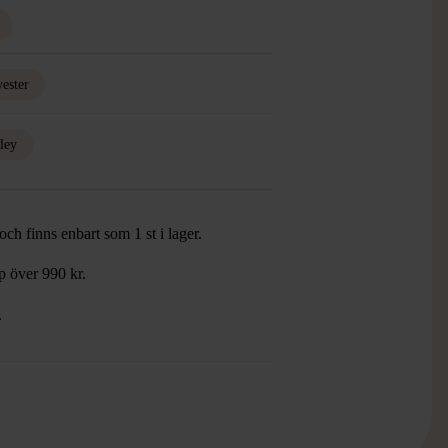
yester
ley
ch finns enbart som 1 st i lager.
öp över 990 kr.
.