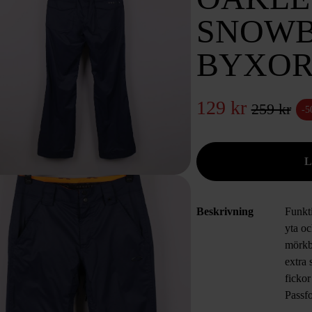
SNOW
BYXOR
129 kr
259 kr
-
Beskrivning
Funkt
yta oc
mörkb
extra 
fickor
Passfo
polyes