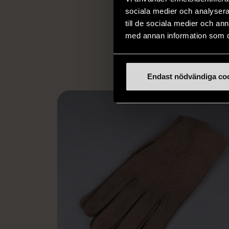
arbetstränar perso
sociala medier och analysera 
utanför arbetsmark
till de sociala medier och a
L
med annan information som du 
eller annat 
Endast nödvändiga co