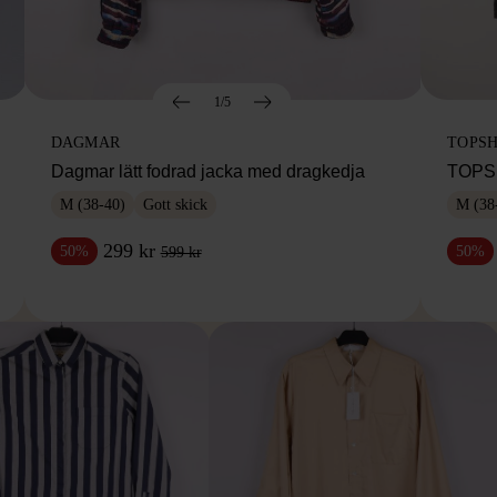
1/5
DAGMAR
TOPS
Dagmar lätt fodrad jacka med dragkedja
TOPSH
M (38-40)
Gott skick
M (38
299 kr
50%
50%
599 kr