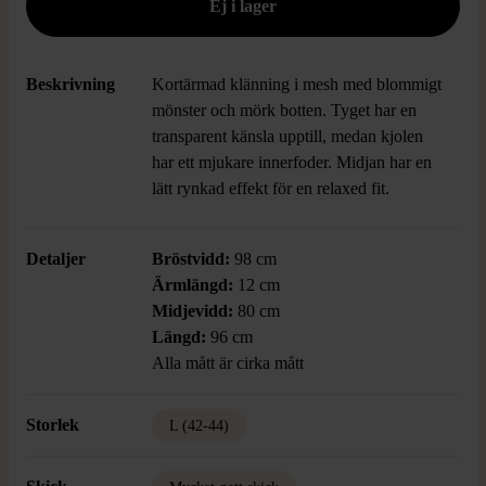
Beskrivning
Kortärmad klänning i mesh med blommigt
mönster och mörk botten. Tyget har en
transparent känsla upptill, medan kjolen
har ett mjukare innerfoder. Midjan har en
lätt rynkad effekt för en relaxed fit.
Detaljer
Bröstvidd:
98 cm
Ärmlängd:
12 cm
Midjevidd:
80 cm
Längd:
96 cm
Alla mått är cirka mått
Storlek
L (42-44)