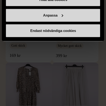
Anpassa
1/5
1/5
SNÖ OF SWEDEN
RODEBJER
SNÖ of Sweden -
Rodebjer - Mönstrad topp
Endast nödvändiga cookies
Halsband med
med knappdetalj
cirkelhänge
M (38-40)
Gott skick
Mycket gott skick
169 kr
399 kr