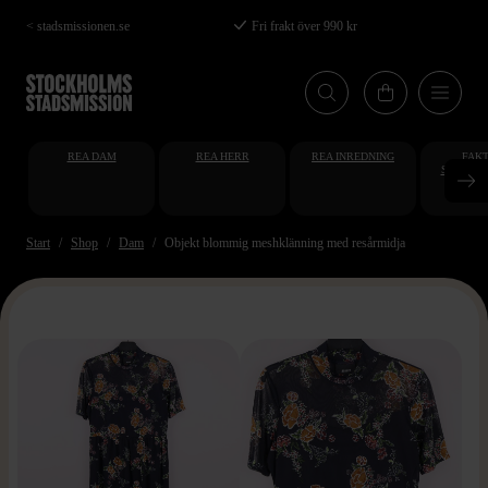
Hoppa
< stadsmissionen.se
Fri frakt över 990 kr
till
huvudinnehåll
REA DAM
REA HERR
REA INREDNING
FAKT
STUDENT
AT
Start
Shop
Dam
Objekt blommig meshklänning med resårmidja