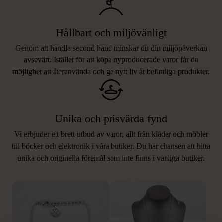
Hållbart och miljövänligt
Genom att handla second hand minskar du din miljöpåverkan
avsevärt. Istället för att köpa nyproducerade varor får du
möjlighet att återanvända och ge nytt liv åt befintliga produkter.
Unika och prisvärda fynd
Vi erbjuder ett brett utbud av varor, allt från kläder och möbler
LIKNANDE PRODUKTER
till böcker och elektronik i våra butiker. Du har chansen att hitta
unika och originella föremål som inte finns i vanliga butiker.
Hitta produkter som påminner om denna