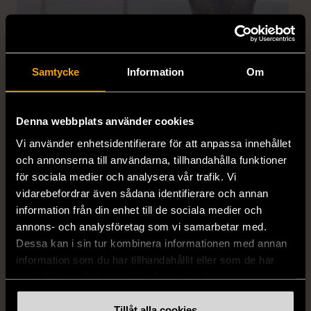
Samtycke
Information
Om
1/5
1/5
EDBLAD
DYRBERG/KERN
Edblad - Glow - Armband
Dyrberg/Kern - Delise -
Denna webbplats använder cookies
Halsband med
Mycket gott skick
Vi använder enhetsidentifierare för att anpassa innehållet
blomformat hänge
och annonserna till användarna, tillhandahålla funktioner
129 kr
Mycket gott skick
för sociala medier och analysera vår trafik. Vi
vidarebefordrar även sådana identifierare och annan
249 kr
information från din enhet till de sociala medier och
annons- och analysföretag som vi samarbetar med.
Dessa kan i sin tur kombinera informationen med annan
information som du har tillhandahållit eller som de har
samlat in när du har använt deras tjänster.
Tillåt alla cookies