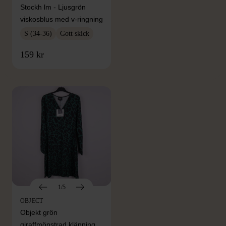
Stockh lm - Ljusgrön
viskosblus med v-ringning
S (34-36)
Gott skick
FRÅN SAMMA VARUMÄRKE
159 kr
Hitta produkter från samma varumärke
1/5
OBJECT
Objekt grön
giraffmönstrad klänning