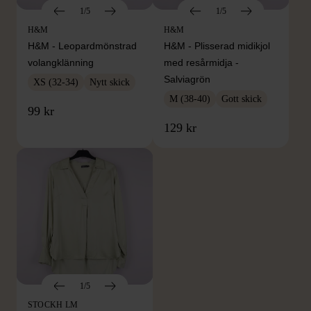
1/5
1/5
H&M
H&M
H&M - Leopardmönstrad
H&M - Plisserad midikjol
volangklänning
med resårmidja -
Salviagrön
XS (32-34)
Nytt skick
M (38-40)
Gott skick
99 kr
129 kr
1/5
STOCKH LM