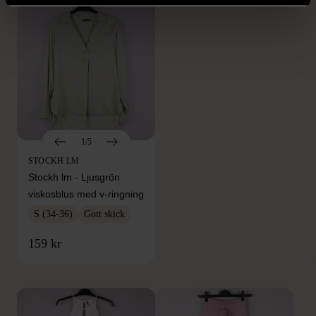
1/5
STOCKH LM
Stockh lm - Ljusgrön
viskosblus med v-ringning
S (34-36)
Gott skick
FRÅN SAMMA VARUMÄRKE
159 kr
Hitta produkter från samma varumärke