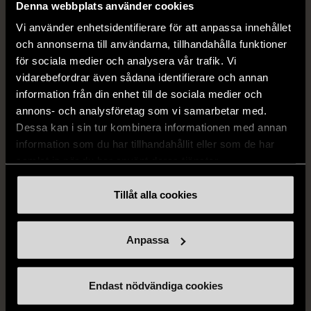
Denna webbplats använder cookies
169 kr
399 kr
Vi använder enhetsidentifierare för att anpassa innehållet
och annonserna till användarna, tillhandahålla funktioner
för sociala medier och analysera vår trafik. Vi
vidarebefordrar även sådana identifierare och annan
information från din enhet till de sociala medier och
annons- och analysföretag som vi samarbetar med.
Dessa kan i sin tur kombinera informationen med annan
information som du har tillhandahållit eller som de har
samlat in när du har använt deras tjänster.
1/5
1/5
Tillåt alla cookies
H&M
H&M
H&M - Leopardmönstrad
H&M - Plisserad midikjol
volangklänning
med resårmidja -
Anpassa
Salviagrön
XS (32-34)
Nytt skick
M (38-40)
Gott skick
99 kr
Endast nödvändiga cookies
129 kr