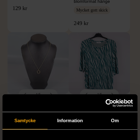
blomformat hänge
129 kr
Mycket gott skick
249 kr
1/5
1/5
SNÖ OF SWEDEN
RODEBJER
SNÖ of Sweden -
Rodebjer - Mönstrad topp
Halsband med
med knappdetalj
Samtycke
Information
Om
cirkelhänge
M (38-40)
Gott skick
Mycket gott skick