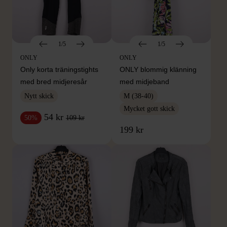
1/5
1/5
ONLY
ONLY
Only korta träningstights
ONLY blommig klänning
med bred midjeresår
med midjeband
Nytt skick
M (38-40)
Mycket gott skick
54 kr
109 kr
50%
199 kr