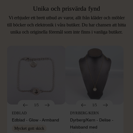
Unika och prisvärda fynd
Vi erbjuder ett brett utbud av varor, allt från kläder och möbler
LIKNANDE PRODUKTER
till böcker och elektronik i våra butiker. Du har chansen att hitta
unika och originella föremål som inte finns i vanliga butiker.
Hitta produkter som påminner om denna
1/5
1/5
EDBLAD
DYRBERG/KERN
Edblad - Glow - Armband
Dyrberg/Kern - Delise -
Halsband med
Mycket gott skick