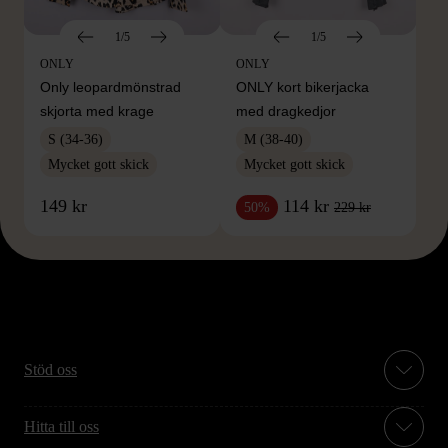
1/5
1/5
ONLY
ONLY
Only leopardmönstrad
ONLY kort bikerjacka
skjorta med krage
med dragkedjor
S (34-36)
M (38-40)
Mycket gott skick
Mycket gott skick
149 kr
114 kr
229 kr
50%
Stöd oss
Hitta till oss