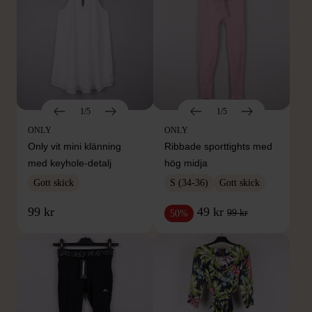
1/5
1/5
ONLY
ONLY
Only vit mini klänning
Ribbade sporttights med
med keyhole-detalj
hög midja
Gott skick
S (34-36)
Gott skick
99 kr
49 kr
99 kr
50%