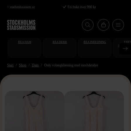
Hoppa
< stadsmissionen.se
Fri frakt över 990 kr
till
huvudinnehåll
REA DAM
REA HERR
REA INREDNING
FAKT
STUDENT
AT
Start
Shop
Dam
Only volangklänning med meshdetaljer