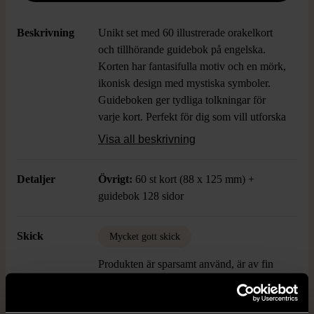
Beskrivning
Unikt set med 60 illustrerade orakelkort
och tillhörande guidebok på engelska.
Korten har fantasifulla motiv och en mörk,
ikonisk design med mystiska symboler.
Guideboken ger tydliga tolkningar för
varje kort. Perfekt för dig som vill utforska
nya sätt att tolka symbolik.
Visa all beskrivning
Detaljer
Övrigt:
60 st kort (88 x 125 mm) +
guidebok 128 sidor
Skick
Mycket gott skick
Produkten är sparsamt använd, är av fin
kvalitet och ska inte ha några skador eller
förslitningar.