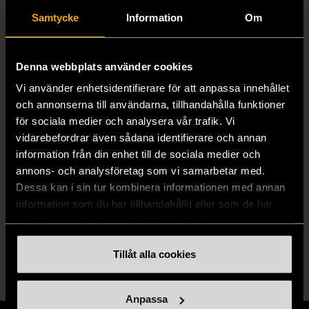
Läs mer om hur vi bedömer
Samtycke
Information
Om
Utgivningsår
2024
Denna webbplats använder cookies
Vi använder enhetsidentifierare för att anpassa innehållet
Varumärke
Lo Scarabeo
och annonserna till användarna, tillhandahålla funktioner
för sociala medier och analysera vår trafik. Vi
vidarebefordrar även sådana identifierare och annan
Produkten är unik och finns enbart som 1 st i lager.
information från din enhet till de sociala medier och
annons- och analysföretag som vi samarbetar med.
Fri frakt på alla köp över 990 kr.
Dessa kan i sin tur kombinera informationen med annan
information som du har tillhandahållit eller som de har
14 dagars ångerrät.
samlat in när du har använt deras tjänster.
Tillåt alla cookies
Anpassa