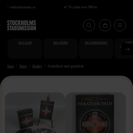
Hoppa
< stadsmissionen.se
Fri frakt över 990 kr
till
huvudinnehåll
REA DAM
REA HERR
REA INREDNING
FAKT
STUDENT
AT
Start
Shop
Hobby
Orakelkort med guidebok