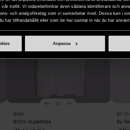
vår trafik. Vi vidarebefordrar även sådana identifierare och anna
nnons- och analysföretag som vi samarbetar med. Dessa kan i sin
har tillhandahållit eller som de har samlat in när du har använt 
okies
Anpassa
1/5
BOSS
BY TE
BOSS vit pikétröja
By Te