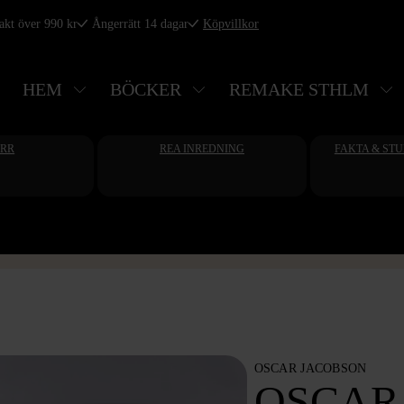
rakt över 990 kr
Ångerrätt 14 dagar
Köpvillkor
HEM
BÖCKER
REMAKE STHLM
ERR
REA INREDNING
FAKTA & ST
OSCAR JACOBSON
OSCAR