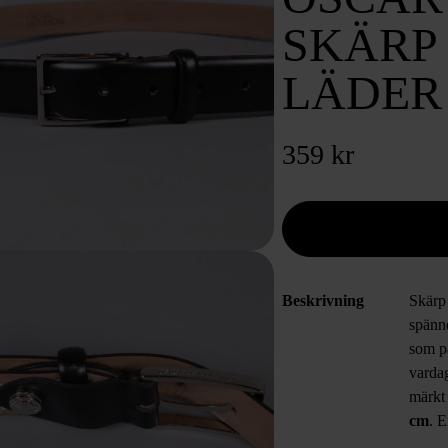
SKÄRP 
LÄDER
359 kr
Beskrivning
Skärp 
spänne
som pa
vardag
märkt
cm
. 