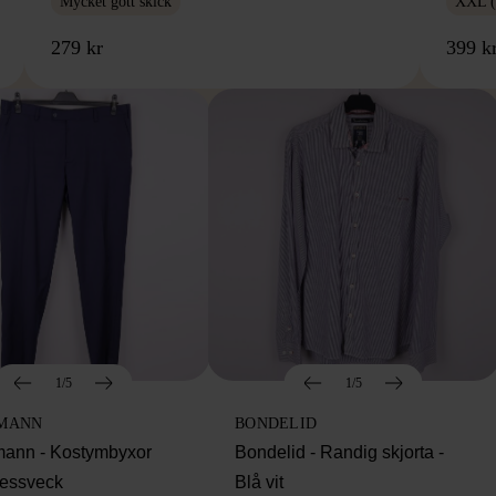
Mycket gott skick
XXL (
279 kr
399 k
1/5
1/5
MANN
BONDELID
ann - Kostymbyxor
Bondelid - Randig skjorta -
essveck
Blå vit