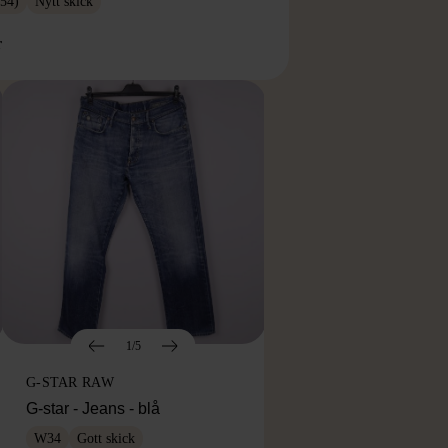
54)
Nytt skick
r
1/5
G-STAR RAW
G-star - Jeans - blå
W34
Gott skick