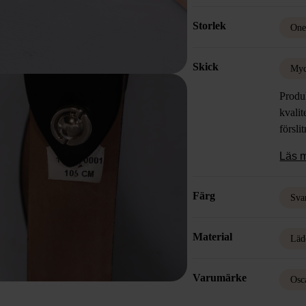
Storlek
One
Skick
Myc
Produk
kvalit
försli
Läs 
Färg
Sva
Material
Läd
Varumärke
Osc