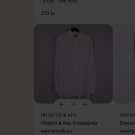
L (50)
Gott skick
259 kr
1/5
HILDITCH & KEY
DRESS
Hilditch & Key linneskjorta
Dressm
med bröstficka
med pr