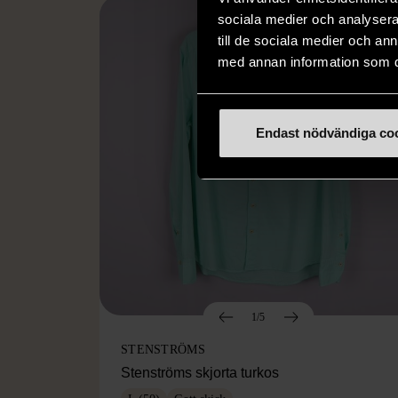
sociala medier och analysera 
till de sociala medier och a
med annan information som du 
Endast nödvändiga co
1/5
STENSTRÖMS
Stenströms skjorta turkos