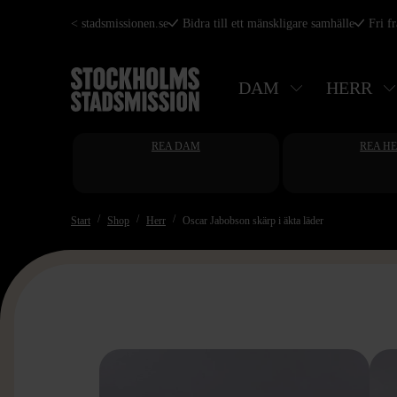
Hoppa
< stadsmissionen.se
Bidra till ett mänskligare samhälle
Fri f
till
huvudinnehåll
DAM
HERR
REA DAM
REA H
Start
Shop
Herr
Oscar Jabobson skärp i äkta läder