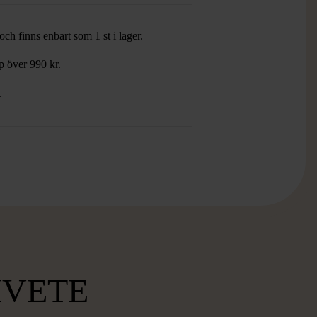
ch finns enbart som 1 st i lager.
öp över 990 kr.
.
MVETE