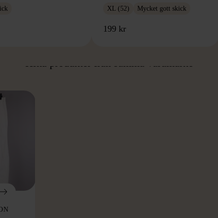
ick
XL (52)
Mycket gott skick
199 kr
ÅN SAMMA VARUMÄ
Hitta produkter från samma varumärke
ON