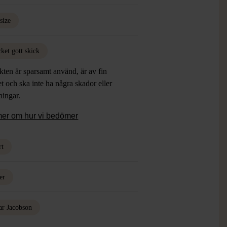
size
ket gott skick
ten är sparsamt använd, är av fin
et och ska inte ha några skador eller
tningar.
mer om hur vi bedömer
rt
er
ar Jacobson