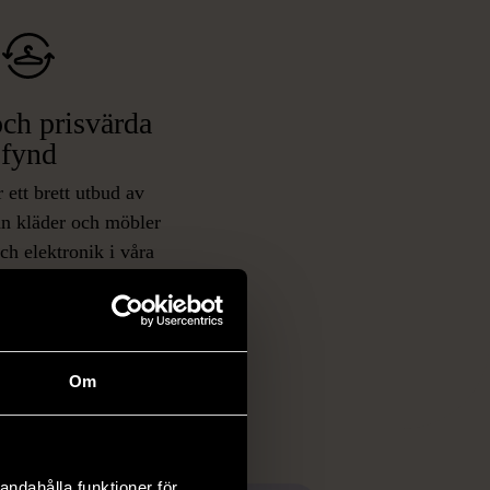
ch prisvärda
fynd
 ett brett utbud av
rån kläder och möbler
och elektronik i våra
har chansen att hitta
iginella föremål som
 i vanliga butiker.
ER
Om
andahålla funktioner för