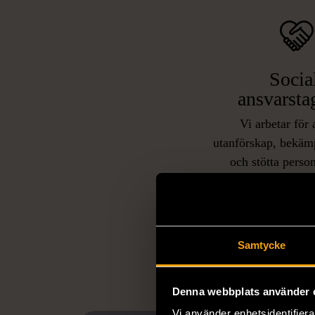
Socia
ansvarsta
Vi arbetar för 
utanförskap, bekäm
och stötta person
livssituationer och 
arbetstränar perso
utanför arbetsmark
L
eller annat 
Samtycke
Denna webbplats använder 
Vi använder enhetsidentifierar