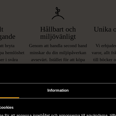
lt
Hållbart och
Unika o
gande
miljövänligt
att bryta
Genom att handla second hand
Vi erbjuder
pa hemlöshet
minskar du din miljöpåverkan
varor, allt f
er i svåra
avsevärt. Istället för att köpa
till böcker 
i våra butiker
nyproducerade varor får du
butiker. Du 
ner som står
möjlighet att återanvända och ge
unika och or
naden på ett
nytt liv åt befintliga produkter.
inte finns
IKNANDE PRODUKT
sätt.
Information
Hitta produkter som påminner om denna
cookies
e för att anpassa innehållet och annonserna till användarna, tillh