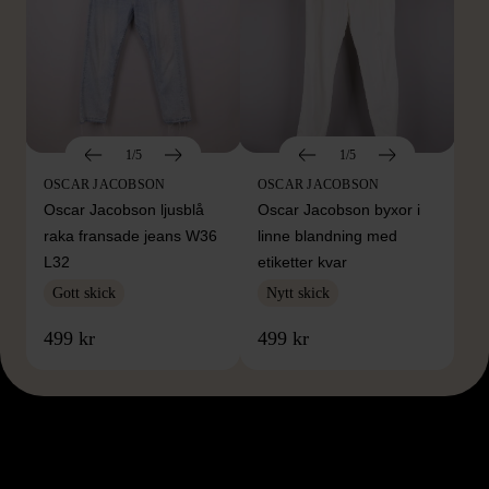
1/5
1/5
OSCAR JACOBSON
OSCAR JACOBSON
Oscar Jacobson ljusblå
Oscar Jacobson byxor i
raka fransade jeans W36
linne blandning med
L32
etiketter kvar
Gott skick
Nytt skick
499 kr
499 kr