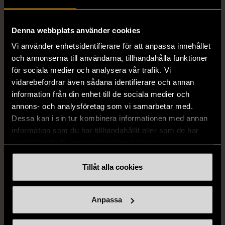
STENSTRÖMS
BOSS
Stenströms skjorta turkos
BOSS vit pikétröja
Denna webbplats använder cookies
L (50)
Gott skick
Mycket gott skick
Vi använder enhetsidentifierare för att anpassa innehållet
259 kr
279 kr
och annonserna till användarna, tillhandahålla funktioner
för sociala medier och analysera vår trafik. Vi
vidarebefordrar även sådana identifierare och annan
information från din enhet till de sociala medier och
annons- och analysföretag som vi samarbetar med.
Dessa kan i sin tur kombinera informationen med annan
information som du har tillhandahållit eller som de har
samlat in när du har använt deras tjänster.
Tillåt alla cookies
1/5
1/5
BY TEESHOPPEN
HILDITCH & KEY
By TeeShoppen 2-delar
Hilditch & Key linneskjorta
Anpassa
mörkblå kostym
med bröstficka
XXL (54)
Nytt skick
Mycket gott skick