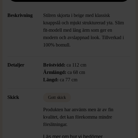
Beskrivning
Stilren skjorta i beige med klassisk
knappslå och mjukt strukturerad yta. Slim
fit-modell med lång ärm som ger en
modern och avslappnad look. Tillverkad i
100% bomull.
Detaljer
Bröstvidd:
ca 112 cm
Ärmlängd:
ca 68 cm
Längd:
ca 77 cm
Skick
Gott skick
Produkten har använts men är av fin
kvalitet, det kan förekomma mindre
förslitningar.
Läs mer om hur vi bedömer