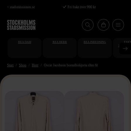
Hoppa
< stadsmissionen.se
Fri frakt över 990 kr
till
huvudinnehåll
REA DAM
REA HERR
REA INREDNING
FAKT
STUDENT
AT
Start
Shop
Herr
Oscar Jacobson bomullsskjorta slim fit