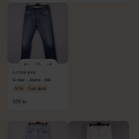
1/5
G-STAR RAW
G-star - Jeans - blå
W34
Gott skick
FRÅN SAMMA VARUMÄRKE
359 kr
Hitta produkter från samma varumärke