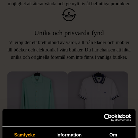
möjlighet att återanvända och ge nytt liv åt befintliga produkter.
Unika och prisvärda fynd
Vi erbjuder ett brett utbud av varor, allt från kläder och möbler
LIKNANDE PRODUKTER
till böcker och elektronik i våra butiker. Du har chansen att hitta
unika och originella föremål som inte finns i vanliga butiker.
Hitta produkter som påminner om denna
1/5
1/5
Samtycke
Information
Om