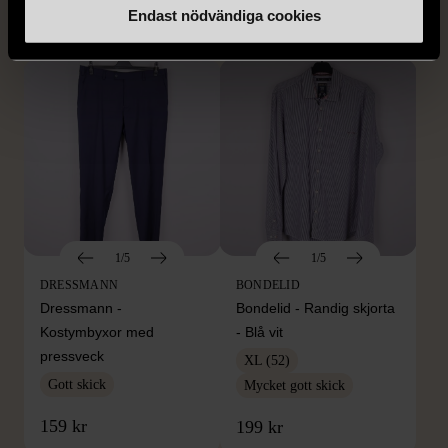
Endast nödvändiga cookies
399 kr
399 kr
1/5
1/5
DRESSMANN
BONDELID
Dressmann -
Bondelid - Randig skjorta
Kostymbyxor med
- Blå vit
pressveck
XL (52)
Gott skick
Mycket gott skick
159 kr
199 kr