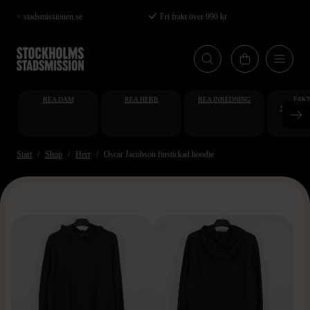
Hoppa
< stadsmissionen.se
Fri frakt över 990 kr
till
huvudinnehåll
REA DAM
REA HERR
REA INREDNING
FAKT
STUDENT
AT
Start
Shop
Herr
Oscar Jacobson finstickad hoodie