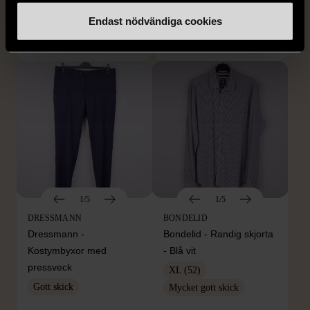
XXL (54)
Nytt skick
Mycket gott skick
Endast nödvändiga cookies
399 kr
399 kr
1/5
1/5
DRESSMANN
BONDELID
Dressmann -
Bondelid - Randig skjorta
Kostymbyxor med
- Blå vit
pressveck
XL (52)
Gott skick
Mycket gott skick