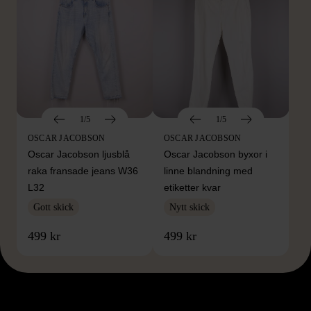
1/5
1/5
OSCAR JACOBSON
OSCAR JACOBSON
Oscar Jacobson ljusblå
Oscar Jacobson byxor i
raka fransade jeans W36
linne blandning med
L32
etiketter kvar
Gott skick
Nytt skick
499 kr
499 kr