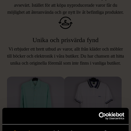
avsevärt. Istället för att köpa nyproducerade varor får du
möjlighet att återanvända och ge nytt liv åt befintliga produkter.
Unika och prisvärda fynd
Vi erbjuder ett brett utbud av varor, allt från kläder och möbler
LIKNANDE PRODUKTER
till böcker och elektronik i våra butiker. Du har chansen att hitta
unika och originella föremål som inte finns i vanliga butiker.
Hitta produkter som påminner om denna