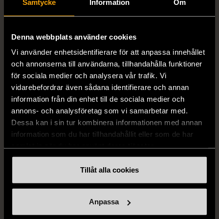
Samtycke
Information
Om
1/5
1/5
STENSTRÖMS
BOSS
Stenströms skjorta turkos
BOSS vit pikétröja
Denna webbplats använder cookies
L (50)
Gott skick
Mycket gott skick
Vi använder enhetsidentifierare för att anpassa innehållet
och annonserna till användarna, tillhandahålla funktioner
259 kr
279 kr
för sociala medier och analysera vår trafik. Vi
vidarebefordrar även sådana identifierare och annan
information från din enhet till de sociala medier och
annons- och analysföretag som vi samarbetar med.
Dessa kan i sin tur kombinera informationen med annan
information som du har tillhandahållit eller som de har
samlat in när du har använt deras tjänster.
Tillåt alla cookies
1/5
1/5
BY TEESHOPPEN
HILDITCH & KEY
Anpassa
By TeeShoppen 2-delar
Hilditch & Key linneskjorta
mörkblå kostym
med bröstficka