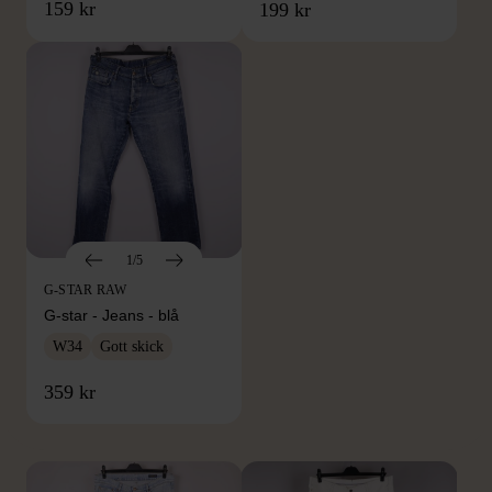
159 kr
199 kr
1/5
G-STAR RAW
G-star - Jeans - blå
W34
Gott skick
FRÅN SAMMA VARUMÄRKE
359 kr
Hitta produkter från samma varumärke