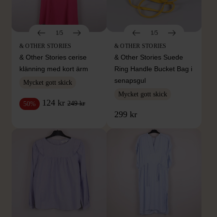
1/5
1/5
& OTHER STORIES
& OTHER STORIES
& Other Stories cerise
& Other Stories Suede
klänning med kort ärm
Ring Handle Bucket Bag i
senapsgul
Mycket gott skick
Mycket gott skick
124 kr
249 kr
50%
299 kr