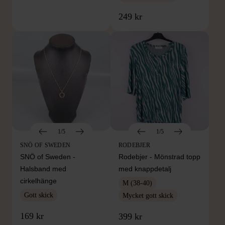
249 kr
1/5
1/5
SNÖ OF SWEDEN
RODEBJER
SNÖ of Sweden -
Rodebjer - Mönstrad topp
Halsband med
med knappdetalj
cirkelhänge
M (38-40)
Gott skick
Mycket gott skick
169 kr
399 kr