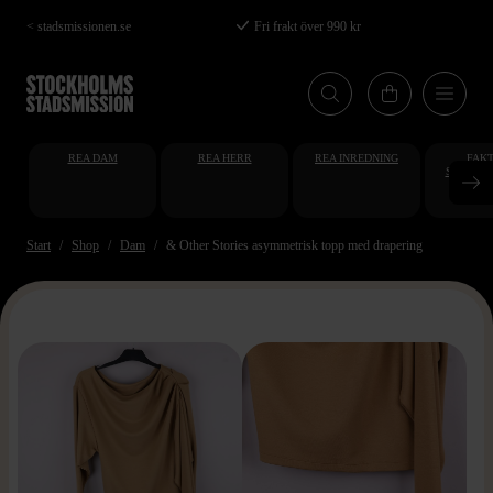
Hoppa
< stadsmissionen.se
Fri frakt över 990 kr
till
huvudinnehåll
REA DAM
REA HERR
REA INREDNING
FAKT
STUDENT
AT
Start
Shop
Dam
& Other Stories asymmetrisk topp med drapering