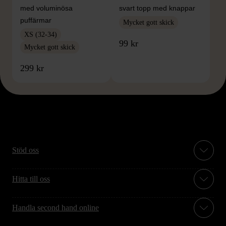
med voluminösa
svart topp med knappar
puffärmar
Mycket gott skick
XS (32-34)
99 kr
Mycket gott skick
299 kr
Stöd oss
Hitta till oss
Handla second hand online