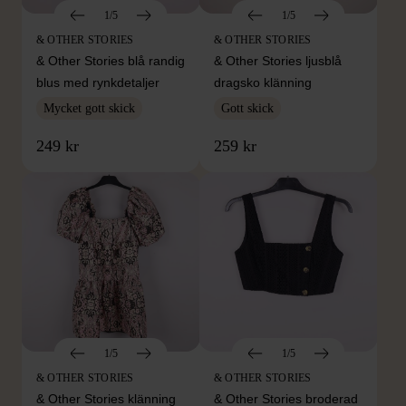
1/5
1/5
& OTHER STORIES
& OTHER STORIES
& Other Stories blå randig
& Other Stories ljusblå
blus med rynkdetaljer
dragsko klänning
Mycket gott skick
Gott skick
249 kr
259 kr
1/5
1/5
& OTHER STORIES
& OTHER STORIES
& Other Stories klänning
& Other Stories broderad