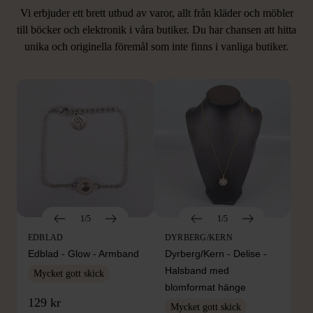
Vi erbjuder ett brett utbud av varor, allt från kläder och möbler
LIKNANDE PRODUKTER
till böcker och elektronik i våra butiker. Du har chansen att hitta
unika och originella föremål som inte finns i vanliga butiker.
Hitta produkter som påminner om denna
1/5
1/5
EDBLAD
DYRBERG/KERN
Edblad - Glow - Armband
Dyrberg/Kern - Delise -
Halsband med
Mycket gott skick
blomformat hänge
129 kr
Mycket gott skick