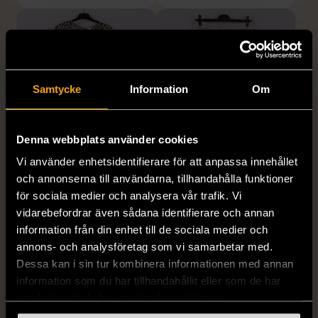
Samtycke
Information
Om
Denna webbplats använder cookies
1/5
1/5
Vi använder enhetsidentifierare för att anpassa innehållet
H&M
H&M
och annonserna till användarna, tillhandahålla funktioner
H&M - Leopardmönstrad
H&M - Plisserad midikjol
för sociala medier och analysera vår trafik. Vi
volangklänning
med resårmidja -
vidarebefordrar även sådana identifierare och annan
Salviagrön
XS (32-34)
Nytt skick
information från din enhet till de sociala medier och
M (38-40)
Gott skick
annons- och analysföretag som vi samarbetar med.
99 kr
Dessa kan i sin tur kombinera informationen med annan
129 kr
information som du har tillhandahållit eller som de har
samlat in när du har använt deras tjänster.