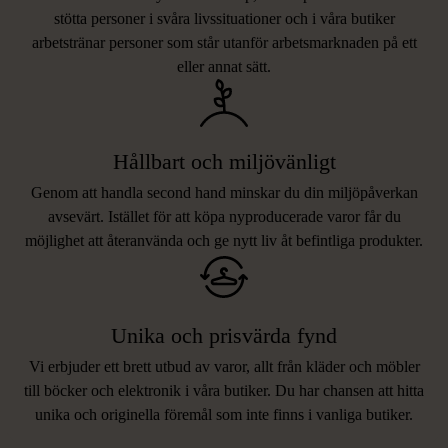
stötta personer i svåra livssituationer och i våra butiker
arbetstränar personer som står utanför arbetsmarknaden på ett
eller annat sätt.
Hållbart och miljövänligt
Genom att handla second hand minskar du din miljöpåverkan
avsevärt. Istället för att köpa nyproducerade varor får du
möjlighet att återanvända och ge nytt liv åt befintliga produkter.
Unika och prisvärda fynd
Vi erbjuder ett brett utbud av varor, allt från kläder och möbler
LIKNANDE PRODUKTER
till böcker och elektronik i våra butiker. Du har chansen att hitta
unika och originella föremål som inte finns i vanliga butiker.
Hitta produkter som påminner om denna