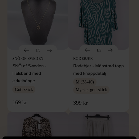
1/5
1/5
SNÖ OF SWEDEN
RODEBJER
SNÖ of Sweden -
Rodebjer - Mönstrad topp
Halsband med
med knappdetalj
cirkelhänge
M (38-40)
Gott skick
Mycket gott skick
169 kr
399 kr