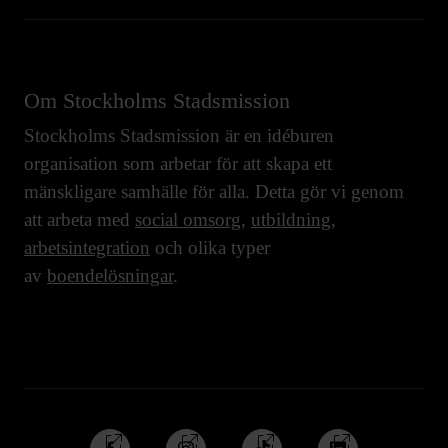
Om Stockholms Stadsmission
Stockholms Stadsmission är en idéburen
organisation som arbetar för att skapa ett
mänskligare samhälle för alla. Detta gör vi genom
att arbeta med
social omsorg
,
utbildning
,
arbetsintegration
och olika typer
av
boendelösningar
.
Följ
Följ
Följ
Följ