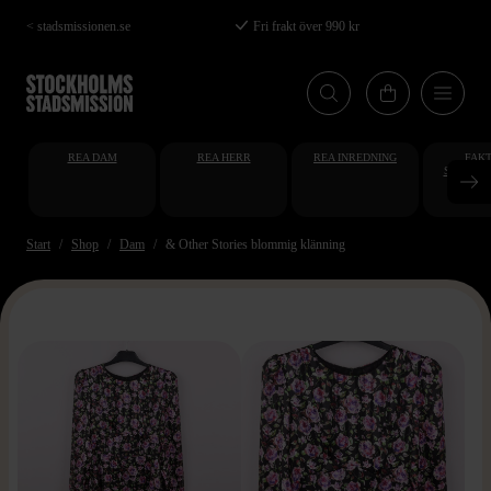
Hoppa
< stadsmissionen.se
Fri frakt över 990 kr
till
huvudinnehåll
REA DAM
REA HERR
REA INREDNING
FAKT
STUDENT
AT
Start
Shop
Dam
& Other Stories blommig klänning