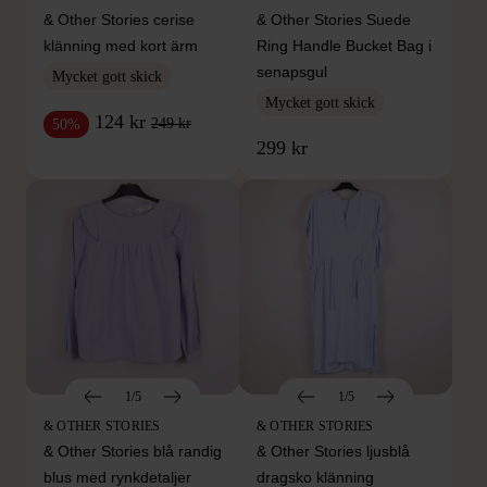
& Other Stories cerise
& Other Stories Suede
klänning med kort ärm
Ring Handle Bucket Bag i
senapsgul
Mycket gott skick
Mycket gott skick
124 kr
249 kr
50%
299 kr
1/5
1/5
& OTHER STORIES
& OTHER STORIES
& Other Stories blå randig
& Other Stories ljusblå
blus med rynkdetaljer
dragsko klänning