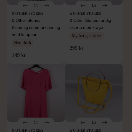
1/5
1/5
& OTHER STORIES
& OTHER STORIES
& Other Stories -
& Other Stories randig
Blommig sommarklänning
skjorta med krage
med knappar
Mycket gott skick
Nytt skick
299 kr
149 kr
1/5
1/5
& OTHER STORIES
& OTHER STORIES