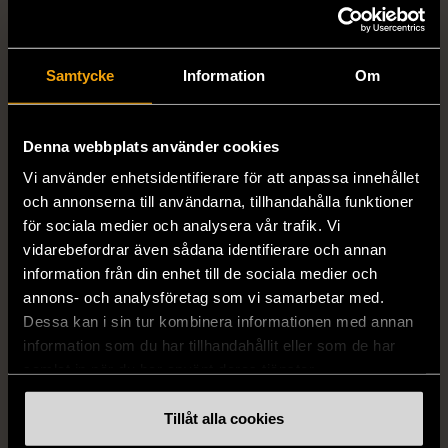
Samtycke
Information
Om
1/5
1/5
H&M
H&M
Denna webbplats använder cookies
H&M - Leopardmönstrad
H&M - Plisserad midikjol
Vi använder enhetsidentifierare för att anpassa innehållet
volangklänning
med resårmidja -
och annonserna till användarna, tillhandahålla funktioner
Salviagrön
XS (32-34)
Nytt skick
för sociala medier och analysera vår trafik. Vi
M (38-40)
Gott skick
vidarebefordrar även sådana identifierare och annan
99 kr
information från din enhet till de sociala medier och
129 kr
annons- och analysföretag som vi samarbetar med.
Dessa kan i sin tur kombinera informationen med annan
information som du har tillhandahållit eller som de har
samlat in när du har använt deras tjänster.
Tillåt alla cookies