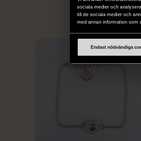
L
eller annat 
sociala medier och analysera 
till de sociala medier och a
med annan information som du 
Endast nödvändiga co