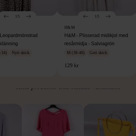
1/5
1/5
H&M
Leopardmönstrad
H&M - Plisserad midikjol med
klänning
resårmidja - Salviagrön
-34)
Nytt skick
M (38-40)
Gott skick
129 kr
ÅN SAMMA VARUMÄ
Hitta produkter från samma varumärke