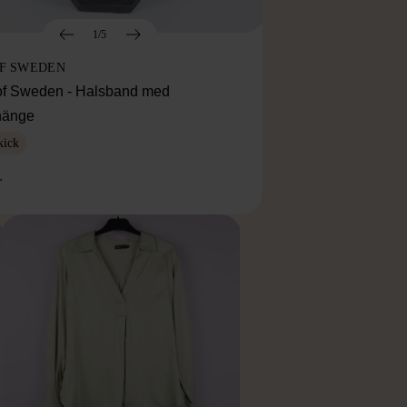
1/5
OF SWEDEN
f Sweden - Halsband med
lhänge
kick
r