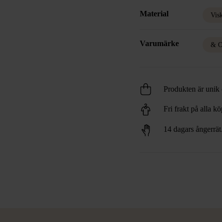
Material
Vis
Varumärke
& O
Produkten är unik o
Fri frakt på alla k
14 dagars ångerrät