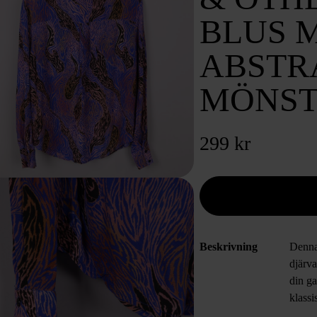
BLUS 
ABSTR
MÖNST
299 kr
Beskrivning
Denna 
djärva
din g
klassi