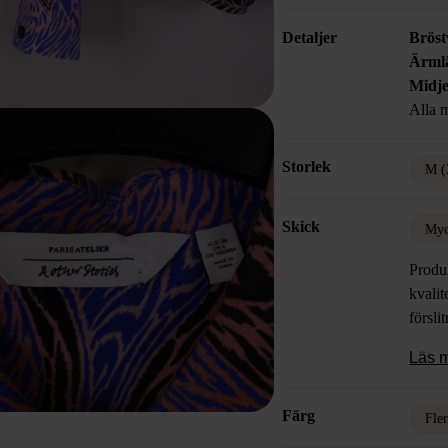
Detaljer
Bröst
Ärml
Midje
Alla m
Storlek
M (
Skick
Myc
Produk
kvalit
försli
Läs 
Färg
Fle