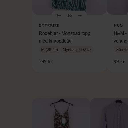
1/5
RODEBJER
H&M
Rodebjer - Mönstrad topp
H&M - 
med knappdetalj
volang
M (38-40)
Mycket gott skick
XS (32
399 kr
99 kr
FR