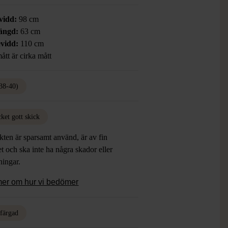
vidd:
98 cm
ängd:
63 cm
vidd:
110 cm
ått är cirka mått
38-40)
ket gott skick
ten är sparsamt använd, är av fin
et och ska inte ha några skador eller
tningar.
mer om hur vi bedömer
rfärgad