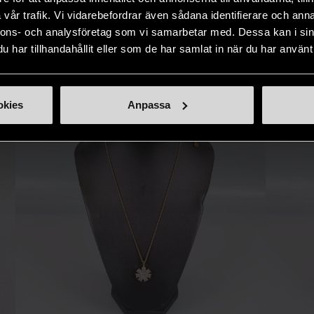
IKNANDE PRODUKT
sätt.
vår trafik. Vi vidarebefordrar även sådana identifierare och anna
nnons- och analysföretag som vi samarbetar med. Dessa kan i sin
Hitta produkter som påminner om denna
har tillhandahållit eller som de har samlat in när du har använt 
okies
Anpassa