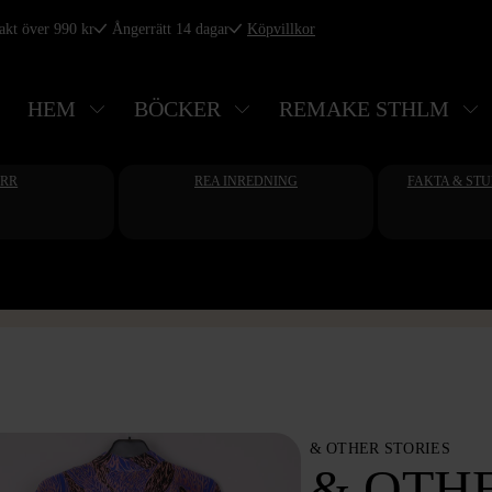
rakt över 990 kr
Ångerrätt 14 dagar
Köpvillkor
HEM
BÖCKER
REMAKE STHLM
ERR
REA INREDNING
FAKTA & ST
& OTHER STORIES
& OTHE