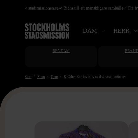
Hoppa
< stadsmissionen.se
Bidra till ett mänskligare samhälle
Fri f
till
huvudinnehåll
DAM
HERR
REA DAM
REA H
Start
Shop
Dam
& Other Stories blus med abstrakt mönster