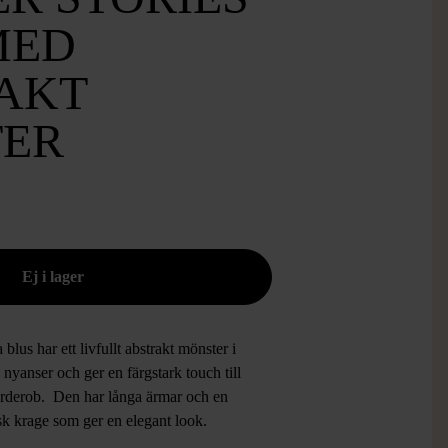
MED
AKT
ER
blus har ett livfullt abstrakt mönster i
 nyanser och ger en färgstark touch till
arderob. Den har långa ärmar och en
sk krage som ger en elegant look.