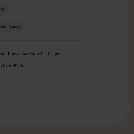
kos
ther Stories
ch finns enbart som 1 st i lager.
öp över 990 kr.
.