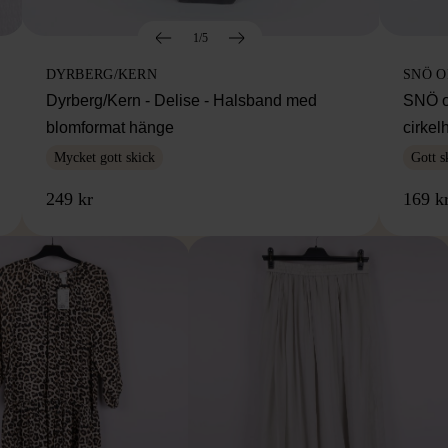
1/5
DYRBERG/KERN
SNÖ 
Dyrberg/Kern - Delise - Halsband med
SNÖ o
blomformat hänge
cirke
Mycket gott skick
Gott s
249 kr
169 k