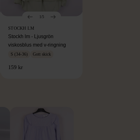
1/5
STOCKH LM
Stockh lm - Ljusgrön
viskosblus med v-ringning
S (34-36)
Gott skick
159 kr
RKE