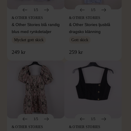
1/5
1/5
& OTHER STORIES
& OTHER STORIES
& Other Stories blå randig
& Other Stories ljusblå
blus med rynkdetaljer
dragsko klänning
Mycket gott skick
Gott skick
249 kr
259 kr
1/5
1/5
& OTHER STORIES
& OTHER STORIES