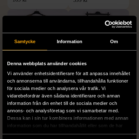
Samtycke
Information
Om
Denna webbplats använder cookies
1/5
1/5
Vi använder enhetsidentifierare för att anpassa innehållet
H&M
H&M
och annonserna till användarna, tillhandahålla funktioner
H&M - Leopardmönstrad
H&M - Plisserad midikjol
för sociala medier och analysera vår trafik. Vi
volangklänning
med resårmidja -
vidarebefordrar även sådana identifierare och annan
Salviagrön
information från din enhet till de sociala medier och
XS (32-34)
Nytt skick
annons- och analysföretag som vi samarbetar med.
M (38-40)
Gott skick
99 kr
Dessa kan i sin tur kombinera informationen med annan
129 kr
information som du har tillhandahållit eller som de har
samlat in när du har använt deras tjänster.