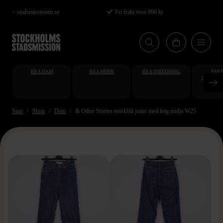
Hoppa
< stadsmissionen.se
Fri frakt över 990 kr
till
huvudinnehåll
REA DAM
REA HERR
REA INREDNING
FAKT
STUDENT
AT
Start
Shop
Dam
& Other Stories mörkblå jeans med hög midja W25