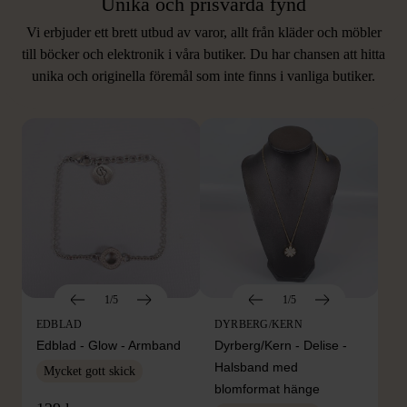
Unika och prisvärda fynd
Vi erbjuder ett brett utbud av varor, allt från kläder och möbler
LIKNANDE PRODUKTER
till böcker och elektronik i våra butiker. Du har chansen att hitta
unika och originella föremål som inte finns i vanliga butiker.
Hitta produkter som påminner om denna
1/5
1/5
EDBLAD
DYRBERG/KERN
Edblad - Glow - Armband
Dyrberg/Kern - Delise -
Halsband med
Mycket gott skick
blomformat hänge