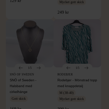
129 kr
Mycket gott skick
249 kr
1/5
1/5
SNÖ OF SWEDEN
RODEBJER
SNÖ of Sweden -
Rodebjer - Mönstrad topp
Halsband med
med knappdetalj
cirkelhänge
M (38-40)
Gott skick
Mycket gott skick
169 kr
399 kr