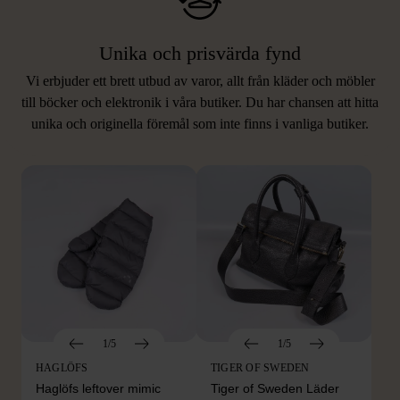
Unika och prisvärda fynd
Vi erbjuder ett brett utbud av varor, allt från kläder och möbler
LIKNANDE PRODUKTER
till böcker och elektronik i våra butiker. Du har chansen att hitta
unika och originella föremål som inte finns i vanliga butiker.
Hitta produkter som påminner om denna
1/5
1/5
HAGLÖFS
TIGER OF SWEDEN
Haglöfs leftover mimic
Tiger of Sweden Läder