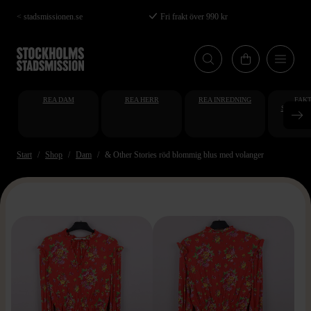
Hoppa
< stadsmissionen.se
Fri frakt över 990 kr
till
huvudinnehåll
REA DAM
REA HERR
REA INREDNING
FAKT
STUDENT
AT
Start
Shop
Dam
& Other Stories röd blommig blus med volanger