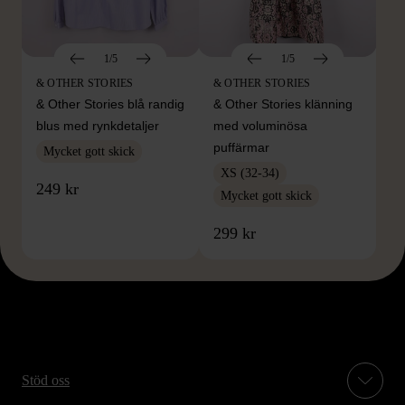
1/5
1/5
& OTHER STORIES
& OTHER STORIES
& Other Stories blå randig
& Other Stories klänning
blus med rynkdetaljer
med voluminösa
puffärmar
Mycket gott skick
XS (32-34)
249 kr
Mycket gott skick
299 kr
Stöd oss