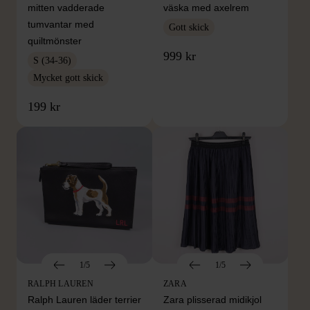
mitten vadderade
väska med axelrem
tumvantar med
Gott skick
quiltmönster
999 kr
S (34-36)
Mycket gott skick
199 kr
1/5
1/5
RALPH LAUREN
ZARA
Ralph Lauren läder terrier
Zara plisserad midikjol