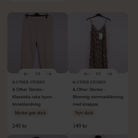
Hitta produkter från samma varumärke
1/5
1/5
& OTHER STORIES
& OTHER STORIES
& Other Stories -
& Other Stories -
Klassiska raka byxor
Blommig sommarklänning
linneblandning
med knappar
Mycket gott skick
Nytt skick
249 kr
149 kr