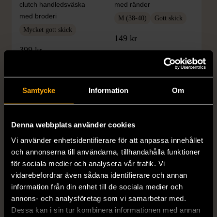
clutch handledsväska
med ränder
med broderi
M (38-40)
Gott skick
Mycket gott skick
149 kr
399 kr
Samtycke
Information
Om
Denna webbplats använder cookies
Vi använder enhetsidentifierare för att anpassa innehållet
och annonserna till användarna, tillhandahålla funktioner
1/5
1/5
för sociala medier och analysera vår trafik. Vi
ZARA
ZARA
vidarebefordrar även sådana identifierare och annan
Zara tweed rutig kavaj
Zara blå ribbstickad
information från din enhet till de sociala medier och
med pärlknappar
klänning med cutout
annons- och analysföretag som vi samarbetar med.
Dessa kan i sin tur kombinera informationen med annan
XS (32-34)
S (34-36)