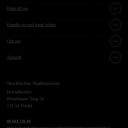
Hitta till oss
Handla second hand online
Om oss
Aktuellt
Stockholms Stadsmission
Huvudkontor:
Hesselmans Torg 14
131 54 Nacka
08-684 230 00
info
[at]
stadsmissionen.se
(info[at]stadsmissionen[dot]se)