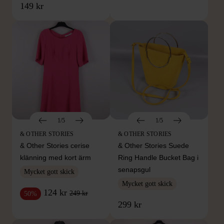
149 kr
1/5
1/5
& OTHER STORIES
& OTHER STORIES
& Other Stories cerise
& Other Stories Suede
klänning med kort ärm
Ring Handle Bucket Bag i
senapsgul
Mycket gott skick
Mycket gott skick
124 kr
249 kr
50%
299 kr