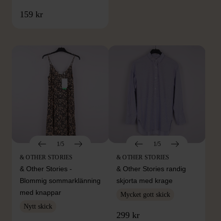
FRÅN SAMMA VARUMÄRKE
159 kr
Hitta produkter från samma varumärke
1/5
1/5
& OTHER STORIES
& OTHER STORIES
& Other Stories -
& Other Stories randig
Blommig sommarklänning
skjorta med krage
med knappar
Mycket gott skick
Nytt skick
299 kr