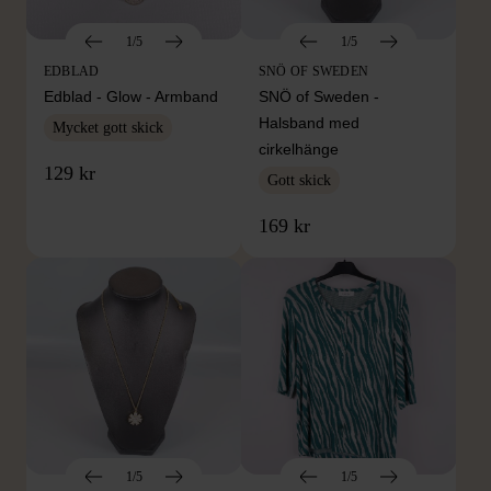
1/5
1/5
EDBLAD
SNÖ OF SWEDEN
Edblad - Glow - Armband
SNÖ of Sweden -
Halsband med
Mycket gott skick
cirkelhänge
129 kr
Gott skick
169 kr
1/5
1/5