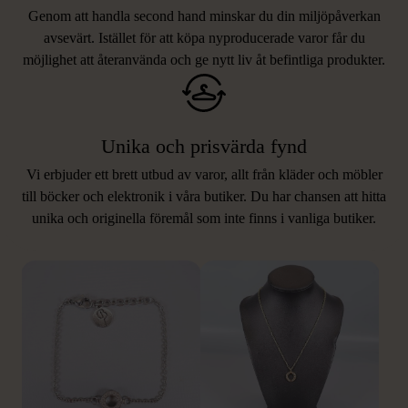
Genom att handla second hand minskar du din miljöpåverkan
avsevärt. Istället för att köpa nyproducerade varor får du
möjlighet att återanvända och ge nytt liv åt befintliga produkter.
Unika och prisvärda fynd
Vi erbjuder ett brett utbud av varor, allt från kläder och möbler
LIKNANDE PRODUKTER
till böcker och elektronik i våra butiker. Du har chansen att hitta
unika och originella föremål som inte finns i vanliga butiker.
Hitta produkter som påminner om denna