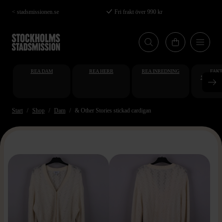
Hoppa
< stadsmissionen.se
Fri frakt över 990 kr
till
huvudinnehåll
REA DAM
REA HERR
REA INREDNING
FAKT
STUDENT
AT
Start
Shop
Dam
& Other Stories stickad cardigan