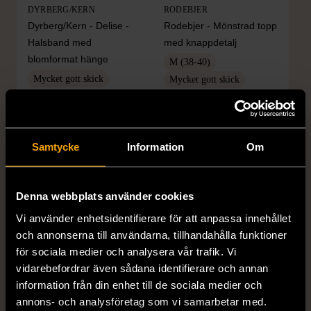
DYRBERG/KERN
RODEBJER
Dyrberg/Kern - Delise -
Rodebjer - Mönstrad topp
Halsband med
med knappdetalj
blomformat hänge
M (38-40)
Mycket gott skick
Mycket gott skick
249 kr
399 kr
Samtycke
Information
Om
Denna webbplats använder cookies
Vi använder enhetsidentifierare för att anpassa innehållet
och annonserna till användarna, tillhandahålla funktioner
för sociala medier och analysera vår trafik. Vi
vidarebefordrar även sådana identifierare och annan
1/5
1/5
information från din enhet till de sociala medier och
H&M
H&M
annons- och analysföretag som vi samarbetar med.
H&M - Leopardmönstrad
H&M - Plisserad midikjol