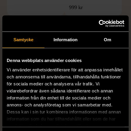
999 kr
Samtycke
Information
Om
Denna webbplats använder cookies
Vi använder enhetsidentifierare för att anpassa innehållet
1/5
1/5
och annonserna till användarna, tillhandahålla funktioner
STOCKH LM STUDIO
H&M
för sociala medier och analysera vår trafik. Vi
Stockh lm Studio - Rosa
H&M - Blommig klänning
vidarebefordrar även sådana identifierare och annan
kjol med volangdetalj
med skärp
information från din enhet till de sociala medier och
L (42-44)
Nytt skick
M (38-40)
annons- och analysföretag som vi samarbetar med.
Dessa kan i sin tur kombinera informationen med annan
Mycket gott skick
199 kr
information som du har tillhandahållit eller som de har
129 kr
samlat in när du har använt deras tjänster.