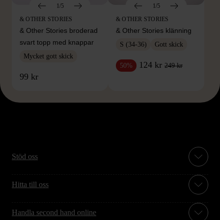
1/5
1/5
& OTHER STORIES
& OTHER STORIES
& Other Stories broderad
& Other Stories klänning
svart topp med knappar
S (34-36)
Gott skick
Mycket gott skick
124 kr
249 kr
50%
99 kr
Stöd oss
Hitta till oss
Handla second hand online