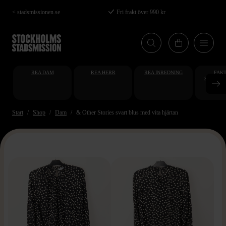
Hoppa
< stadsmissionen.se
Fri frakt över 990 kr
till
huvudinnehåll
REA DAM
REA HERR
REA INREDNING
FAKT
STUDENT
AT
Start
Shop
Dam
& Other Stories svart blus med vita hjärtan