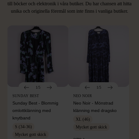
LIKNANDE PRODUKTER
till böcker och elektronik i våra butiker. Du har chansen att hitta
unika och originella föremål som inte finns i vanliga butiker.
Hitta produkter som påminner om denna
1/5
1/5
SUNDAY BEST
NEO NOIR
Sunday Best - Blommig
Neo Noir - Mönstrad
omlottklänning med
klänning med dragsko
knytband
XL (46)
S (34-36)
Mycket gott skick
Mycket gott skick