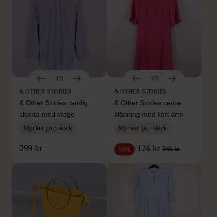
1/5
1/5
& OTHER STORIES
& OTHER STORIES
& Other Stories randig
& Other Stories cerise
skjorta med krage
klänning med kort ärm
Mycket gott skick
Mycket gott skick
299 kr
124 kr
249 kr
50%