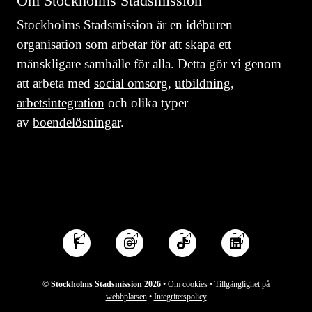
Om Stockholms Stadsmission
Stockholms Stadsmission är en idéburen
organisation som arbetar för att skapa ett
mänskligare samhälle för alla. Detta gör vi genom
att arbeta med
social omsorg
,
utbildning
,
arbetsintegration
och olika typer
av
boendelösningar
.
Följ
Följ
Följ
Följ
oss
oss
oss
oss
på
på
på
på
© Stockholms Stadsmission 2026
•
Om cookies
•
Tillgänglighet på
Facebook
Instagram
TikTok
Linkedin
webbplatsen
•
Integritetspolicy