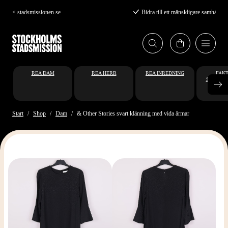
Hoppa
< stadsmissionen.se
Bidra till ett mänskligare samhälle
till
huvudinnehåll
REA DAM
REA HERR
REA INREDNING
FAKT
STUDENT
AT
Start
Shop
Dam
& Other Stories svart klänning med vida ärmar