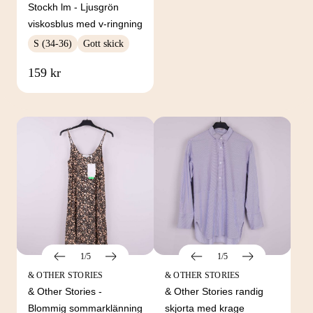
Stockh lm - Ljusgrön
viskosblus med v-ringning
S (34-36)
Gott skick
FRÅN SAMMA VARUMÄRKE
159 kr
Hitta produkter från samma varumärke
1/5
1/5
& OTHER STORIES
& OTHER STORIES
& Other Stories -
& Other Stories randig
Blommig sommarklänning
skjorta med krage