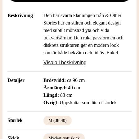
Beskrivning
Den här svarta klänningen från & Other
Stories har en stilren och elegant design
med subtilt mönstrad yta och vida
trekvartsärmar. Den raka passformen och
diskreta strukturen ger en modern look
som är både bekväm och tidlös. Enkel
rund halsringning och dold dragkedja bak
Visa all beskrivning
gör plagget lätt att ta på och av. Perfekt för
dig som gillar minimalistiska detaljer.
Detaljer
Bröstvidd:
ca 96 cm
Ärmlängd:
49 cm
Längd:
83 cm
Övrigt
: Uppskattar som liten i storlek
Storlek
M (38-40)
Skick
Mycket gott skick