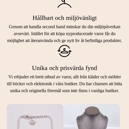
Hållbart och miljövänligt
Genom att handla second hand minskar du din miljöpåverkan
avsevärt. Istället för att köpa nyproducerade varor får du
möjlighet att återanvända och ge nytt liv åt befintliga produkter.
Unika och prisvärda fynd
Vi erbjuder ett brett utbud av varor, allt från kläder och möbler
LIKNANDE PRODUKTER
till böcker och elektronik i våra butiker. Du har chansen att hitta
unika och originella föremål som inte finns i vanliga butiker.
Hitta produkter som påminner om denna