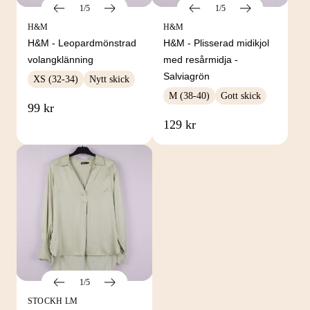
1/5
1/5
H&M
H&M
H&M - Leopardmönstrad
H&M - Plisserad midikjol
volangklänning
med resårmidja -
Salviagrön
XS (32-34)
Nytt skick
M (38-40)
Gott skick
99 kr
129 kr
1/5
STOCKH LM