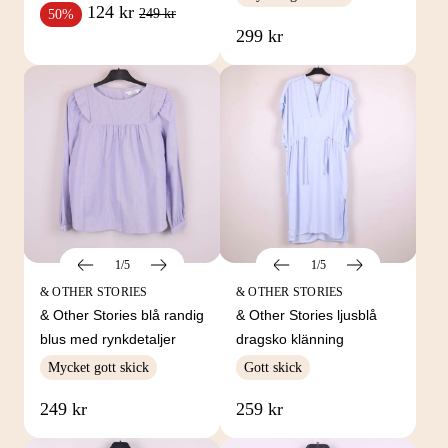
124 kr
249 kr
50%
299 kr
1/5
1/5
& OTHER STORIES
& OTHER STORIES
& Other Stories blå randig
& Other Stories ljusblå
blus med rynkdetaljer
dragsko klänning
Mycket gott skick
Gott skick
249 kr
259 kr