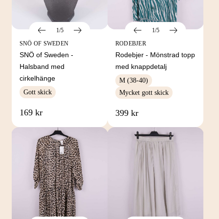
1/5
1/5
SNÖ OF SWEDEN
RODEBJER
SNÖ of Sweden -
Rodebjer - Mönstrad topp
Halsband med
med knappdetalj
cirkelhänge
M (38-40)
Gott skick
Mycket gott skick
169 kr
399 kr